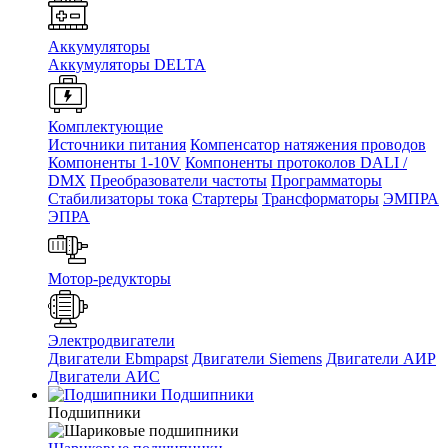
Аккумуляторы
Аккумуляторы DELTA
Комплектующие
Источники питания
Компенсатор натяжения проводов
Компоненты 1-10V
Компоненты протоколов DALI /
DMX
Преобразователи частоты
Программаторы
Стабилизаторы тока
Стартеры
Трансформаторы
ЭМПРА
ЭПРА
Мотор-редукторы
Электродвигатели
Двигатели Ebmpapst
Двигатели Siemens
Двигатели АИР
Двигатели АИС
Подшипники
Подшипники