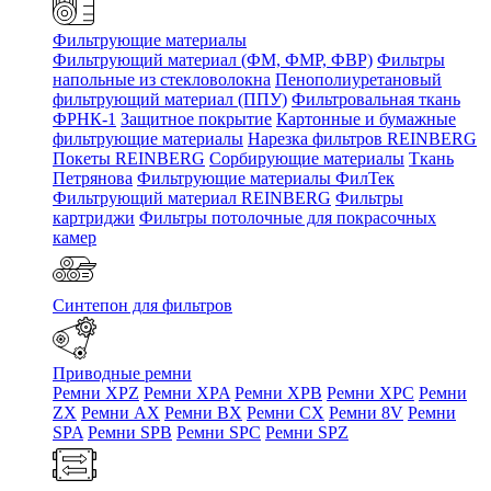
Фильтрующие материалы
Фильтрующий материал (ФМ, ФМР, ФВР)
Фильтры
напольные из стекловолокна
Пенополиуретановый
фильтрующий материал (ППУ)
Фильтровальная ткань
ФРНК-1
Защитное покрытие
Картонные и бумажные
фильтрующие материалы
Нарезка фильтров REINBERG
Покеты REINBERG
Сорбирующие материалы
Ткань
Петрянова
Фильтрующие материалы ФилТек
Фильтрующий материал REINBERG
Фильтры
картриджи
Фильтры потолочные для покрасочных
камер
Синтепон для фильтров
Приводные ремни
Ремни XPZ
Ремни XPA
Ремни XPB
Ремни XPC
Ремни
ZX
Ремни AX
Ремни BX
Ремни CX
Ремни 8V
Ремни
SPA
Ремни SPB
Ремни SPC
Ремни SPZ