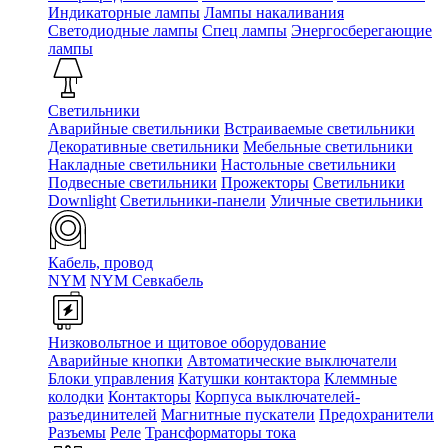
Индикаторные лампы
Лампы накаливания
Светодиодные лампы
Спец лампы
Энергосберегающие
лампы
Светильники
Аварийные светильники
Встраиваемые светильники
Декоративные светильники
Мебельные светильники
Накладные светильники
Настольные светильники
Подвесные светильники
Прожекторы
Светильники
Downlight
Светильники-панели
Уличные светильники
Кабель, провод
NYM
NYM Севкабель
Низковольтное и щитовое оборудование
Аварийные кнопки
Автоматические выключатели
Блоки управления
Катушки контактора
Клеммные
колодки
Контакторы
Корпуса выключателей-
разъединителей
Магнитные пускатели
Предохранители
Разъемы
Реле
Трансформаторы тока