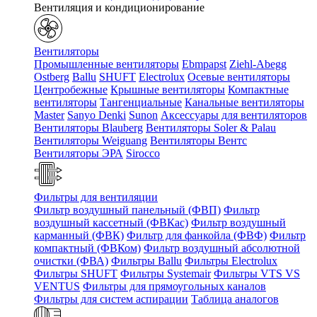
Вентиляция и кондиционирование
Вентиляторы
Промышленные вентиляторы
Ebmpapst
Ziehl-Abegg
Ostberg
Ballu
SHUFT
Electrolux
Осевые вентиляторы
Центробежные
Крышные вентиляторы
Компактные
вентиляторы
Тангенциальные
Канальные вентиляторы
Master
Sanyo Denki
Sunon
Аксессуары для вентиляторов
Вентиляторы Blauberg
Вентиляторы Soler & Palau
Вентиляторы Weiguang
Вентиляторы Вентс
Вентиляторы ЭРА
Sirocco
Фильтры для вентиляции
Фильтр воздушный панельный (ФВП)
Фильтр
воздушный кассетный (ФВКас)
Фильтр воздушный
карманный (ФВК)
Фильтр для фанкойла (ФВФ)
Фильтр
компактный (ФВКом)
Фильтр воздушный абсолютной
очистки (ФВА)
Фильтры Ballu
Фильтры Electrolux
Фильтры SHUFT
Фильтры Systemair
Фильтры VTS VS
VENTUS
Фильтры для прямоугольных каналов
Фильтры для систем аспирации
Таблица аналогов