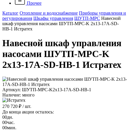
Прочее
Каталог
Отопление и водоснабжение
Приборы управления и
регулирования
Шкафы управления
ШУТП-MPC
Навесной
шкаф управления насосами ШУТП-MPC-K 2x13-17A-SD-
НВ-1 Истратех
Навесной шкаф управления
насосами ШУТП-MPC-K
2x13-17A-SD-НВ-1 Истратех
Артикул: ШУТП-MPC-K2x13-17A-SD-НВ-1
Наличие: много
270 720 ₽
/ шт.
До конца акции осталось:
00
дн.
00
час.
00
мин.