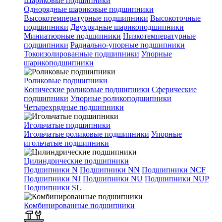
Шариковые подшипники
Однорядные шариковые подшипники
Высокотемпературные подшипники
Высокоточные
подшипники
Двухрядные шарикоподшипники
Миниатюрные подшипники
Низкотемпературные
подшипники
Радиально-упорные подшипники
Токоизолированные подшипники
Упорные
шарикоподшипники
Роликовые подшипники
Конические роликовые подшипники
Сферические
подшипники
Упорные роликоподшипники
Четырехрядные подшипники
Игольчатые подшипники
Игольчатые роликовые подшипники
Упорные
игольчатые подшипники
Цилиндрические подшипники
Подшипники N
Подшипники NN
Подшипники NCF
Подшипники NJ
Подшипники NU
Подшипники NUP
Подшипники SL
Комбинированные подшипники