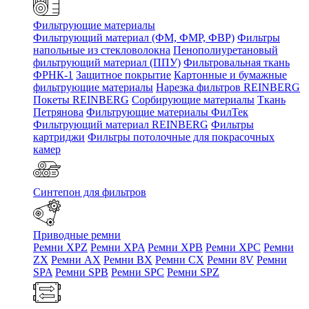
Фильтрующие материалы
Фильтрующий материал (ФМ, ФМР, ФВР)
Фильтры
напольные из стекловолокна
Пенополиуретановый
фильтрующий материал (ППУ)
Фильтровальная ткань
ФРНК-1
Защитное покрытие
Картонные и бумажные
фильтрующие материалы
Нарезка фильтров REINBERG
Покеты REINBERG
Сорбирующие материалы
Ткань
Петрянова
Фильтрующие материалы ФилТек
Фильтрующий материал REINBERG
Фильтры
картриджи
Фильтры потолочные для покрасочных
камер
Синтепон для фильтров
Приводные ремни
Ремни XPZ
Ремни XPA
Ремни XPB
Ремни XPC
Ремни
ZX
Ремни AX
Ремни BX
Ремни CX
Ремни 8V
Ремни
SPA
Ремни SPB
Ремни SPC
Ремни SPZ