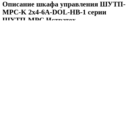
Описание шкафа управления ШУТП-
MPC-K 2x4-6A-DOL-НВ-1 серии
ШУТП-MPC Истратех
ШУТП-MPC-K 2x4-6A-DOL-НВ-1 — шкаф управления
Истратех для систем повышения давления с одним или
несколькими насосами. Серия рассматривается как аналог
Control MPC и предназначена для автоматизации работы
насосной группы, поддержания заданного давления и
координации работы силовой и управляющей части. Серия
выпускается в навесном и напольном исполнении, что
позволяет подобрать вариант под компоновку помещения и
требования объекта. Основная область применения —
станции повышения давления класса Hydro MPC и другие
системы, где требуется точное управление насосами по
параметрам сети.
Комплектация модели включает корпус шкафа, силовую часть,
узлы управления и индикации, клеммы для подключения
насосов, датчиков и внешних сигналов, а также элементы
защиты и контроля. Для серии характерно питание 380 В и
степень защиты IP54, а рабочая температура окружающей
среды в проектной номенклатуре задана в диапазоне от 0 до