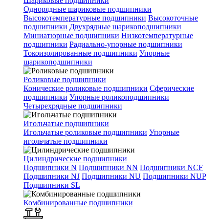
Шариковые подшипники
Однорядные шариковые подшипники
Высокотемпературные подшипники
Высокоточные
подшипники
Двухрядные шарикоподшипники
Миниатюрные подшипники
Низкотемпературные
подшипники
Радиально-упорные подшипники
Токоизолированные подшипники
Упорные
шарикоподшипники
Роликовые подшипники
Конические роликовые подшипники
Сферические
подшипники
Упорные роликоподшипники
Четырехрядные подшипники
Игольчатые подшипники
Игольчатые роликовые подшипники
Упорные
игольчатые подшипники
Цилиндрические подшипники
Подшипники N
Подшипники NN
Подшипники NCF
Подшипники NJ
Подшипники NU
Подшипники NUP
Подшипники SL
Комбинированные подшипники