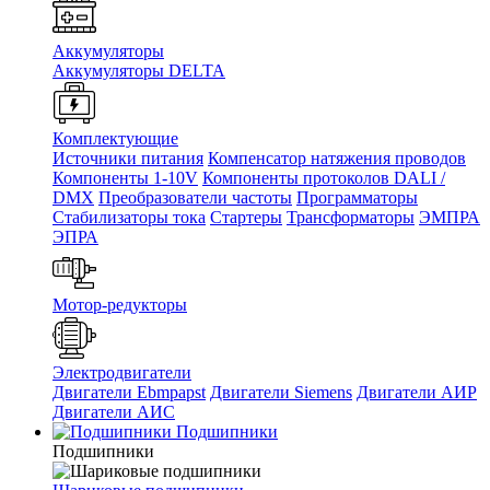
Аккумуляторы
Аккумуляторы DELTA
Комплектующие
Источники питания
Компенсатор натяжения проводов
Компоненты 1-10V
Компоненты протоколов DALI /
DMX
Преобразователи частоты
Программаторы
Стабилизаторы тока
Стартеры
Трансформаторы
ЭМПРА
ЭПРА
Мотор-редукторы
Электродвигатели
Двигатели Ebmpapst
Двигатели Siemens
Двигатели АИР
Двигатели АИС
Подшипники
Подшипники