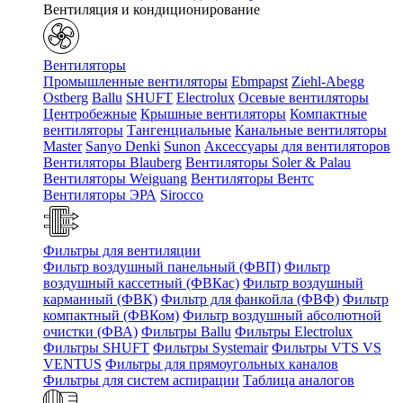
Вентиляция и кондиционирование
Вентиляторы
Промышленные вентиляторы
Ebmpapst
Ziehl-Abegg
Ostberg
Ballu
SHUFT
Electrolux
Осевые вентиляторы
Центробежные
Крышные вентиляторы
Компактные
вентиляторы
Тангенциальные
Канальные вентиляторы
Master
Sanyo Denki
Sunon
Аксессуары для вентиляторов
Вентиляторы Blauberg
Вентиляторы Soler & Palau
Вентиляторы Weiguang
Вентиляторы Вентс
Вентиляторы ЭРА
Sirocco
Фильтры для вентиляции
Фильтр воздушный панельный (ФВП)
Фильтр
воздушный кассетный (ФВКас)
Фильтр воздушный
карманный (ФВК)
Фильтр для фанкойла (ФВФ)
Фильтр
компактный (ФВКом)
Фильтр воздушный абсолютной
очистки (ФВА)
Фильтры Ballu
Фильтры Electrolux
Фильтры SHUFT
Фильтры Systemair
Фильтры VTS VS
VENTUS
Фильтры для прямоугольных каналов
Фильтры для систем аспирации
Таблица аналогов