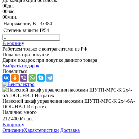
До конца акции осталось:
00
дн.
00
час.
00
мин.
Напряжение, B
3х380
Степень защиты
IP54
В корзину
Работаем только с контрагентами из РФ
Подарок при покупке
Дарим подарок при покупке данного товара
Выбрать подарок
Поделиться
Навесной шкаф управления насосами ШУТП-MPC-K 2x4-6A-
DOL-НВ-1 Истратех
Наличие: много
212 400 ₽
/ шт.
В корзину
Описание
Характеристики
Доставка