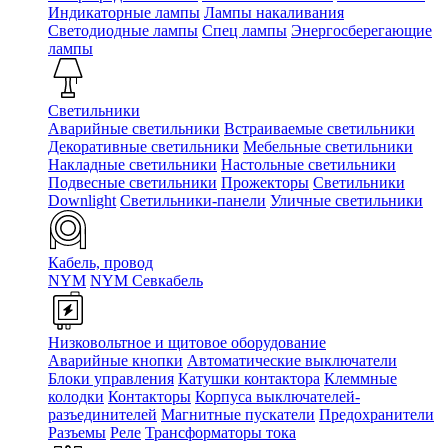
Индикаторные лампы
Лампы накаливания
Светодиодные лампы
Спец лампы
Энергосберегающие
лампы
Светильники
Аварийные светильники
Встраиваемые светильники
Декоративные светильники
Мебельные светильники
Накладные светильники
Настольные светильники
Подвесные светильники
Прожекторы
Светильники
Downlight
Светильники-панели
Уличные светильники
Кабель, провод
NYM
NYM Севкабель
Низковольтное и щитовое оборудование
Аварийные кнопки
Автоматические выключатели
Блоки управления
Катушки контактора
Клеммные
колодки
Контакторы
Корпуса выключателей-
разъединителей
Магнитные пускатели
Предохранители
Разъемы
Реле
Трансформаторы тока