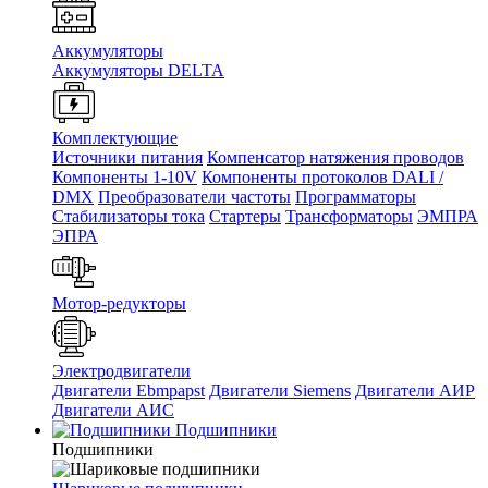
Аккумуляторы
Аккумуляторы DELTA
Комплектующие
Источники питания
Компенсатор натяжения проводов
Компоненты 1-10V
Компоненты протоколов DALI /
DMX
Преобразователи частоты
Программаторы
Стабилизаторы тока
Стартеры
Трансформаторы
ЭМПРА
ЭПРА
Мотор-редукторы
Электродвигатели
Двигатели Ebmpapst
Двигатели Siemens
Двигатели АИР
Двигатели АИС
Подшипники
Подшипники