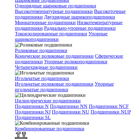
Шариковые подшипники
Однорядные шариковые подшипники
Высокотемпературные подшипники
Высокоточные
подшипники
Двухрядные шарикоподшипники
Миниатюрные подшипники
Низкотемпературные
подшипники
Радиально-упорные подшипники
Токоизолированные подшипники
Упорные
шарикоподшипники
Роликовые подшипники
Конические роликовые подшипники
Сферические
подшипники
Упорные роликоподшипники
Четырехрядные подшипники
Игольчатые подшипники
Игольчатые роликовые подшипники
Упорные
игольчатые подшипники
Цилиндрические подшипники
Подшипники N
Подшипники NN
Подшипники NCF
Подшипники NJ
Подшипники NU
Подшипники NUP
Подшипники SL
Комбинированные подшипники