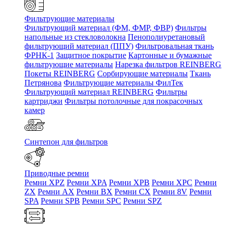
Фильтрующие материалы
Фильтрующий материал (ФМ, ФМР, ФВР)
Фильтры
напольные из стекловолокна
Пенополиуретановый
фильтрующий материал (ППУ)
Фильтровальная ткань
ФРНК-1
Защитное покрытие
Картонные и бумажные
фильтрующие материалы
Нарезка фильтров REINBERG
Покеты REINBERG
Сорбирующие материалы
Ткань
Петрянова
Фильтрующие материалы ФилТек
Фильтрующий материал REINBERG
Фильтры
картриджи
Фильтры потолочные для покрасочных
камер
Синтепон для фильтров
Приводные ремни
Ремни XPZ
Ремни XPA
Ремни XPB
Ремни XPC
Ремни
ZX
Ремни AX
Ремни BX
Ремни CX
Ремни 8V
Ремни
SPA
Ремни SPB
Ремни SPC
Ремни SPZ