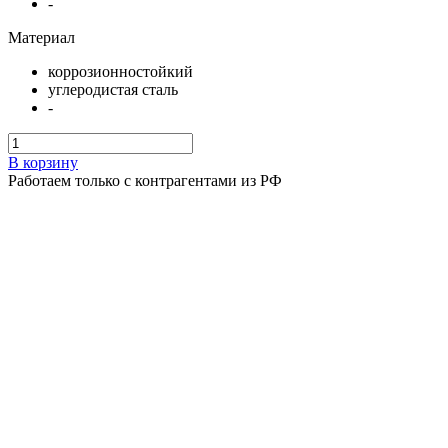
-
Материал
коррозионностойкий
углеродистая сталь
-
В корзину
Работаем только с контрагентами из РФ
Подарок при покупке
Дарим подарок при покупке данного товара
Выбрать подарок
Поделиться
Осевой вентилятор ВО 06-300 №12,5 3 кВт 750 об/мин
Наличие: много