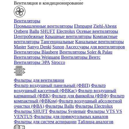
Вентиляция и кондиционирование
Вентиляторы
Промышленные вентиляторы
Ebmpapst
Ziehl-Abegg
Ostberg
Ballu
SHUFT
Electrolux
Осевые вентиляторы
Центробежные
Крышные вентиляторы
Компактные
вентиляторы
Тангенциальные
Канальные вентиляторы
Master
Sanyo Denki
Sunon
Аксессуары для вентиляторов
Вентиляторы Blauberg
Вентиляторы Soler & Palau
Вентиляторы Weiguang
Вентиляторы Вентс
Вентиляторы ЭРА
Sirocco
Фильтры для вентиляции
Фильтр воздушный панельный (ФВП)
Фильтр
воздушный кассетный (ФВКас)
Фильтр воздушный
карманный (ФВК)
Фильтр для фанкойла (ФВФ)
Фильтр
компактный (ФВКом)
Фильтр воздушный абсолютной
очистки (ФВА)
Фильтры Ballu
Фильтры Electrolux
Фильтры SHUFT
Фильтры Systemair
Фильтры VTS VS
VENTUS
Фильтры для прямоугольных каналов
Фильтры для систем аспирации
Таблица аналогов