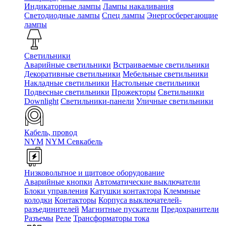
Индикаторные лампы
Лампы накаливания
Светодиодные лампы
Спец лампы
Энергосберегающие
лампы
Светильники
Аварийные светильники
Встраиваемые светильники
Декоративные светильники
Мебельные светильники
Накладные светильники
Настольные светильники
Подвесные светильники
Прожекторы
Светильники
Downlight
Светильники-панели
Уличные светильники
Кабель, провод
NYM
NYM Севкабель
Низковольтное и щитовое оборудование
Аварийные кнопки
Автоматические выключатели
Блоки управления
Катушки контактора
Клеммные
колодки
Контакторы
Корпуса выключателей-
разъединителей
Магнитные пускатели
Предохранители
Разъемы
Реле
Трансформаторы тока