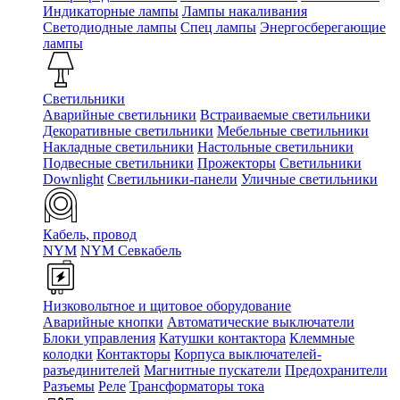
Индикаторные лампы
Лампы накаливания
Светодиодные лампы
Спец лампы
Энергосберегающие
лампы
Светильники
Аварийные светильники
Встраиваемые светильники
Декоративные светильники
Мебельные светильники
Накладные светильники
Настольные светильники
Подвесные светильники
Прожекторы
Светильники
Downlight
Светильники-панели
Уличные светильники
Кабель, провод
NYM
NYM Севкабель
Низковольтное и щитовое оборудование
Аварийные кнопки
Автоматические выключатели
Блоки управления
Катушки контактора
Клеммные
колодки
Контакторы
Корпуса выключателей-
разъединителей
Магнитные пускатели
Предохранители
Разъемы
Реле
Трансформаторы тока