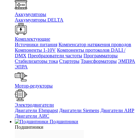
Аккумуляторы
Аккумуляторы DELTA
Комплектующие
Источники питания
Компенсатор натяжения проводов
Компоненты 1-10V
Компоненты протоколов DALI /
DMX
Преобразователи частоты
Программаторы
Стабилизаторы тока
Стартеры
Трансформаторы
ЭМПРА
ЭПРА
Мотор-редукторы
Электродвигатели
Двигатели Ebmpapst
Двигатели Siemens
Двигатели АИР
Двигатели АИС
Подшипники
Подшипники