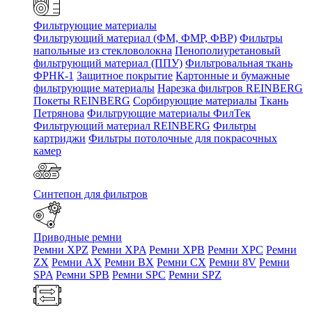
Фильтрующие материалы
Фильтрующий материал (ФМ, ФМР, ФВР)
Фильтры
напольные из стекловолокна
Пенополиуретановый
фильтрующий материал (ППУ)
Фильтровальная ткань
ФРНК-1
Защитное покрытие
Картонные и бумажные
фильтрующие материалы
Нарезка фильтров REINBERG
Покеты REINBERG
Сорбирующие материалы
Ткань
Петрянова
Фильтрующие материалы ФилТек
Фильтрующий материал REINBERG
Фильтры
картриджи
Фильтры потолочные для покрасочных
камер
Синтепон для фильтров
Приводные ремни
Ремни XPZ
Ремни XPA
Ремни XPB
Ремни XPC
Ремни
ZX
Ремни AX
Ремни BX
Ремни CX
Ремни 8V
Ремни
SPA
Ремни SPB
Ремни SPC
Ремни SPZ