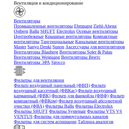
Вентиляция и кондиционирование
Вентиляторы
Промышленные вентиляторы
Ebmpapst
Ziehl-Abegg
Ostberg
Ballu
SHUFT
Electrolux
Осевые вентиляторы
Центробежные
Крышные вентиляторы
Компактные
вентиляторы
Тангенциальные
Канальные вентиляторы
Master
Sanyo Denki
Sunon
Аксессуары для вентиляторов
Вентиляторы Blauberg
Вентиляторы Soler & Palau
Вентиляторы Weiguang
Вентиляторы Вентс
Вентиляторы ЭРА
Sirocco
Фильтры для вентиляции
Фильтр воздушный панельный (ФВП)
Фильтр
воздушный кассетный (ФВКас)
Фильтр воздушный
карманный (ФВК)
Фильтр для фанкойла (ФВФ)
Фильтр
компактный (ФВКом)
Фильтр воздушный абсолютной
очистки (ФВА)
Фильтры Ballu
Фильтры Electrolux
Фильтры SHUFT
Фильтры Systemair
Фильтры VTS VS
VENTUS
Фильтры для прямоугольных каналов
Фильтры для систем аспирации
Таблица аналогов