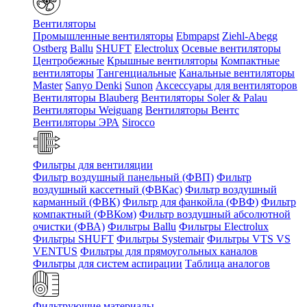
Вентиляторы
Промышленные вентиляторы
Ebmpapst
Ziehl-Abegg
Ostberg
Ballu
SHUFT
Electrolux
Осевые вентиляторы
Центробежные
Крышные вентиляторы
Компактные
вентиляторы
Тангенциальные
Канальные вентиляторы
Master
Sanyo Denki
Sunon
Аксессуары для вентиляторов
Вентиляторы Blauberg
Вентиляторы Soler & Palau
Вентиляторы Weiguang
Вентиляторы Вентс
Вентиляторы ЭРА
Sirocco
Фильтры для вентиляции
Фильтр воздушный панельный (ФВП)
Фильтр
воздушный кассетный (ФВКас)
Фильтр воздушный
карманный (ФВК)
Фильтр для фанкойла (ФВФ)
Фильтр
компактный (ФВКом)
Фильтр воздушный абсолютной
очистки (ФВА)
Фильтры Ballu
Фильтры Electrolux
Фильтры SHUFT
Фильтры Systemair
Фильтры VTS VS
VENTUS
Фильтры для прямоугольных каналов
Фильтры для систем аспирации
Таблица аналогов
Фильтрующие материалы