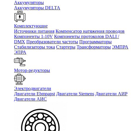
Аккумуляторы
Аккумуляторы DELTA
Комплектующие
Источники питания
Компенсатор натяжения проводов
Компоненты 1-10V
Компоненты протоколов DALI /
DMX
Преобразователи частоты
Программаторы
Стабилизаторы тока
Стартеры
Трансформаторы
ЭМПРА
ЭПРА
Мотор-редукторы
Электродвигатели
Двигатели Ebmpapst
Двигатели Siemens
Двигатели АИР
Двигатели АИС