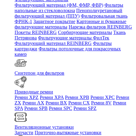
Фильтрующий материал (ФМ, ФМР, ФВР)
Фильтры
напольные из стекловолокна
Пенополиуретановый
фильтрующий материал (ППУ)
Фильтровальная ткань
ФРНК-1
Защитное покрытие
Картонные и бумажные
фильтрующие материалы
Нарезка фильтров REINBERG
Покеты REINBERG
Сорбирующие материалы
Ткань
Петрянова
Фильтрующие материалы ФилТек
Фильтрующий материал REINBERG
Фильтры
картриджи
Фильтры потолочные для покрасочных
камер
Синтепон для фильтров
Приводные ремни
Ремни XPZ
Ремни XPA
Ремни XPB
Ремни XPC
Ремни
ZX
Ремни AX
Ремни BX
Ремни CX
Ремни 8V
Ремни
SPA
Ремни SPB
Ремни SPC
Ремни SPZ
Вентиляционные установки
Запчасти
Приточно-вытяжные установки