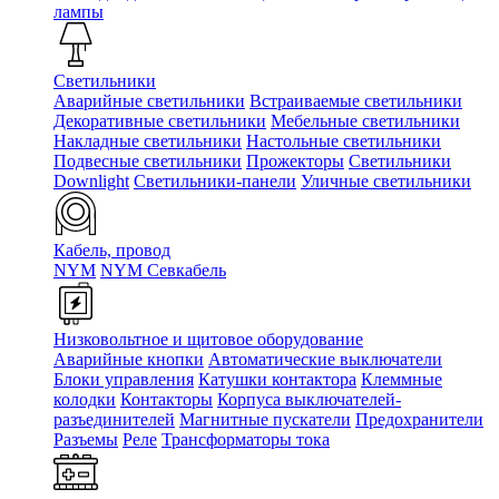
лампы
Светильники
Аварийные светильники
Встраиваемые светильники
Декоративные светильники
Мебельные светильники
Накладные светильники
Настольные светильники
Подвесные светильники
Прожекторы
Светильники
Downlight
Светильники-панели
Уличные светильники
Кабель, провод
NYM
NYM Севкабель
Низковольтное и щитовое оборудование
Аварийные кнопки
Автоматические выключатели
Блоки управления
Катушки контактора
Клеммные
колодки
Контакторы
Корпуса выключателей-
разъединителей
Магнитные пускатели
Предохранители
Разъемы
Реле
Трансформаторы тока