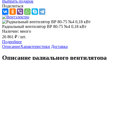
Выбрать подарок
Поделиться
Радиальный вентилятор ВР 80-75 №4 0,18 кВт
Наличие: много
26 861 ₽
/ шт.
Подробнее
Описание
Характеристики
Доставка
Описание радиального вентилятора
ВР 80-75 №4 0,18 кВт 1000 об/мин
Радиальные вентиляторы состоят из спирального
металлического кожуха, колеса с лопастями и станины с валом
и подшипниками. Во время вращения рабочего колеса, воздух
подается в межлопастные каналы перпендикулярно оси, и
направляется к периферии, где сжимается под действием
центробежной силы и выводится наружу. Радиальный
вентилятор оснащается электроприводом, приводящий в
движение колесо с лопастями разной конфигурации.