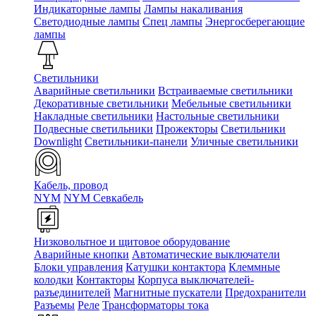
Индикаторные лампы
Лампы накаливания
Светодиодные лампы
Спец лампы
Энергосберегающие
лампы
Светильники
Аварийные светильники
Встраиваемые светильники
Декоративные светильники
Мебельные светильники
Накладные светильники
Настольные светильники
Подвесные светильники
Прожекторы
Светильники
Downlight
Светильники-панели
Уличные светильники
Кабель, провод
NYM
NYM Севкабель
Низковольтное и щитовое оборудование
Аварийные кнопки
Автоматические выключатели
Блоки управления
Катушки контактора
Клеммные
колодки
Контакторы
Корпуса выключателей-
разъединителей
Магнитные пускатели
Предохранители
Разъемы
Реле
Трансформаторы тока