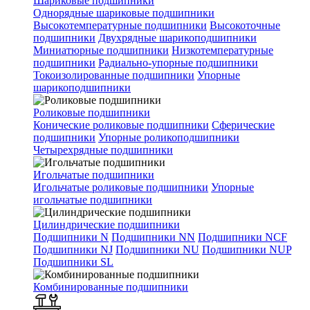
Шариковые подшипники
Однорядные шариковые подшипники
Высокотемпературные подшипники
Высокоточные
подшипники
Двухрядные шарикоподшипники
Миниатюрные подшипники
Низкотемпературные
подшипники
Радиально-упорные подшипники
Токоизолированные подшипники
Упорные
шарикоподшипники
Роликовые подшипники
Конические роликовые подшипники
Сферические
подшипники
Упорные роликоподшипники
Четырехрядные подшипники
Игольчатые подшипники
Игольчатые роликовые подшипники
Упорные
игольчатые подшипники
Цилиндрические подшипники
Подшипники N
Подшипники NN
Подшипники NCF
Подшипники NJ
Подшипники NU
Подшипники NUP
Подшипники SL
Комбинированные подшипники