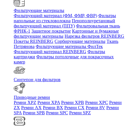
Фильтрующие материалы
Фильтрующий материал (ФМ, ФМР, ФВР)
Фильтры
напольные из стекловолокна
Пенополиуретановый
фильтрующий материал (ППУ)
Фильтровальная ткань
ФРНК-1
Защитное покрытие
Картонные и бумажные
фильтрующие материалы
Нарезка фильтров REINBERG
Покеты REINBERG
Сорбирующие материалы
Ткань
Петрянова
Фильтрующие материалы ФилТек
Фильтрующий материал REINBERG
Фильтры
картриджи
Фильтры потолочные для покрасочных
камер
Синтепон для фильтров
Приводные ремни
Ремни XPZ
Ремни XPA
Ремни XPB
Ремни XPC
Ремни
ZX
Ремни AX
Ремни BX
Ремни CX
Ремни 8V
Ремни
SPA
Ремни SPB
Ремни SPC
Ремни SPZ