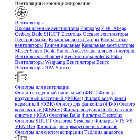
Вентиляция и кондиционирование
Вентиляторы
Промышленные вентиляторы
Ebmpapst
Ziehl-Abegg
Ostberg
Ballu
SHUFT
Electrolux
Осевые вентиляторы
Центробежные
Крышные вентиляторы
Компактные
вентиляторы
Тангенциальные
Канальные вентиляторы
Master
Sanyo Denki
Sunon
Аксессуары для вентиляторов
Вентиляторы Blauberg
Вентиляторы Soler & Palau
Вентиляторы Weiguang
Вентиляторы Вентс
Вентиляторы ЭРА
Sirocco
Фильтры для вентиляции
Фильтр воздушный панельный (ФВП)
Фильтр
воздушный кассетный (ФВКас)
Фильтр воздушный
карманный (ФВК)
Фильтр для фанкойла (ФВФ)
Фильтр
компактный (ФВКом)
Фильтр воздушный абсолютной
очистки (ФВА)
Фильтры Ballu
Фильтры Electrolux
Фильтры SHUFT
Фильтры Systemair
Фильтры VTS VS
VENTUS
Фильтры для прямоугольных каналов
Фильтры для систем аспирации
Таблица аналогов