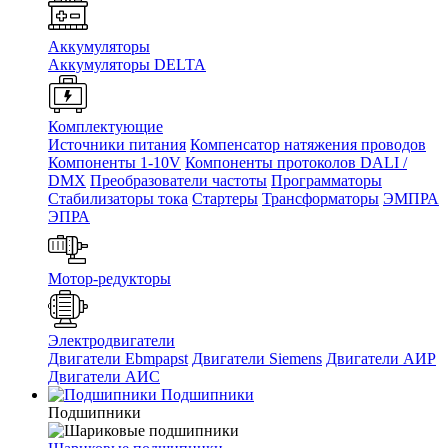
Аккумуляторы
Аккумуляторы DELTA
Комплектующие
Источники питания
Компенсатор натяжения проводов
Компоненты 1-10V
Компоненты протоколов DALI /
DMX
Преобразователи частоты
Программаторы
Стабилизаторы тока
Стартеры
Трансформаторы
ЭМПРА
ЭПРА
Мотор-редукторы
Электродвигатели
Двигатели Ebmpapst
Двигатели Siemens
Двигатели АИР
Двигатели АИС
Подшипники
Подшипники