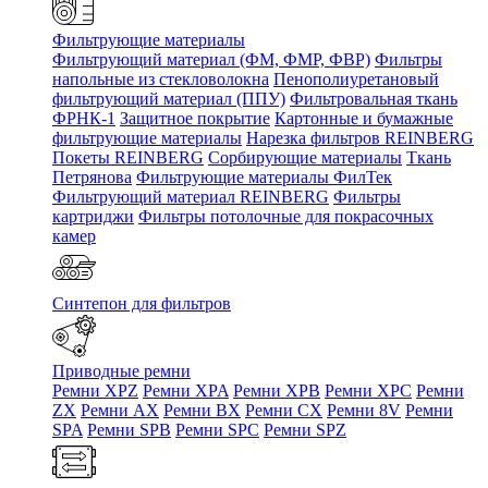
Фильтрующие материалы
Фильтрующий материал (ФМ, ФМР, ФВР)
Фильтры
напольные из стекловолокна
Пенополиуретановый
фильтрующий материал (ППУ)
Фильтровальная ткань
ФРНК-1
Защитное покрытие
Картонные и бумажные
фильтрующие материалы
Нарезка фильтров REINBERG
Покеты REINBERG
Сорбирующие материалы
Ткань
Петрянова
Фильтрующие материалы ФилТек
Фильтрующий материал REINBERG
Фильтры
картриджи
Фильтры потолочные для покрасочных
камер
Синтепон для фильтров
Приводные ремни
Ремни XPZ
Ремни XPA
Ремни XPB
Ремни XPC
Ремни
ZX
Ремни AX
Ремни BX
Ремни CX
Ремни 8V
Ремни
SPA
Ремни SPB
Ремни SPC
Ремни SPZ