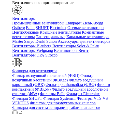
Вентиляция и кондиционирование
Вентиляторы
Промышленные вентиляторы
Ebmpapst
Ziehl-Abegg
Ostberg
Ballu
SHUFT
Electrolux
Осевые вентиляторы
Центробежные
Крышные вентиляторы
Компактные
вентиляторы
Тангенциальные
Канальные вентиляторы
Master
Sanyo Denki
Sunon
Аксессуары для вентиляторов
Вентиляторы Blauberg
Вентиляторы Soler & Palau
Вентиляторы Weiguang
Вентиляторы Вентс
Вентиляторы ЭРА
Sirocco
Фильтры для вентиляции
Фильтр воздушный панельный (ФВП)
Фильтр
воздушный кассетный (ФВКас)
Фильтр воздушный
карманный (ФВК)
Фильтр для фанкойла (ФВФ)
Фильтр
компактный (ФВКом)
Фильтр воздушный абсолютной
очистки (ФВА)
Фильтры Ballu
Фильтры Electrolux
Фильтры SHUFT
Фильтры Systemair
Фильтры VTS VS
VENTUS
Фильтры для прямоугольных каналов
Фильтры для систем аспирации
Таблица аналогов