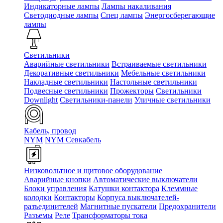
Индикаторные лампы
Лампы накаливания
Светодиодные лампы
Спец лампы
Энергосберегающие
лампы
Светильники
Аварийные светильники
Встраиваемые светильники
Декоративные светильники
Мебельные светильники
Накладные светильники
Настольные светильники
Подвесные светильники
Прожекторы
Светильники
Downlight
Светильники-панели
Уличные светильники
Кабель, провод
NYM
NYM Севкабель
Низковольтное и щитовое оборудование
Аварийные кнопки
Автоматические выключатели
Блоки управления
Катушки контактора
Клеммные
колодки
Контакторы
Корпуса выключателей-
разъединителей
Магнитные пускатели
Предохранители
Разъемы
Реле
Трансформаторы тока