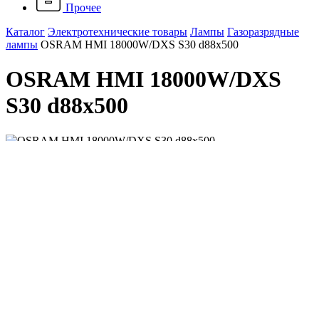
Прочее
Каталог
Электротехнические товары
Лампы
Газоразрядные
лампы
OSRAM HMI 18000W/DXS S30 d88x500
OSRAM HMI 18000W/DXS
S30 d88x500
Артикул: 4008321370280
Наличие: много
130 295 ₽
/ шт.
До конца акции осталось:
00
дн.
00
час.
00
мин.
Напряжение, B
183
Мощность, Вт
18000
В корзину