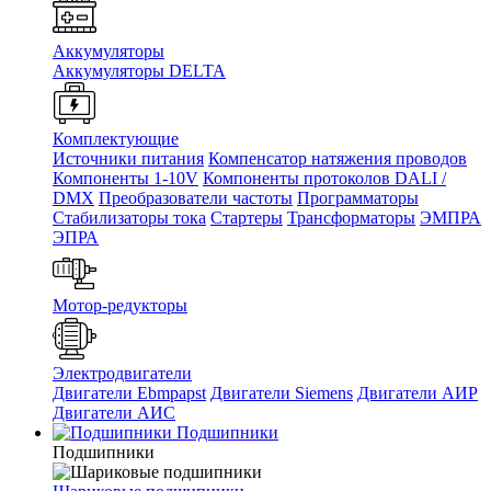
Аккумуляторы
Аккумуляторы DELTA
Комплектующие
Источники питания
Компенсатор натяжения проводов
Компоненты 1-10V
Компоненты протоколов DALI /
DMX
Преобразователи частоты
Программаторы
Стабилизаторы тока
Стартеры
Трансформаторы
ЭМПРА
ЭПРА
Мотор-редукторы
Электродвигатели
Двигатели Ebmpapst
Двигатели Siemens
Двигатели АИР
Двигатели АИС
Подшипники
Подшипники