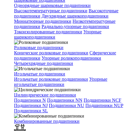
Шариковые подшипники
Однорядные шариковые подшипники
Высокотемпературные подшипники
Высокоточные
подшипники
Двухрядные шарикоподшипники
Миниатюрные подшипники
Низкотемпературные
подшипники
Радиально-упорные подшипники
Токоизолированные подшипники
Упорные
шарикоподшипники
Роликовые подшипники
Конические роликовые подшипники
Сферические
подшипники
Упорные роликоподшипники
Четырехрядные подшипники
Игольчатые подшипники
Игольчатые роликовые подшипники
Упорные
игольчатые подшипники
Цилиндрические подшипники
Подшипники N
Подшипники NN
Подшипники NCF
Подшипники NJ
Подшипники NU
Подшипники NUP
Подшипники SL
Комбинированные подшипники