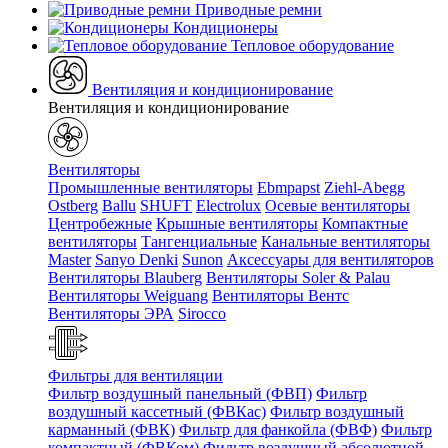
Приводные ремни
Кондиционеры
Тепловое оборудование
Вентиляция и кондиционирование
Вентиляция и кондиционирование
Вентиляторы
Промышленные вентиляторы
Ebmpapst
Ziehl-Abegg
Ostberg
Ballu
SHUFT
Electrolux
Осевые вентиляторы
Центробежные
Крышные вентиляторы
Компактные
вентиляторы
Тангенциальные
Канальные вентиляторы
Master
Sanyo Denki
Sunon
Аксессуары для вентиляторов
Вентиляторы Blauberg
Вентиляторы Soler & Palau
Вентиляторы Weiguang
Вентиляторы Вентс
Вентиляторы ЭРА
Sirocco
Фильтры для вентиляции
Фильтр воздушный панельный (ФВП)
Фильтр
воздушный кассетный (ФВКас)
Фильтр воздушный
карманный (ФВК)
Фильтр для фанкойла (ФВФ)
Фильтр
компактный (ФВКом)
Фильтр воздушный абсолютной