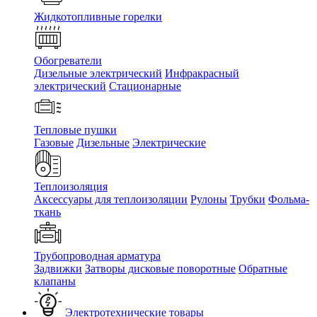
Жидкотопливные горелки
Обогреватели
Дизельные электрический
Инфракрасный
электрический
Стационарные
Тепловые пушки
Газовые
Дизельные
Электрические
Теплоизоляция
Аксессуары для теплоизоляции
Рулоны
Трубки
Фольма-
ткань
Трубопроводная арматура
Задвижки
Затворы дисковые поворотные
Обратные
клапаны
Электротехнические товары