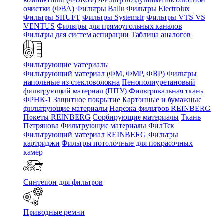
очистки (ФВА)
Фильтры Ballu
Фильтры Electrolux
Фильтры SHUFT
Фильтры Systemair
Фильтры VTS VS
VENTUS
Фильтры для прямоугольных каналов
Фильтры для систем аспирации
Таблица аналогов
Фильтрующие материалы
Фильтрующий материал (ФМ, ФМР, ФВР)
Фильтры
напольные из стекловолокна
Пенополиуретановый
фильтрующий материал (ППУ)
Фильтровальная ткань
ФРНК-1
Защитное покрытие
Картонные и бумажные
фильтрующие материалы
Нарезка фильтров REINBERG
Покеты REINBERG
Сорбирующие материалы
Ткань
Петрянова
Фильтрующие материалы ФилТек
Фильтрующий материал REINBERG
Фильтры
картриджи
Фильтры потолочные для покрасочных
камер
Синтепон для фильтров
Приводные ремни