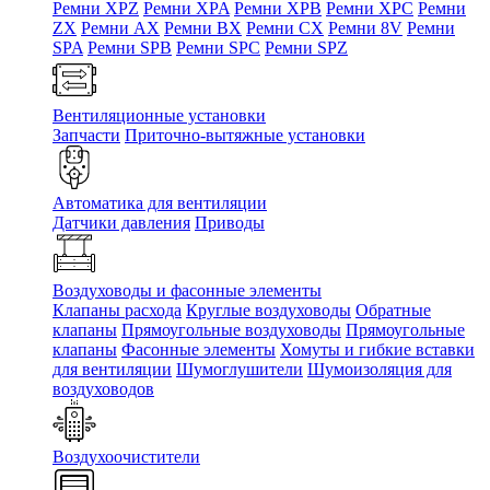
Ремни XPZ
Ремни XPA
Ремни XPB
Ремни XPC
Ремни
ZX
Ремни AX
Ремни BX
Ремни CX
Ремни 8V
Ремни
SPA
Ремни SPB
Ремни SPC
Ремни SPZ
Вентиляционные установки
Запчасти
Приточно-вытяжные установки
Автоматика для вентиляции
Датчики давления
Приводы
Воздуховоды и фасонные элементы
Клапаны расхода
Круглые воздуховоды
Обратные
клапаны
Прямоугольные воздуховоды
Прямоугольные
клапаны
Фасонные элементы
Хомуты и гибкие вставки
для вентиляции
Шумоглушители
Шумоизоляция для
воздуховодов
Воздухоочистители