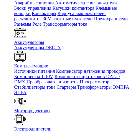
Аварийные кнопки
Автоматические выключатели
Блоки управления
Катушки контактора
Клеммные
колодки
Контакторы
Корпуса выключателей-
разъединителей
Магнитные пускатели
Предохранители
Разъемы
Реле
Трансформаторы тока
Аккумуляторы
Аккумуляторы DELTA
Комплектующие
Источники питания
Компенсатор натяжения проводов
Компоненты 1-10V
Компоненты протоколов DALI /
DMX
Преобразователи частоты
Программаторы
Стабилизаторы тока
Стартеры
Трансформаторы
ЭМПРА
ЭПРА
Мотор-редукторы
Электродвигатели