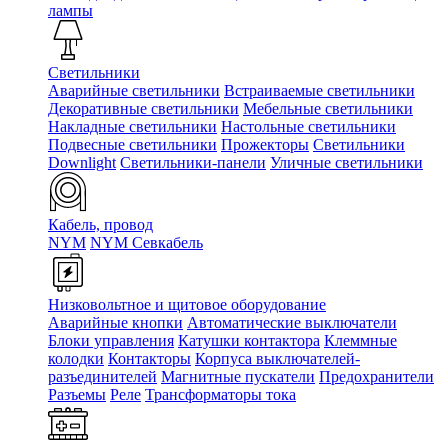
лампы
Светильники
Аварийные светильники
Встраиваемые светильники
Декоративные светильники
Мебельные светильники
Накладные светильники
Настольные светильники
Подвесные светильники
Прожекторы
Светильники
Downlight
Светильники-панели
Уличные светильники
Кабель, провод
NYM
NYM Севкабель
Низковольтное и щитовое оборудование
Аварийные кнопки
Автоматические выключатели
Блоки управления
Катушки контактора
Клеммные
колодки
Контакторы
Корпуса выключателей-
разъединителей
Магнитные пускатели
Предохранители
Разъемы
Реле
Трансформаторы тока