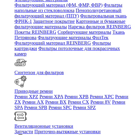
Фильтрующий материал (ФМ, ФМР, ФВР)
Фильтры
напольные из стекловолокна
Пенополиуретановый
фильтрующий материал (ППУ)
Фильтровальная ткань
ФРНК-1
Защитное покрытие
Картонные и бумажные
фильтрующие материалы
Нарезка фильтров REINBERG
Покеты REINBERG
Сорбирующие материалы
Ткань
Петрянова
Фильтрующие материалы ФилТек
Фильтрующий материал REINBERG
Фильтры
картриджи
Фильтры потолочные для покрасочных
камер
Синтепон для фильтров
Приводные ремни
Ремни XPZ
Ремни XPA
Ремни XPB
Ремни XPC
Ремни
ZX
Ремни AX
Ремни BX
Ремни CX
Ремни 8V
Ремни
SPA
Ремни SPB
Ремни SPC
Ремни SPZ
Вентиляционные установки
Запчасти
Приточно-вытяжные установки