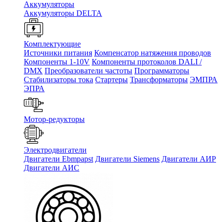
Аккумуляторы
Аккумуляторы DELTA
Комплектующие
Источники питания
Компенсатор натяжения проводов
Компоненты 1-10V
Компоненты протоколов DALI /
DMX
Преобразователи частоты
Программаторы
Стабилизаторы тока
Стартеры
Трансформаторы
ЭМПРА
ЭПРА
Мотор-редукторы
Электродвигатели
Двигатели Ebmpapst
Двигатели Siemens
Двигатели АИР
Двигатели АИС