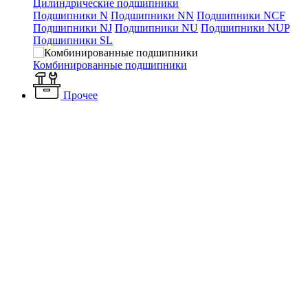
Цилиндрические подшипники
Подшипники N
Подшипники NN
Подшипники NCF
Подшипники NJ
Подшипники NU
Подшипники NUP
Подшипники SL
Комбинированные подшипники
Прочее
Каталог
Электротехнические товары
Лампы
Газоразрядные
лампы
OSRAM HMI 250W/SE d12,5x84 FaX1.5
OSRAM HMI 250W/SE
d12,5x84 FaX1.5
Артикул: 4050300239064
Наличие: много
16 817 ₽
/ шт.
До конца акции осталось:
00
дн.
00
час.