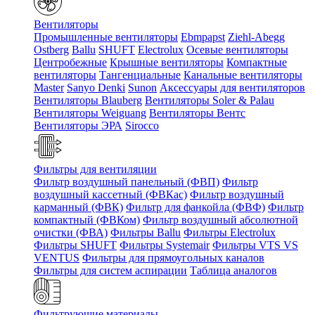
Вентиляторы
Промышленные вентиляторы
Ebmpapst
Ziehl-Abegg
Ostberg
Ballu
SHUFT
Electrolux
Осевые вентиляторы
Центробежные
Крышные вентиляторы
Компактные
вентиляторы
Тангенциальные
Канальные вентиляторы
Master
Sanyo Denki
Sunon
Аксессуары для вентиляторов
Вентиляторы Blauberg
Вентиляторы Soler & Palau
Вентиляторы Weiguang
Вентиляторы Вентс
Вентиляторы ЭРА
Sirocco
Фильтры для вентиляции
Фильтр воздушный панельный (ФВП)
Фильтр
воздушный кассетный (ФВКас)
Фильтр воздушный
карманный (ФВК)
Фильтр для фанкойла (ФВФ)
Фильтр
компактный (ФВКом)
Фильтр воздушный абсолютной
очистки (ФВА)
Фильтры Ballu
Фильтры Electrolux
Фильтры SHUFT
Фильтры Systemair
Фильтры VTS VS
VENTUS
Фильтры для прямоугольных каналов
Фильтры для систем аспирации
Таблица аналогов
Фильтрующие материалы