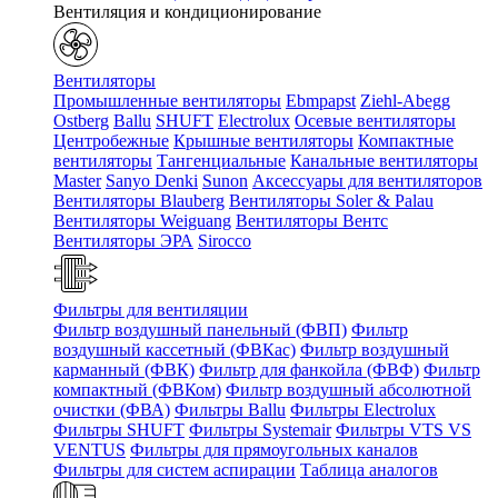
Вентиляция и кондиционирование
Вентиляторы
Промышленные вентиляторы
Ebmpapst
Ziehl-Abegg
Ostberg
Ballu
SHUFT
Electrolux
Осевые вентиляторы
Центробежные
Крышные вентиляторы
Компактные
вентиляторы
Тангенциальные
Канальные вентиляторы
Master
Sanyo Denki
Sunon
Аксессуары для вентиляторов
Вентиляторы Blauberg
Вентиляторы Soler & Palau
Вентиляторы Weiguang
Вентиляторы Вентс
Вентиляторы ЭРА
Sirocco
Фильтры для вентиляции
Фильтр воздушный панельный (ФВП)
Фильтр
воздушный кассетный (ФВКас)
Фильтр воздушный
карманный (ФВК)
Фильтр для фанкойла (ФВФ)
Фильтр
компактный (ФВКом)
Фильтр воздушный абсолютной
очистки (ФВА)
Фильтры Ballu
Фильтры Electrolux
Фильтры SHUFT
Фильтры Systemair
Фильтры VTS VS
VENTUS
Фильтры для прямоугольных каналов
Фильтры для систем аспирации
Таблица аналогов