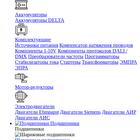
Аккумуляторы
Аккумуляторы DELTA
Комплектующие
Источники питания
Компенсатор натяжения проводов
Компоненты 1-10V
Компоненты протоколов DALI /
DMX
Преобразователи частоты
Программаторы
Стабилизаторы тока
Стартеры
Трансформаторы
ЭМПРА
ЭПРА
Мотор-редукторы
Электродвигатели
Двигатели Ebmpapst
Двигатели Siemens
Двигатели АИР
Двигатели АИС
Подшипники
Подшипники