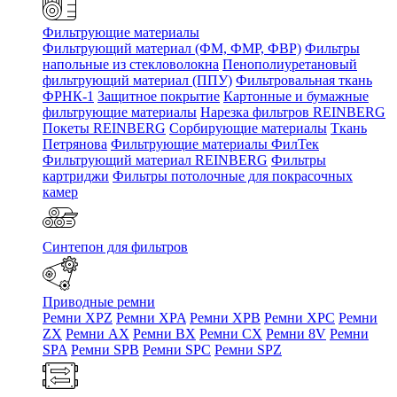
Фильтрующие материалы
Фильтрующий материал (ФМ, ФМР, ФВР)
Фильтры
напольные из стекловолокна
Пенополиуретановый
фильтрующий материал (ППУ)
Фильтровальная ткань
ФРНК-1
Защитное покрытие
Картонные и бумажные
фильтрующие материалы
Нарезка фильтров REINBERG
Покеты REINBERG
Сорбирующие материалы
Ткань
Петрянова
Фильтрующие материалы ФилТек
Фильтрующий материал REINBERG
Фильтры
картриджи
Фильтры потолочные для покрасочных
камер
Синтепон для фильтров
Приводные ремни
Ремни XPZ
Ремни XPA
Ремни XPB
Ремни XPC
Ремни
ZX
Ремни AX
Ремни BX
Ремни CX
Ремни 8V
Ремни
SPA
Ремни SPB
Ремни SPC
Ремни SPZ