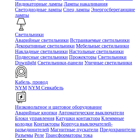
Индикаторные лампы
Лампы накаливания
Светодиодные лампы
Спец лампы
Энергосберегающие
лампы
Светильники
Аварийные светильники
Встраиваемые светильники
Декоративные светильники
Мебельные светильники
Накладные светильники
Настольные светильники
Подвесные светильники
Прожекторы
Светильники
Downlight
Светильники-панели
Уличные светильники
Кабель, провод
NYM
NYM Севкабель
Низковольтное и щитовое оборудование
Аварийные кнопки
Автоматические выключатели
Блоки управления
Катушки контактора
Клеммные
колодки
Контакторы
Корпуса выключателей-
разъединителей
Магнитные пускатели
Предохранители
Разъемы
Реле
Трансформаторы тока