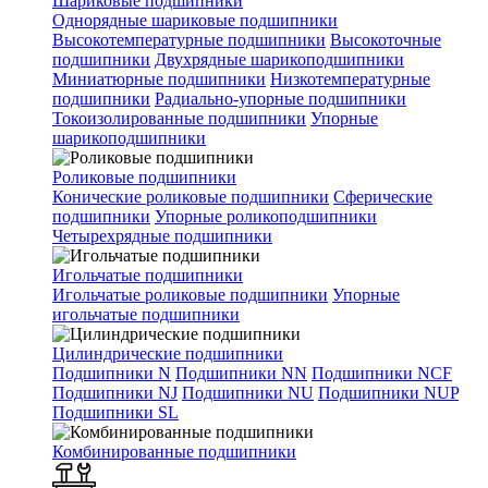
Шариковые подшипники
Однорядные шариковые подшипники
Высокотемпературные подшипники
Высокоточные
подшипники
Двухрядные шарикоподшипники
Миниатюрные подшипники
Низкотемпературные
подшипники
Радиально-упорные подшипники
Токоизолированные подшипники
Упорные
шарикоподшипники
Роликовые подшипники
Конические роликовые подшипники
Сферические
подшипники
Упорные роликоподшипники
Четырехрядные подшипники
Игольчатые подшипники
Игольчатые роликовые подшипники
Упорные
игольчатые подшипники
Цилиндрические подшипники
Подшипники N
Подшипники NN
Подшипники NCF
Подшипники NJ
Подшипники NU
Подшипники NUP
Подшипники SL
Комбинированные подшипники