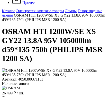
Прочее
Каталог
Электротехнические товары
Лампы
Газоразрядные
лампы
OSRAM HTI 1200W/SE XS GY22 13.8A 95V 105000lm
d59*135 750h (PHILIPS MSR 1200 SA)
OSRAM HTI 1200W/SE XS
GY22 13.8A 95V 105000lm
d59*135 750h (PHILIPS MSR
1200 SA)
Артикул: 4050300371153
Наличие: много
26 499 ₽
/ шт.
До конца акции осталось:
00
дн.
00
час.