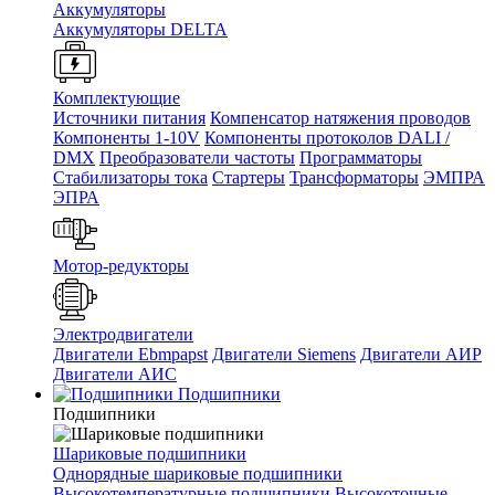
Аккумуляторы
Аккумуляторы DELTA
Комплектующие
Источники питания
Компенсатор натяжения проводов
Компоненты 1-10V
Компоненты протоколов DALI /
DMX
Преобразователи частоты
Программаторы
Стабилизаторы тока
Стартеры
Трансформаторы
ЭМПРА
ЭПРА
Мотор-редукторы
Электродвигатели
Двигатели Ebmpapst
Двигатели Siemens
Двигатели АИР
Двигатели АИС
Подшипники
Подшипники
Шариковые подшипники
Однорядные шариковые подшипники
Высокотемпературные подшипники
Высокоточные