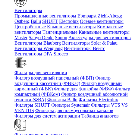
Вентиляторы
Промышленные вентиляторы
Ebmpapst
Ziehl-Abegg
Ostberg
Ballu
SHUFT
Electrolux
Осевые вентиляторы
Центробежные
Крышные вентиляторы
Компактные
вентиляторы
Тангенциальные
Канальные вентиляторы
Master
Sanyo Denki
Sunon
Аксессуары для вентиляторов
Вентиляторы Blauberg
Вентиляторы Soler & Palau
Вентиляторы Weiguang
Вентиляторы Вентс
Вентиляторы ЭРА
Sirocco
Фильтры для вентиляции
Фильтр воздушный панельный (ФВП)
Фильтр
воздушный кассетный (ФВКас)
Фильтр воздушный
карманный (ФВК)
Фильтр для фанкойла (ФВФ)
Фильтр
компактный (ФВКом)
Фильтр воздушный абсолютной
очистки (ФВА)
Фильтры Ballu
Фильтры Electrolux
Фильтры SHUFT
Фильтры Systemair
Фильтры VTS VS
VENTUS
Фильтры для прямоугольных каналов
Фильтры для систем аспирации
Таблица аналогов
Фильтрующие материалы