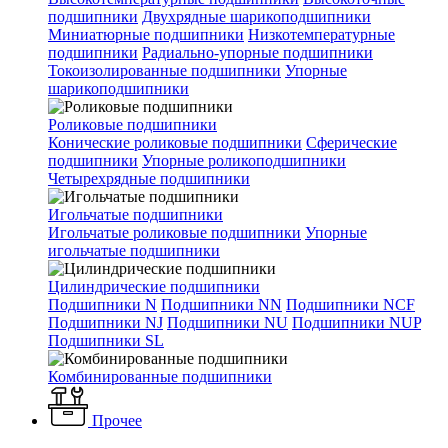
подшипники
Двухрядные шарикоподшипники
Миниатюрные подшипники
Низкотемпературные
подшипники
Радиально-упорные подшипники
Токоизолированные подшипники
Упорные
шарикоподшипники
Роликовые подшипники
Конические роликовые подшипники
Сферические
подшипники
Упорные роликоподшипники
Четырехрядные подшипники
Игольчатые подшипники
Игольчатые роликовые подшипники
Упорные
игольчатые подшипники
Цилиндрические подшипники
Подшипники N
Подшипники NN
Подшипники NCF
Подшипники NJ
Подшипники NU
Подшипники NUP
Подшипники SL
Комбинированные подшипники
Прочее