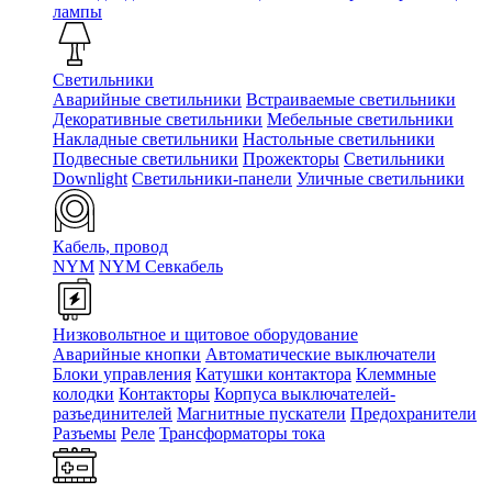
лампы
Светильники
Аварийные светильники
Встраиваемые светильники
Декоративные светильники
Мебельные светильники
Накладные светильники
Настольные светильники
Подвесные светильники
Прожекторы
Светильники
Downlight
Светильники-панели
Уличные светильники
Кабель, провод
NYM
NYM Севкабель
Низковольтное и щитовое оборудование
Аварийные кнопки
Автоматические выключатели
Блоки управления
Катушки контактора
Клеммные
колодки
Контакторы
Корпуса выключателей-
разъединителей
Магнитные пускатели
Предохранители
Разъемы
Реле
Трансформаторы тока