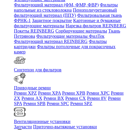
Фильтрующий материал (ФМ, ФМР, ФВР)
Фильтры
напольные из стекловолокна
Пенополиуретановый
фильтрующий материал (ППУ)
Фильтровальная ткань
ФРНК-1
Защитное покрытие
Картонные и бумажные
фильтрующие материалы
Нарезка фильтров REINBERG
Покеты REINBERG
Сорбирующие материалы
Ткань
Петрянова
Фильтрующие материалы ФилТек
Фильтрующий материал REINBERG
Фильтры
картриджи
Фильтры потолочные для покрасочных
камер
Синтепон для фильтров
Приводные ремни
Ремни XPZ
Ремни XPA
Ремни XPB
Ремни XPC
Ремни
ZX
Ремни AX
Ремни BX
Ремни CX
Ремни 8V
Ремни
SPA
Ремни SPB
Ремни SPC
Ремни SPZ
Вентиляционные установки
Запчасти
Приточно-вытяжные установки