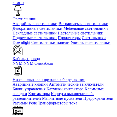
лампы
Светильники
Аварийные светильники
Встраиваемые светильники
Декоративные светильники
Мебельные светильники
Накладные светильники
Настольные светильники
Подвесные светильники
Прожекторы
Светильники
Downlight
Светильники-панели
Уличные светильники
Кабель, провод
NYM
NYM Севкабель
Низковольтное и щитовое оборудование
Аварийные кнопки
Автоматические выключатели
Блоки управления
Катушки контактора
Клеммные
колодки
Контакторы
Корпуса выключателей-
разъединителей
Магнитные пускатели
Предохранители
Разъемы
Реле
Трансформаторы тока