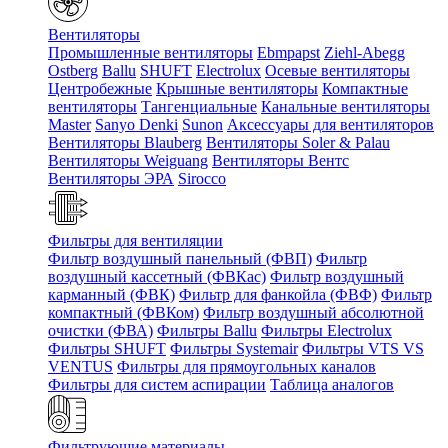
Вентиляторы
Промышленные вентиляторы
Ebmpapst
Ziehl-Abegg
Ostberg
Ballu
SHUFT
Electrolux
Осевые вентиляторы
Центробежные
Крышные вентиляторы
Компактные
вентиляторы
Тангенциальные
Канальные вентиляторы
Master
Sanyo Denki
Sunon
Аксессуары для вентиляторов
Вентиляторы Blauberg
Вентиляторы Soler & Palau
Вентиляторы Weiguang
Вентиляторы Вентс
Вентиляторы ЭРА
Sirocco
Фильтры для вентиляции
Фильтр воздушный панельный (ФВП)
Фильтр
воздушный кассетный (ФВКас)
Фильтр воздушный
карманный (ФВК)
Фильтр для фанкойла (ФВФ)
Фильтр
компактный (ФВКом)
Фильтр воздушный абсолютной
очистки (ФВА)
Фильтры Ballu
Фильтры Electrolux
Фильтры SHUFT
Фильтры Systemair
Фильтры VTS VS
VENTUS
Фильтры для прямоугольных каналов
Фильтры для систем аспирации
Таблица аналогов
Фильтрующие материалы