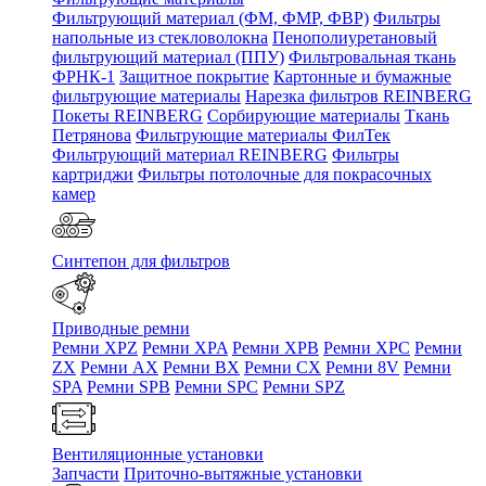
Фильтрующий материал (ФМ, ФМР, ФВР)
Фильтры
напольные из стекловолокна
Пенополиуретановый
фильтрующий материал (ППУ)
Фильтровальная ткань
ФРНК-1
Защитное покрытие
Картонные и бумажные
фильтрующие материалы
Нарезка фильтров REINBERG
Покеты REINBERG
Сорбирующие материалы
Ткань
Петрянова
Фильтрующие материалы ФилТек
Фильтрующий материал REINBERG
Фильтры
картриджи
Фильтры потолочные для покрасочных
камер
Синтепон для фильтров
Приводные ремни
Ремни XPZ
Ремни XPA
Ремни XPB
Ремни XPC
Ремни
ZX
Ремни AX
Ремни BX
Ремни CX
Ремни 8V
Ремни
SPA
Ремни SPB
Ремни SPC
Ремни SPZ
Вентиляционные установки
Запчасти
Приточно-вытяжные установки