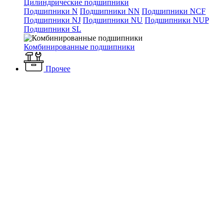
Цилиндрические подшипники
Подшипники N
Подшипники NN
Подшипники NCF
Подшипники NJ
Подшипники NU
Подшипники NUP
Подшипники SL
Комбинированные подшипники
Прочее
Каталог
Электротехнические товары
Лампы
Газоразрядные
лампы
PHILIPS MSR 700/2 G22 7200K
PHILIPS MSR 700/2 G22
7200K
Артикул: 916386
Наличие: много
13 090 ₽
/ шт.
До конца акции осталось:
00
дн.