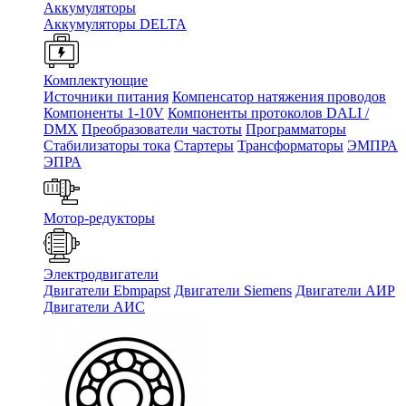
Аккумуляторы
Аккумуляторы DELTA
Комплектующие
Источники питания
Компенсатор натяжения проводов
Компоненты 1-10V
Компоненты протоколов DALI /
DMX
Преобразователи частоты
Программаторы
Стабилизаторы тока
Стартеры
Трансформаторы
ЭМПРА
ЭПРА
Мотор-редукторы
Электродвигатели
Двигатели Ebmpapst
Двигатели Siemens
Двигатели АИР
Двигатели АИС