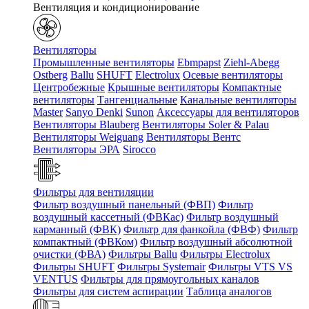
Вентиляция и кондиционирование
Вентиляторы
Промышленные вентиляторы
Ebmpapst
Ziehl-Abegg
Ostberg
Ballu
SHUFT
Electrolux
Осевые вентиляторы
Центробежные
Крышные вентиляторы
Компактные
вентиляторы
Тангенциальные
Канальные вентиляторы
Master
Sanyo Denki
Sunon
Аксессуары для вентиляторов
Вентиляторы Blauberg
Вентиляторы Soler & Palau
Вентиляторы Weiguang
Вентиляторы Вентс
Вентиляторы ЭРА
Sirocco
Фильтры для вентиляции
Фильтр воздушный панельный (ФВП)
Фильтр
воздушный кассетный (ФВКас)
Фильтр воздушный
карманный (ФВК)
Фильтр для фанкойла (ФВФ)
Фильтр
компактный (ФВКом)
Фильтр воздушный абсолютной
очистки (ФВА)
Фильтры Ballu
Фильтры Electrolux
Фильтры SHUFT
Фильтры Systemair
Фильтры VTS VS
VENTUS
Фильтры для прямоугольных каналов
Фильтры для систем аспирации
Таблица аналогов