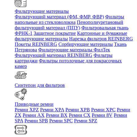
Фильтрующие материалы
Фильтрующий материал (ФМ, ФМР, ФВР)
Фильтры
напольные из стекловолокна
Пенополиуретановый
фильтрующий материал (ППУ)
Фильтровальная ткань
ФРНК-1
Защитное покрытие
Картонные и бумажные
фильтрующие материалы
Нарезка фильтров REINBERG
Покеты REINBERG
Сорбирующие материалы
Ткань
Петрянова
Фильтрующие материалы ФилТек
Фильтрующий материал REINBERG
Фильтры
картриджи
Фильтры потолочные для покрасочных
камер
Синтепон для фильтров
Приводные ремни
Ремни XPZ
Ремни XPA
Ремни XPB
Ремни XPC
Ремни
ZX
Ремни AX
Ремни BX
Ремни CX
Ремни 8V
Ремни
SPA
Ремни SPB
Ремни SPC
Ремни SPZ