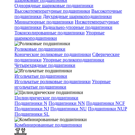
Шариковые подшипники
Однорядные шариковые подшипники
Высокотемпературные подшипники
Высокоточные
подшипники
Двухрядные шарикоподшипники
Миниатюрные подшипники
Низкотемпературные
подшипники
Радиально-упорные подшипники
Токоизолированные подшипники
Упорные
шарикоподшипники
Роликовые подшипники
Конические роликовые подшипники
Сферические
подшипники
Упорные роликоподшипники
Четырехрядные подшипники
Игольчатые подшипники
Игольчатые роликовые подшипники
Упорные
игольчатые подшипники
Цилиндрические подшипники
Подшипники N
Подшипники NN
Подшипники NCF
Подшипники NJ
Подшипники NU
Подшипники NUP
Подшипники SL
Комбинированные подшипники