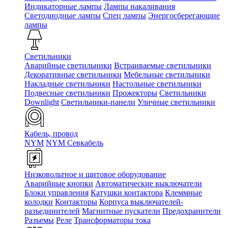
Индикаторные лампы
Лампы накаливания
Светодиодные лампы
Спец лампы
Энергосберегающие
лампы
Светильники
Аварийные светильники
Встраиваемые светильники
Декоративные светильники
Мебельные светильники
Накладные светильники
Настольные светильники
Подвесные светильники
Прожекторы
Светильники
Downlight
Светильники-панели
Уличные светильники
Кабель, провод
NYM
NYM Севкабель
Низковольтное и щитовое оборудование
Аварийные кнопки
Автоматические выключатели
Блоки управления
Катушки контактора
Клеммные
колодки
Контакторы
Корпуса выключателей-
разъединителей
Магнитные пускатели
Предохранители
Разъемы
Реле
Трансформаторы тока