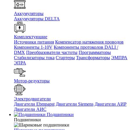
Аккумуляторы
Аккумуляторы DELTA
Комплектующие
Источники питания
Компенсатор натяжения проводов
Компоненты 1-10V
Компоненты протоколов DALI /
DMX
Преобразователи частоты
Программаторы
Стабилизаторы тока
Стартеры
Трансформаторы
ЭМПРА
ЭПРА
Мотор-редукторы
Электродвигатели
Двигатели Ebmpapst
Двигатели Siemens
Двигатели АИР
Двигатели АИС
Подшипники
Подшипники