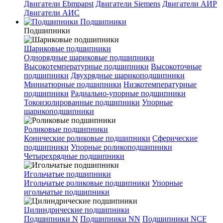
Двигатели Ebmpapst
Двигатели Siemens
Двигатели АИР
Двигатели АИС
Подшипники
Подшипники
Шариковые подшипники
Однорядные шариковые подшипники
Высокотемпературные подшипники
Высокоточные
подшипники
Двухрядные шарикоподшипники
Миниатюрные подшипники
Низкотемпературные
подшипники
Радиально-упорные подшипники
Токоизолированные подшипники
Упорные
шарикоподшипники
Роликовые подшипники
Конические роликовые подшипники
Сферические
подшипники
Упорные роликоподшипники
Четырехрядные подшипники
Игольчатые подшипники
Игольчатые роликовые подшипники
Упорные
игольчатые подшипники
Цилиндрические подшипники
Подшипники N
Подшипники NN
Подшипники NCF