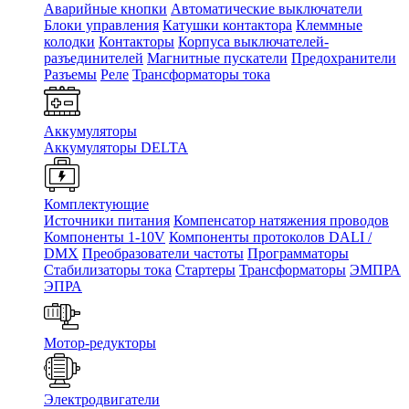
Аварийные кнопки
Автоматические выключатели
Блоки управления
Катушки контактора
Клеммные
колодки
Контакторы
Корпуса выключателей-
разъединителей
Магнитные пускатели
Предохранители
Разъемы
Реле
Трансформаторы тока
Аккумуляторы
Аккумуляторы DELTA
Комплектующие
Источники питания
Компенсатор натяжения проводов
Компоненты 1-10V
Компоненты протоколов DALI /
DMX
Преобразователи частоты
Программаторы
Стабилизаторы тока
Стартеры
Трансформаторы
ЭМПРА
ЭПРА
Мотор-редукторы
Электродвигатели