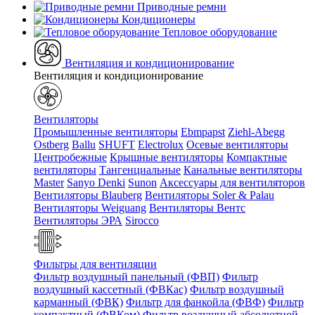
Приводные ремни
Кондиционеры
Тепловое оборудование
Вентиляция и кондиционирование
Вентиляция и кондиционирование
Вентиляторы
Промышленные вентиляторы
Ebmpapst
Ziehl-Abegg
Ostberg
Ballu
SHUFT
Electrolux
Осевые вентиляторы
Центробежные
Крышные вентиляторы
Компактные
вентиляторы
Тангенциальные
Канальные вентиляторы
Master
Sanyo Denki
Sunon
Аксессуары для вентиляторов
Вентиляторы Blauberg
Вентиляторы Soler & Palau
Вентиляторы Weiguang
Вентиляторы Вентс
Вентиляторы ЭРА
Sirocco
Фильтры для вентиляции
Фильтр воздушный панельный (ФВП)
Фильтр
воздушный кассетный (ФВКас)
Фильтр воздушный
карманный (ФВК)
Фильтр для фанкойла (ФВФ)
Фильтр
компактный (ФВКом)
Фильтр воздушный абсолютной