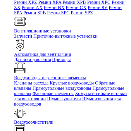
Ремни XPZ
Ремни XPA
Ремни XPB
Ремни XPC
Ремни
ZX
Ремни AX
Ремни BX
Ремни CX
Ремни 8V
Ремни
SPA
Ремни SPB
Ремни SPC
Ремни SPZ
Вентиляционные установки
Запчасти
Приточно-вытяжные установки
Автоматика для вентиляции
Датчики давления
Приводы
Воздуховоды и фасонные элементы
Клапаны расхода
Круглые воздуховоды
Обратные
клапаны
Прямоугольные воздуховоды
Прямоугольные
клапаны
Фасонные элементы
Хомуты и гибкие вставки
для вентиляции
Шумоглушители
Шумоизоляция для
воздуховодов
Воздухоочистители