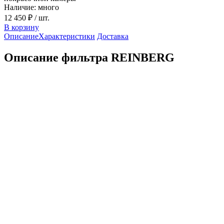
Наличие: много
12 450 ₽
/ шт.
В корзину
Описание
Характеристики
Доставка
Описание фильтра REINBERG
Фильтр потолочный RB 600-22-F5, 2,0х20м REINBERG в
варианте Стандарт, без армировки и пропитки используется в
покрасочных камерах как элемент подачи чистого воздуха
сверху. Его задача довольно простая — выровнять поток и
убрать из воздуха мелкую пыль, которая может испортить
свежеокрашенную поверхность. Устанавливается в
потолочную часть покрасочной камеры, где формируется
основной воздушный поток.
Материал фильтра многослойный, с равномерной структурой
и специальной пропиткой. Она помогает волокнам держать
форму и лучше удерживать мелкие частицы пыли. За счёт
этого фильтр не «сыпется» и дольше сохраняет рабочие
свойства даже при постоянной нагрузке.
Линейка RB выпускается в трёх вариантах: