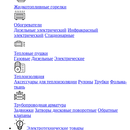
Жидкотопливные горелки
Обогреватели
Дизельные электрический
Инфракрасный
электрический
Стационарные
Тепловые пушки
Газовые
Дизельные
Электрические
Теплоизоляция
Аксессуары для теплоизоляции
Рулоны
Трубки
Фольма-
ткань
Трубопроводная арматура
Задвижки
Затворы дисковые поворотные
Обратные
клапаны
Электротехнические товары