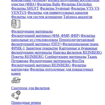
очистки (ФВА)
Фильтры Ballu
Фильтры Electrolux
Фильтры SHUFT
Фильтры Systemair
Фильтры VTS VS
VENTUS
Фильтры для прямоугольных каналов
Фильтры для систем аспирации
Таблица аналогов
Фильтрующие материалы
Фильтрующий материал (ФМ, ФМР, ФВР)
Фильтры
напольные из стекловолокна
Пенополиуретановый
фильтрующий материал (ППУ)
Фильтровальная ткань
ФРНК-1
Защитное покрытие
Картонные и бумажные
фильтрующие материалы
Нарезка фильтров REINBERG
Покеты REINBERG
Сорбирующие материалы
Ткань
Петрянова
Фильтрующие материалы ФилТек
Фильтрующий материал REINBERG
Фильтры
картриджи
Фильтры потолочные для покрасочных
камер
Синтепон для фильтров
Приводные ремни