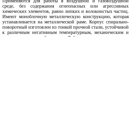
Применяются для работы в воздушной и газовоздушной
среде, без содержания огнеопасных или агрессивных
химических элементов, равно липких и волокнистых частиц.
Имеют моноблочную металлическую конструкцию, которая
устанавливается на металлической раме. Корпус спирально-
поворотный изготовлен из тонкой прочной стали, устойчивой
к различным негативным температурным, механическим и
химическим воздействиям. Рабочее колесо оснащено
изогнутыми лопастями и вращаются в правом или левом
направлении. Предназначены для работы в нейтральных
газовоздушных системах с максимальной концентрацией
пыли, стружки, опилок и других мелких частиц.
Металлический корпус устанавливается на жестком
основании.
3
Концентрация пылевидных частиц – до 600 г/м
при рабочей
температуре до 80 °С. Пылевые вентиляторы могут работать в
отапливаемом или неотапливаемом помещении.
Аэродинамические характеристики