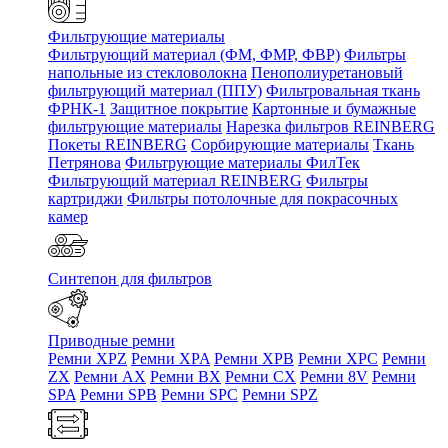
Фильтрующие материалы
Фильтрующий материал (ФМ, ФМР, ФВР)
Фильтры
напольные из стекловолокна
Пенополиуретановый
фильтрующий материал (ППУ)
Фильтровальная ткань
ФРНК-1
Защитное покрытие
Картонные и бумажные
фильтрующие материалы
Нарезка фильтров REINBERG
Покеты REINBERG
Сорбирующие материалы
Ткань
Петрянова
Фильтрующие материалы ФилТек
Фильтрующий материал REINBERG
Фильтры
картриджи
Фильтры потолочные для покрасочных
камер
Синтепон для фильтров
Приводные ремни
Ремни XPZ
Ремни XPA
Ремни XPB
Ремни XPC
Ремни
ZX
Ремни AX
Ремни BX
Ремни CX
Ремни 8V
Ремни
SPA
Ремни SPB
Ремни SPC
Ремни SPZ