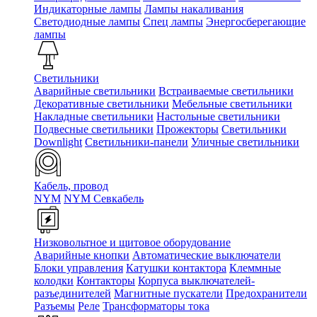
Индикаторные лампы
Лампы накаливания
Светодиодные лампы
Спец лампы
Энергосберегающие
лампы
Светильники
Аварийные светильники
Встраиваемые светильники
Декоративные светильники
Мебельные светильники
Накладные светильники
Настольные светильники
Подвесные светильники
Прожекторы
Светильники
Downlight
Светильники-панели
Уличные светильники
Кабель, провод
NYM
NYM Севкабель
Низковольтное и щитовое оборудование
Аварийные кнопки
Автоматические выключатели
Блоки управления
Катушки контактора
Клеммные
колодки
Контакторы
Корпуса выключателей-
разъединителей
Магнитные пускатели
Предохранители
Разъемы
Реле
Трансформаторы тока