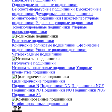
Шариковые подшипники
Однорядные шариковые подшипники
Высокотемпературные подшипники
Высокоточные
подшипники
Двухрядные шарикоподшипники
Миниатюрные подшипники
Низкотемпературные
подшипники
Радиально-упорные подшипники
Токоизолированные подшипники
Упорные
шарикоподшипники
Роликовые подшипники
Конические роликовые подшипники
Сферические
подшипники
Упорные роликоподшипники
Четырехрядные подшипники
Игольчатые подшипники
Игольчатые роликовые подшипники
Упорные
игольчатые подшипники
Цилиндрические подшипники
Подшипники N
Подшипники NN
Подшипники NCF
Подшипники NJ
Подшипники NU
Подшипники NUP
Подшипники SL
Комбинированные подшипники