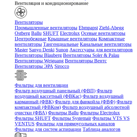
Вентиляция и кондиционирование
Вентиляторы
Промышленные вентиляторы
Ebmpapst
Ziehl-Abegg
Ostberg
Ballu
SHUFT
Electrolux
Осевые вентиляторы
Центробежные
Крышные вентиляторы
Компактные
вентиляторы
Тангенциальные
Канальные вентиляторы
Master
Sanyo Denki
Sunon
Аксессуары для вентиляторов
Вентиляторы Blauberg
Вентиляторы Soler & Palau
Вентиляторы Weiguang
Вентиляторы Вентс
Вентиляторы ЭРА
Sirocco
Фильтры для вентиляции
Фильтр воздушный панельный (ФВП)
Фильтр
воздушный кассетный (ФВКас)
Фильтр воздушный
карманный (ФВК)
Фильтр для фанкойла (ФВФ)
Фильтр
компактный (ФВКом)
Фильтр воздушный абсолютной
очистки (ФВА)
Фильтры Ballu
Фильтры Electrolux
Фильтры SHUFT
Фильтры Systemair
Фильтры VTS VS
VENTUS
Фильтры для прямоугольных каналов
Фильтры для систем аспирации
Таблица аналогов