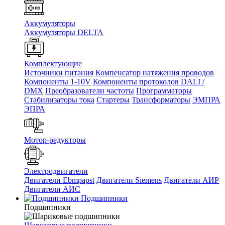
Аккумуляторы
Аккумуляторы DELTA
Комплектующие
Источники питания
Компенсатор натяжения проводов
Компоненты 1-10V
Компоненты протоколов DALI /
DMX
Преобразователи частоты
Программаторы
Стабилизаторы тока
Стартеры
Трансформаторы
ЭМПРА
ЭПРА
Мотор-редукторы
Электродвигатели
Двигатели Ebmpapst
Двигатели Siemens
Двигатели АИР
Двигатели АИС
Подшипники
Подшипники