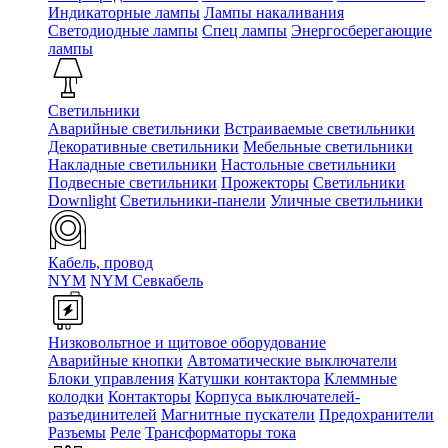
Индикаторные лампы
Лампы накаливания
Светодиодные лампы
Спец лампы
Энергосберегающие
лампы
Светильники
Аварийные светильники
Встраиваемые светильники
Декоративные светильники
Мебельные светильники
Накладные светильники
Настольные светильники
Подвесные светильники
Прожекторы
Светильники
Downlight
Светильники-панели
Уличные светильники
Кабель, провод
NYM
NYM Севкабель
Низковольтное и щитовое оборудование
Аварийные кнопки
Автоматические выключатели
Блоки управления
Катушки контактора
Клеммные
колодки
Контакторы
Корпуса выключателей-
разъединителей
Магнитные пускатели
Предохранители
Разъемы
Реле
Трансформаторы тока