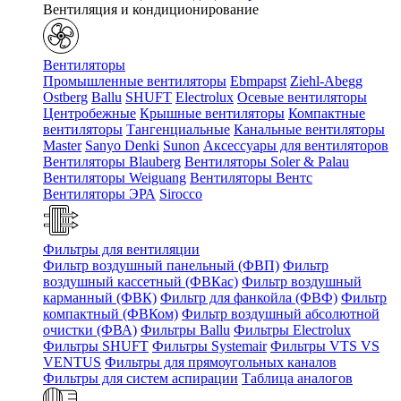
Вентиляция и кондиционирование
Вентиляторы
Промышленные вентиляторы
Ebmpapst
Ziehl-Abegg
Ostberg
Ballu
SHUFT
Electrolux
Осевые вентиляторы
Центробежные
Крышные вентиляторы
Компактные
вентиляторы
Тангенциальные
Канальные вентиляторы
Master
Sanyo Denki
Sunon
Аксессуары для вентиляторов
Вентиляторы Blauberg
Вентиляторы Soler & Palau
Вентиляторы Weiguang
Вентиляторы Вентс
Вентиляторы ЭРА
Sirocco
Фильтры для вентиляции
Фильтр воздушный панельный (ФВП)
Фильтр
воздушный кассетный (ФВКас)
Фильтр воздушный
карманный (ФВК)
Фильтр для фанкойла (ФВФ)
Фильтр
компактный (ФВКом)
Фильтр воздушный абсолютной
очистки (ФВА)
Фильтры Ballu
Фильтры Electrolux
Фильтры SHUFT
Фильтры Systemair
Фильтры VTS VS
VENTUS
Фильтры для прямоугольных каналов
Фильтры для систем аспирации
Таблица аналогов