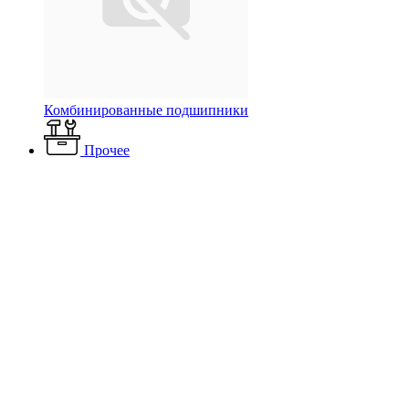
Комбинированные подшипники
Прочее
Каталог
Вентиляция и кондиционирование
Вентиляторы
Промышленные вентиляторы
Радиальные вентиляторы
Радиальные вентиляторы высокого давления до 12000 Па
Вентиляторы ВР 130-28
Радиальный вентилятор ВР 130-28 №
8 45 кВт 1500 об/мин
Радиальный вентилятор ВР
130-28 № 8 45 кВт 1500 об/
мин