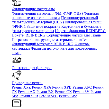
Фильтрующие материалы
Фильтрующий материал (ФМ, ФМР, ФВР)
Фильтры
напольные из стекловолокна
Пенополиуретановый
фильтрующий материал (ППУ)
Фильтровальная ткань
ФРНК-1
Защитное покрытие
Картонные и бумажные
фильтрующие материалы
Нарезка фильтров REINBERG
Покеты REINBERG
Сорбирующие материалы
Ткань
Петрянова
Фильтрующие материалы ФилТек
Фильтрующий материал REINBERG
Фильтры
картриджи
Фильтры потолочные для покрасочных
камер
Синтепон для фильтров
Приводные ремни
Ремни XPZ
Ремни XPA
Ремни XPB
Ремни XPC
Ремни
ZX
Ремни AX
Ремни BX
Ремни CX
Ремни 8V
Ремни
SPA
Ремни SPB
Ремни SPC
Ремни SPZ