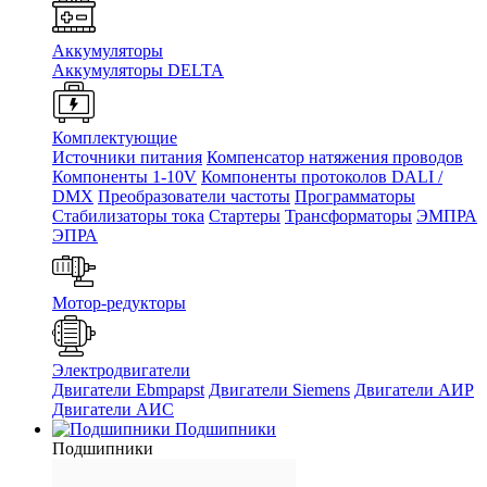
Аккумуляторы
Аккумуляторы DELTA
Комплектующие
Источники питания
Компенсатор натяжения проводов
Компоненты 1-10V
Компоненты протоколов DALI /
DMX
Преобразователи частоты
Программаторы
Стабилизаторы тока
Стартеры
Трансформаторы
ЭМПРА
ЭПРА
Мотор-редукторы
Электродвигатели
Двигатели Ebmpapst
Двигатели Siemens
Двигатели АИР
Двигатели АИС
Подшипники
Подшипники