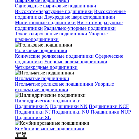
Шариковые подшипники
Однорядные шариковые подшипники
Высокотемпературные подшипники
Высокоточные
подшипники
Двухрядные шарикоподшипники
Миниатюрные подшипники
Низкотемпературные
подшипники
Радиально-упорные подшипники
Токоизолированные подшипники
Упорные
шарикоподшипники
Роликовые подшипники
Конические роликовые подшипники
Сферические
подшипники
Упорные роликоподшипники
Четырехрядные подшипники
Игольчатые подшипники
Игольчатые роликовые подшипники
Упорные
игольчатые подшипники
Цилиндрические подшипники
Подшипники N
Подшипники NN
Подшипники NCF
Подшипники NJ
Подшипники NU
Подшипники NUP
Подшипники SL
Комбинированные подшипники