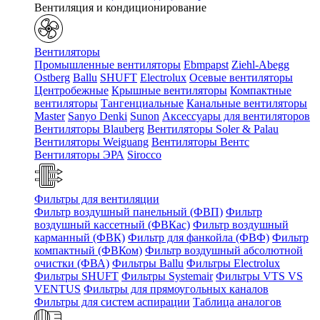
Вентиляция и кондиционирование
Вентиляторы
Промышленные вентиляторы
Ebmpapst
Ziehl-Abegg
Ostberg
Ballu
SHUFT
Electrolux
Осевые вентиляторы
Центробежные
Крышные вентиляторы
Компактные
вентиляторы
Тангенциальные
Канальные вентиляторы
Master
Sanyo Denki
Sunon
Аксессуары для вентиляторов
Вентиляторы Blauberg
Вентиляторы Soler & Palau
Вентиляторы Weiguang
Вентиляторы Вентс
Вентиляторы ЭРА
Sirocco
Фильтры для вентиляции
Фильтр воздушный панельный (ФВП)
Фильтр
воздушный кассетный (ФВКас)
Фильтр воздушный
карманный (ФВК)
Фильтр для фанкойла (ФВФ)
Фильтр
компактный (ФВКом)
Фильтр воздушный абсолютной
очистки (ФВА)
Фильтры Ballu
Фильтры Electrolux
Фильтры SHUFT
Фильтры Systemair
Фильтры VTS VS
VENTUS
Фильтры для прямоугольных каналов
Фильтры для систем аспирации
Таблица аналогов