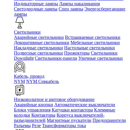
Индикаторные лампы
Лампы накаливания
Светодиодные лампы
Спец лампы
Энергосберегающие
лампы
Светильники
Аварийные светильники
Встраиваемые светильники
Декоративные светильники
Мебельные светильники
Накладные светильники
Настольные светильники
Подвесные светильники
Прожекторы
Светильники
Downlight
Светильники-панели
Уличные светильники
Кабель, провод
NYM
NYM Севкабель
Низковольтное и щитовое оборудование
Аварийные кнопки
Автоматические выключатели
Блоки управления
Катушки контактора
Клеммные
колодки
Контакторы
Корпуса выключателей-
разъединителей
Магнитные пускатели
Предохранители
Разъемы
Реле
Трансформаторы тока