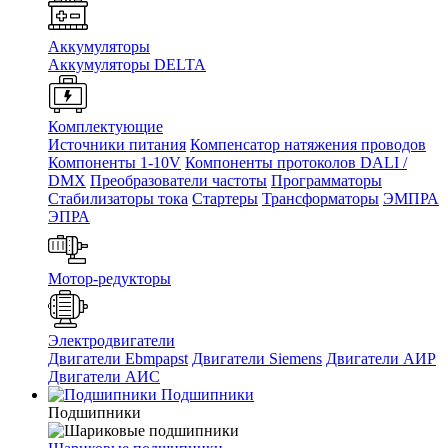
Аккумуляторы
Аккумуляторы DELTA
Комплектующие
Источники питания
Компенсатор натяжения проводов
Компоненты 1-10V
Компоненты протоколов DALI /
DMX
Преобразователи частоты
Программаторы
Стабилизаторы тока
Стартеры
Трансформаторы
ЭМПРА
ЭПРА
Мотор-редукторы
Электродвигатели
Двигатели Ebmpapst
Двигатели Siemens
Двигатели АИР
Двигатели АИС
Подшипники
Подшипники