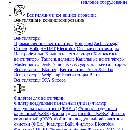
Тепловое оборудование
Вентиляция и кондиционирование
Вентиляция и кондиционирование
Вентиляторы
Промышленные вентиляторы
Ebmpapst
Ziehl-Abegg
Ostberg
Ballu
SHUFT
Electrolux
Осевые вентиляторы
Центробежные
Крышные вентиляторы
Компактные
вентиляторы
Тангенциальные
Канальные вентиляторы
Master
Sanyo Denki
Sunon
Аксессуары для вентиляторов
Вентиляторы Blauberg
Вентиляторы Soler & Palau
Вентиляторы Weiguang
Вентиляторы Вентс
Вентиляторы ЭРА
Sirocco
Фильтры для вентиляции
Фильтр воздушный панельный (ФВП)
Фильтр
воздушный кассетный (ФВКас)
Фильтр воздушный
карманный (ФВК)
Фильтр для фанкойла (ФВФ)
Фильтр
компактный (ФВКом)
Фильтр воздушный абсолютной
очистки (ФВА)
Фильтры Ballu
Фильтры Electrolux
Фильтры SHUFT
Фильтры Systemair
Фильтры VTS VS