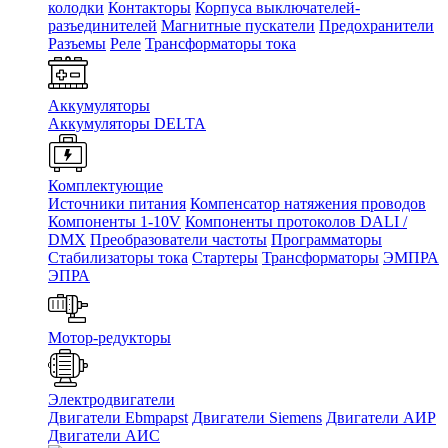
колодки
Контакторы
Корпуса выключателей-
разъединителей
Магнитные пускатели
Предохранители
Разъемы
Реле
Трансформаторы тока
Аккумуляторы
Аккумуляторы DELTA
Комплектующие
Источники питания
Компенсатор натяжения проводов
Компоненты 1-10V
Компоненты протоколов DALI /
DMX
Преобразователи частоты
Программаторы
Стабилизаторы тока
Стартеры
Трансформаторы
ЭМПРА
ЭПРА
Мотор-редукторы
Электродвигатели
Двигатели Ebmpapst
Двигатели Siemens
Двигатели АИР
Двигатели АИС