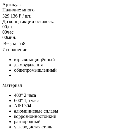
Артикул:
Наличие: много
329 136 ₽
/ шт.
До конца акции осталось:
00
дн.
00
час.
00
мин.
Вес, кг
558
Исполнение
взрывозащищённый
дымоудаления
общепромышленный
-
Материал
400° 2 часа
600° 1,5 часа
AISI 304
алюминиевые сплавы
коррозионностойкий
разнородный
углеродистая сталь