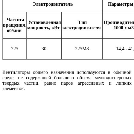
Электродвигатель
Параметры 
Частота
Установленная
Тип
Производител
вращения,
мощность, кВт
электродвигателя
1000 х м
об/мин
725
30
225М8
14,4 - 41
Вентиляторы общего назначения используются в обычной
среде, не содержащей большого объема мелкодисперсных
твердых частиц, равно паров агрессивных и липких
элементов.
Радиальные вентиляторы среднего давления – недорогие
производительные радиальные вентиляторы, которые могут
использоваться во всех типах бытовых и промышленных
системах вентиляции. Могут быть произведены в нескольких
вариантах, а именно: взрывозащищенными, теплостойкими,
коррозионностойкими, комбинированными.