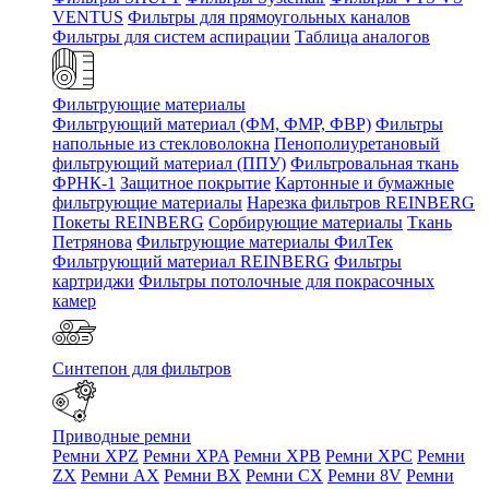
VENTUS
Фильтры для прямоугольных каналов
Фильтры для систем аспирации
Таблица аналогов
Фильтрующие материалы
Фильтрующий материал (ФМ, ФМР, ФВР)
Фильтры
напольные из стекловолокна
Пенополиуретановый
фильтрующий материал (ППУ)
Фильтровальная ткань
ФРНК-1
Защитное покрытие
Картонные и бумажные
фильтрующие материалы
Нарезка фильтров REINBERG
Покеты REINBERG
Сорбирующие материалы
Ткань
Петрянова
Фильтрующие материалы ФилТек
Фильтрующий материал REINBERG
Фильтры
картриджи
Фильтры потолочные для покрасочных
камер
Синтепон для фильтров
Приводные ремни
Ремни XPZ
Ремни XPA
Ремни XPB
Ремни XPC
Ремни
ZX
Ремни AX
Ремни BX
Ремни CX
Ремни 8V
Ремни