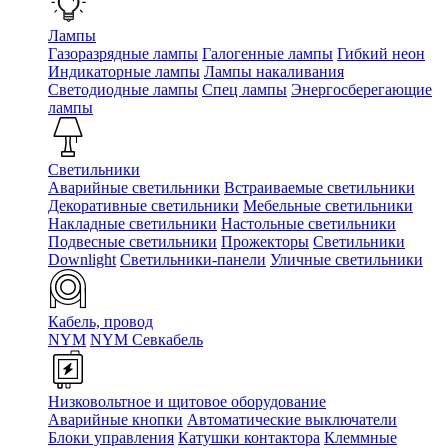
Лампы
Газоразрядные лампы
Галогенные лампы
Гибкий неон
Индикаторные лампы
Лампы накаливания
Светодиодные лампы
Спец лампы
Энергосберегающие
лампы
Светильники
Аварийные светильники
Встраиваемые светильники
Декоративные светильники
Мебельные светильники
Накладные светильники
Настольные светильники
Подвесные светильники
Прожекторы
Светильники
Downlight
Светильники-панели
Уличные светильники
Кабель, провод
NYM
NYM Севкабель
Низковольтное и щитовое оборудование
Аварийные кнопки
Автоматические выключатели
Блоки управления
Катушки контактора
Клеммные