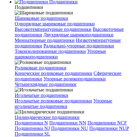
Подшипники
Подшипники
Шариковые подшипники
Однорядные шариковые подшипники
Высокотемпературные подшипники
Высокоточные
подшипники
Двухрядные шарикоподшипники
Миниатюрные подшипники
Низкотемпературные
подшипники
Радиально-упорные подшипники
Токоизолированные подшипники
Упорные
шарикоподшипники
Роликовые подшипники
Конические роликовые подшипники
Сферические
подшипники
Упорные роликоподшипники
Четырехрядные подшипники
Игольчатые подшипники
Игольчатые роликовые подшипники
Упорные
игольчатые подшипники
Цилиндрические подшипники
Подшипники N
Подшипники NN
Подшипники NCF
Подшипники NJ
Подшипники NU
Подшипники NUP
Подшипники SL