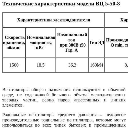
Технические характеристики модели ВЦ 5-50-8
Характеристики электродвигателя
Хар
Номинальный
Скорость
Номинальная
ток
Производи
вращения,
мощность,
Тип ЭД
при 380В (50
Q min, т
об/мин
кВт
Гц), А
1500
18,5
36,3
160М4
8
Вентиляторы общего назначения используются в обычной
среде, не содержащей большого объема мелкодисперсных
твердых частиц, равно паров агрессивных и липких
элементов.
Радиальные вентиляторы среднего давления – недорогие
производительные радиальные вентиляторы, которые могут
использоваться во всех типах бытовых и промышленных