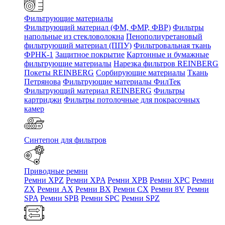
Фильтрующие материалы
Фильтрующий материал (ФМ, ФМР, ФВР)
Фильтры
напольные из стекловолокна
Пенополиуретановый
фильтрующий материал (ППУ)
Фильтровальная ткань
ФРНК-1
Защитное покрытие
Картонные и бумажные
фильтрующие материалы
Нарезка фильтров REINBERG
Покеты REINBERG
Сорбирующие материалы
Ткань
Петрянова
Фильтрующие материалы ФилТек
Фильтрующий материал REINBERG
Фильтры
картриджи
Фильтры потолочные для покрасочных
камер
Синтепон для фильтров
Приводные ремни
Ремни XPZ
Ремни XPA
Ремни XPB
Ремни XPC
Ремни
ZX
Ремни AX
Ремни BX
Ремни CX
Ремни 8V
Ремни
SPA
Ремни SPB
Ремни SPC
Ремни SPZ