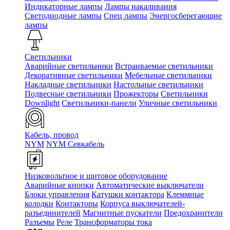
Индикаторные лампы
Лампы накаливания
Светодиодные лампы
Спец лампы
Энергосберегающие
лампы
Светильники
Аварийные светильники
Встраиваемые светильники
Декоративные светильники
Мебельные светильники
Накладные светильники
Настольные светильники
Подвесные светильники
Прожекторы
Светильники
Downlight
Светильники-панели
Уличные светильники
Кабель, провод
NYM
NYM Севкабель
Низковольтное и щитовое оборудование
Аварийные кнопки
Автоматические выключатели
Блоки управления
Катушки контактора
Клеммные
колодки
Контакторы
Корпуса выключателей-
разъединителей
Магнитные пускатели
Предохранители
Разъемы
Реле
Трансформаторы тока