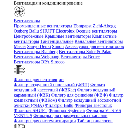
Вентиляция и кондиционирование
Вентиляторы
Промышленные вентиляторы
Ebmpapst
Ziehl-Abegg
Ostberg
Ballu
SHUFT
Electrolux
Осевые вентиляторы
Центробежные
Крышные вентиляторы
Компактные
вентиляторы
Тангенциальные
Канальные вентиляторы
Master
Sanyo Denki
Sunon
Аксессуары для вентиляторов
Вентиляторы Blauberg
Вентиляторы Soler & Palau
Вентиляторы Weiguang
Вентиляторы Вентс
Вентиляторы ЭРА
Sirocco
Фильтры для вентиляции
Фильтр воздушный панельный (ФВП)
Фильтр
воздушный кассетный (ФВКас)
Фильтр воздушный
карманный (ФВК)
Фильтр для фанкойла (ФВФ)
Фильтр
компактный (ФВКом)
Фильтр воздушный абсолютной
очистки (ФВА)
Фильтры Ballu
Фильтры Electrolux
Фильтры SHUFT
Фильтры Systemair
Фильтры VTS VS
VENTUS
Фильтры для прямоугольных каналов
Фильтры для систем аспирации
Таблица аналогов