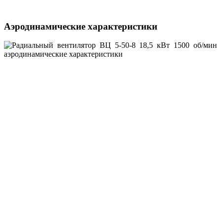
Аэродинамические характеристики
Акустические характеристики
Значение Lpi в октавных полосах f, Гц
Частота
Lpa,
вращения,
63
125
250
500
1000
2000
4000
8000
дБА
об/мин
1500
90
93
101
100
97
96
91
85
103
Вес, кг
485
Частота вращения, оборотов/мин
1500