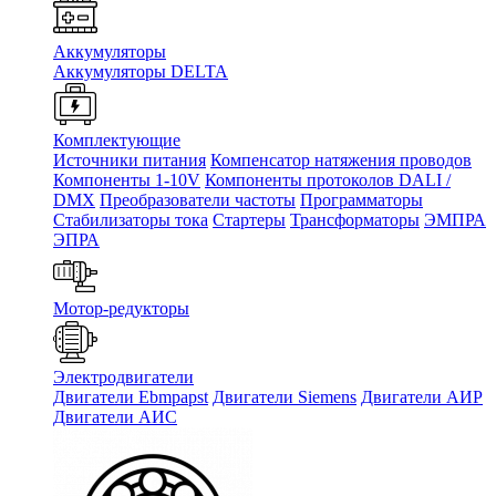
Аккумуляторы
Аккумуляторы DELTA
Комплектующие
Источники питания
Компенсатор натяжения проводов
Компоненты 1-10V
Компоненты протоколов DALI /
DMX
Преобразователи частоты
Программаторы
Стабилизаторы тока
Стартеры
Трансформаторы
ЭМПРА
ЭПРА
Мотор-редукторы
Электродвигатели
Двигатели Ebmpapst
Двигатели Siemens
Двигатели АИР
Двигатели АИС