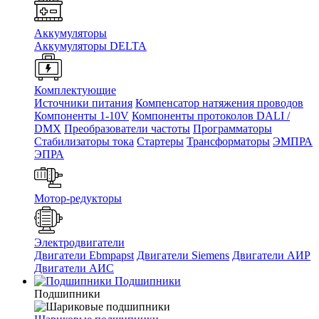
Аккумуляторы
Аккумуляторы DELTA
Комплектующие
Источники питания
Компенсатор натяжения проводов
Компоненты 1-10V
Компоненты протоколов DALI /
DMX
Преобразователи частоты
Программаторы
Стабилизаторы тока
Стартеры
Трансформаторы
ЭМПРА
ЭПРА
Мотор-редукторы
Электродвигатели
Двигатели Ebmpapst
Двигатели Siemens
Двигатели АИР
Двигатели АИС
Подшипники
Подшипники