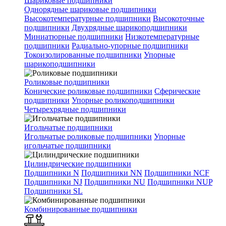
Шариковые подшипники
Однорядные шариковые подшипники
Высокотемпературные подшипники
Высокоточные
подшипники
Двухрядные шарикоподшипники
Миниатюрные подшипники
Низкотемпературные
подшипники
Радиально-упорные подшипники
Токоизолированные подшипники
Упорные
шарикоподшипники
Роликовые подшипники
Конические роликовые подшипники
Сферические
подшипники
Упорные роликоподшипники
Четырехрядные подшипники
Игольчатые подшипники
Игольчатые роликовые подшипники
Упорные
игольчатые подшипники
Цилиндрические подшипники
Подшипники N
Подшипники NN
Подшипники NCF
Подшипники NJ
Подшипники NU
Подшипники NUP
Подшипники SL
Комбинированные подшипники