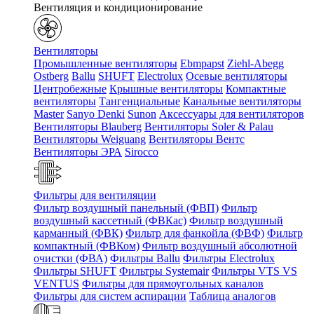
Вентиляция и кондиционирование
Вентиляторы
Промышленные вентиляторы
Ebmpapst
Ziehl-Abegg
Ostberg
Ballu
SHUFT
Electrolux
Осевые вентиляторы
Центробежные
Крышные вентиляторы
Компактные
вентиляторы
Тангенциальные
Канальные вентиляторы
Master
Sanyo Denki
Sunon
Аксессуары для вентиляторов
Вентиляторы Blauberg
Вентиляторы Soler & Palau
Вентиляторы Weiguang
Вентиляторы Вентс
Вентиляторы ЭРА
Sirocco
Фильтры для вентиляции
Фильтр воздушный панельный (ФВП)
Фильтр
воздушный кассетный (ФВКас)
Фильтр воздушный
карманный (ФВК)
Фильтр для фанкойла (ФВФ)
Фильтр
компактный (ФВКом)
Фильтр воздушный абсолютной
очистки (ФВА)
Фильтры Ballu
Фильтры Electrolux
Фильтры SHUFT
Фильтры Systemair
Фильтры VTS VS
VENTUS
Фильтры для прямоугольных каналов
Фильтры для систем аспирации
Таблица аналогов