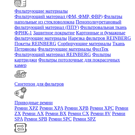
Фильтрующие материалы
Фильтрующий материал (ФМ, ФМР, ФВР)
Фильтры
напольные из стекловолокна
Пенополиуретановый
фильтрующий материал (ППУ)
Фильтровальная ткань
ФРНК-1
Защитное покрытие
Картонные и бумажные
фильтрующие материалы
Нарезка фильтров REINBERG
Покеты REINBERG
Сорбирующие материалы
Ткань
Петрянова
Фильтрующие материалы ФилТек
Фильтрующий материал REINBERG
Фильтры
картриджи
Фильтры потолочные для покрасочных
камер
Синтепон для фильтров
Приводные ремни
Ремни XPZ
Ремни XPA
Ремни XPB
Ремни XPC
Ремни
ZX
Ремни AX
Ремни BX
Ремни CX
Ремни 8V
Ремни
SPA
Ремни SPB
Ремни SPC
Ремни SPZ