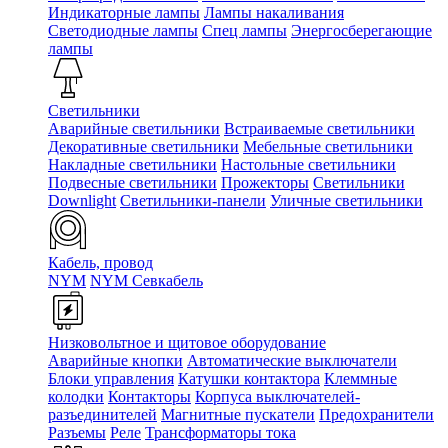
Индикаторные лампы
Лампы накаливания
Светодиодные лампы
Спец лампы
Энергосберегающие
лампы
Светильники
Аварийные светильники
Встраиваемые светильники
Декоративные светильники
Мебельные светильники
Накладные светильники
Настольные светильники
Подвесные светильники
Прожекторы
Светильники
Downlight
Светильники-панели
Уличные светильники
Кабель, провод
NYM
NYM Севкабель
Низковольтное и щитовое оборудование
Аварийные кнопки
Автоматические выключатели
Блоки управления
Катушки контактора
Клеммные
колодки
Контакторы
Корпуса выключателей-
разъединителей
Магнитные пускатели
Предохранители
Разъемы
Реле
Трансформаторы тока