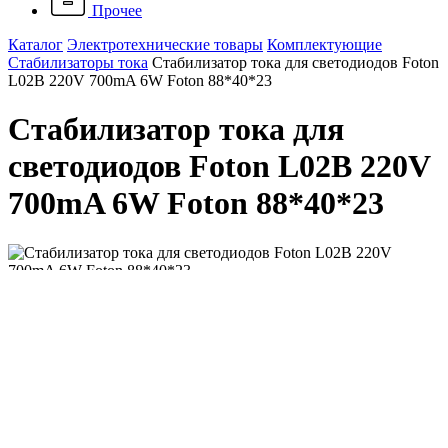
Прочее
Каталог
Электротехнические товары
Комплектующие
Стабилизаторы тока
Стабилизатор тока для светодиодов Foton
L02B 220V 700mA 6W Foton 88*40*23
Стабилизатор тока для
светодиодов Foton L02B 220V
700mA 6W Foton 88*40*23
Артикул: 656003
Наличие: много
676 ₽
/ шт.
До конца акции осталось:
00
дн.
00
час.
00
мин.
Напряжение, B
126