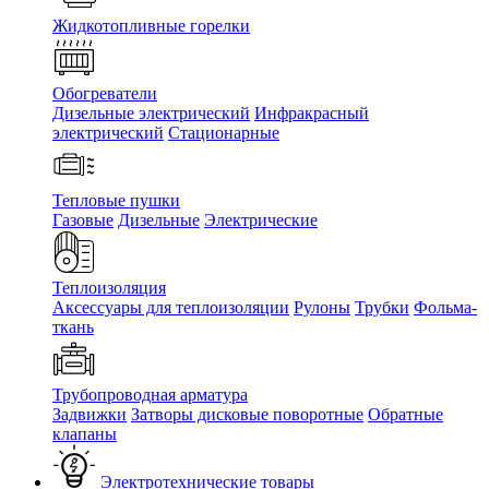
Жидкотопливные горелки
Обогреватели
Дизельные электрический
Инфракрасный
электрический
Стационарные
Тепловые пушки
Газовые
Дизельные
Электрические
Теплоизоляция
Аксессуары для теплоизоляции
Рулоны
Трубки
Фольма-
ткань
Трубопроводная арматура
Задвижки
Затворы дисковые поворотные
Обратные
клапаны
Электротехнические товары