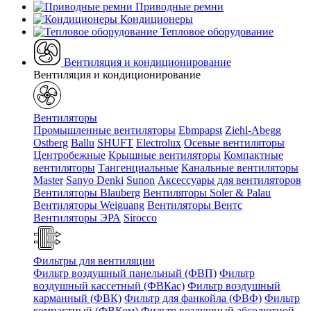
Приводные ремни
Кондиционеры
Тепловое оборудование
Вентиляция и кондиционирование
Вентиляция и кондиционирование
Вентиляторы
Промышленные вентиляторы
Ebmpapst
Ziehl-Abegg
Ostberg
Ballu
SHUFT
Electrolux
Осевые вентиляторы
Центробежные
Крышные вентиляторы
Компактные
вентиляторы
Тангенциальные
Канальные вентиляторы
Master
Sanyo Denki
Sunon
Аксессуары для вентиляторов
Вентиляторы Blauberg
Вентиляторы Soler & Palau
Вентиляторы Weiguang
Вентиляторы Вентс
Вентиляторы ЭРА
Sirocco
Фильтры для вентиляции
Фильтр воздушный панельный (ФВП)
Фильтр
воздушный кассетный (ФВКас)
Фильтр воздушный
карманный (ФВК)
Фильтр для фанкойла (ФВФ)
Фильтр
компактный (ФВКом)
Фильтр воздушный абсолютной