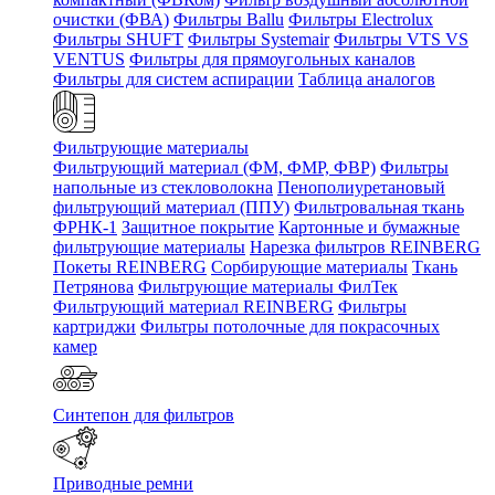
очистки (ФВА)
Фильтры Ballu
Фильтры Electrolux
Фильтры SHUFT
Фильтры Systemair
Фильтры VTS VS
VENTUS
Фильтры для прямоугольных каналов
Фильтры для систем аспирации
Таблица аналогов
Фильтрующие материалы
Фильтрующий материал (ФМ, ФМР, ФВР)
Фильтры
напольные из стекловолокна
Пенополиуретановый
фильтрующий материал (ППУ)
Фильтровальная ткань
ФРНК-1
Защитное покрытие
Картонные и бумажные
фильтрующие материалы
Нарезка фильтров REINBERG
Покеты REINBERG
Сорбирующие материалы
Ткань
Петрянова
Фильтрующие материалы ФилТек
Фильтрующий материал REINBERG
Фильтры
картриджи
Фильтры потолочные для покрасочных
камер
Синтепон для фильтров
Приводные ремни