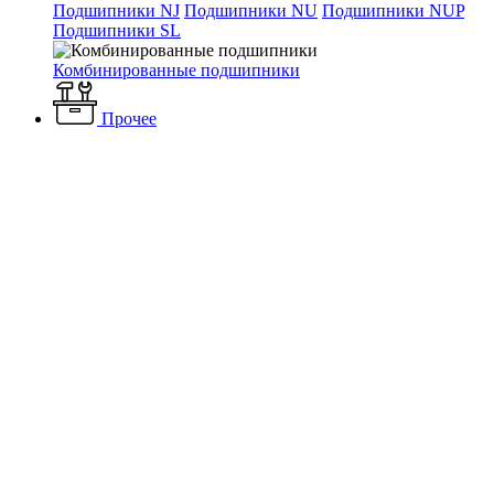
Подшипники NJ
Подшипники NU
Подшипники NUP
Подшипники SL
Комбинированные подшипники
Прочее
Каталог
Электротехнические товары
Комплектующие
Стабилизаторы тока
Стабилизатор тока для светодиодов Foton
L32B 220V 700mA 15W Foton 125*35*20
Стабилизатор тока для
светодиодов Foton L32B 220V
700mA 15W Foton 125*35*20
Артикул: 656006
Наличие: много
729 ₽
/ шт.