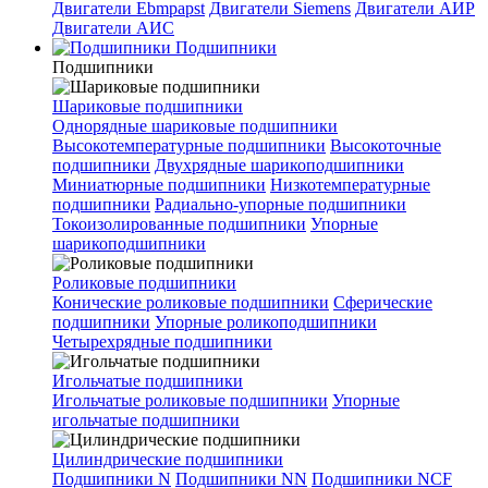
Двигатели Ebmpapst
Двигатели Siemens
Двигатели АИР
Двигатели АИС
Подшипники
Подшипники
Шариковые подшипники
Однорядные шариковые подшипники
Высокотемпературные подшипники
Высокоточные
подшипники
Двухрядные шарикоподшипники
Миниатюрные подшипники
Низкотемпературные
подшипники
Радиально-упорные подшипники
Токоизолированные подшипники
Упорные
шарикоподшипники
Роликовые подшипники
Конические роликовые подшипники
Сферические
подшипники
Упорные роликоподшипники
Четырехрядные подшипники
Игольчатые подшипники
Игольчатые роликовые подшипники
Упорные
игольчатые подшипники
Цилиндрические подшипники
Подшипники N
Подшипники NN
Подшипники NCF