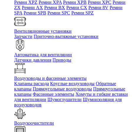
Ремни XPZ
Ремни XPA
Ремни XPB
Ремни XPC
Ремни
ZX
Ремни AX
Ремни BX
Ремни CX
Ремни 8V
Ремни
SPA
Ремни SPB
Ремни SPC
Ремни SPZ
Вентиляционные установки
Запчасти
Приточно-вытяжные установки
Автоматика для вентиляции
Датчики давления
Приводы
Воздуховоды и фасонные элементы
Клапаны расхода
Круглые воздуховоды
Обратные
клапаны
Прямоугольные воздуховоды
Прямоугольные
клапаны
Фасонные элементы
Хомуты и гибкие вставки
для вентиляции
Шумоглушители
Шумоизоляция для
воздуховодов
Воздухоочистители