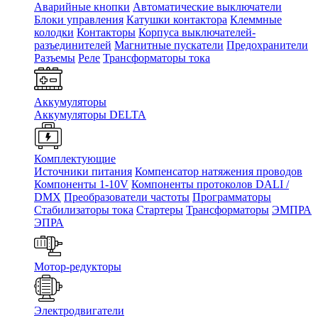
Аварийные кнопки
Автоматические выключатели
Блоки управления
Катушки контактора
Клеммные
колодки
Контакторы
Корпуса выключателей-
разъединителей
Магнитные пускатели
Предохранители
Разъемы
Реле
Трансформаторы тока
Аккумуляторы
Аккумуляторы DELTA
Комплектующие
Источники питания
Компенсатор натяжения проводов
Компоненты 1-10V
Компоненты протоколов DALI /
DMX
Преобразователи частоты
Программаторы
Стабилизаторы тока
Стартеры
Трансформаторы
ЭМПРА
ЭПРА
Мотор-редукторы
Электродвигатели