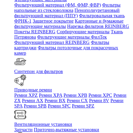
Фильтрующий материал (ФМ, ФМР, ФВР)
Фильтры
напольные из стекловолокна
Пенополиуретановый
фильтрующий материал (ППУ)
Фильтровальная ткань
ФРНК-1
Защитное покрытие
Картонные и бумажные
фильтрующие материалы
Нарезка фильтров REINBERG
Покеты REINBERG
Сорбирующие материалы
Ткань
Петрянова
Фильтрующие материалы ФилТек
Фильтрующий материал REINBERG
Фильтры
картриджи
Фильтры потолочные для покрасочных
камер
Синтепон для фильтров
Приводные ремни
Ремни XPZ
Ремни XPA
Ремни XPB
Ремни XPC
Ремни
ZX
Ремни AX
Ремни BX
Ремни CX
Ремни 8V
Ремни
SPA
Ремни SPB
Ремни SPC
Ремни SPZ
Вентиляционные установки
Запчасти
Приточно-вытяжные установки