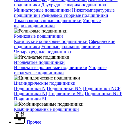
подшипники
Двухрядные шарикоподшипники
Миниатюрные подшипники
Низкотемпературные
подшипники
Радиально-упорные подшипники
Токоизолированные подшипники
Упорные
шарикоподшипники
Роликовые подшипники
Конические роликовые подшипники
Сферические
подшипники
Упорные роликоподшипники
Четырехрядные подшипники
Игольчатые подшипники
Игольчатые роликовые подшипники
Упорные
игольчатые подшипники
Цилиндрические подшипники
Подшипники N
Подшипники NN
Подшипники NCF
Подшипники NJ
Подшипники NU
Подшипники NUP
Подшипники SL
Комбинированные подшипники
Прочее