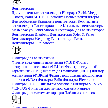
Вентиляторы
Промышленные вентиляторы
Ebmpapst
Ziehl-Abegg
Ostberg
Ballu
SHUFT
Electrolux
Осевые вентиляторы
Центробежные
Крышные вентиляторы
Компактные
вентиляторы
Тангенциальные
Канальные вентиляторы
Master
Sanyo Denki
Sunon
Аксессуары для вентиляторов
Вентиляторы Blauberg
Вентиляторы Soler & Palau
Вентиляторы Weiguang
Вентиляторы Вентс
Вентиляторы ЭРА
Sirocco
Фильтры для вентиляции
Фильтр воздушный панельный (ФВП)
Фильтр
воздушный кассетный (ФВКас)
Фильтр воздушный
карманный (ФВК)
Фильтр для фанкойла (ФВФ)
Фильтр
компактный (ФВКом)
Фильтр воздушный абсолютной
очистки (ФВА)
Фильтры Ballu
Фильтры Electrolux
Фильтры SHUFT
Фильтры Systemair
Фильтры VTS VS
VENTUS
Фильтры для прямоугольных каналов
Фильтры для систем аспирации
Таблица аналогов
Фильтрующие материалы