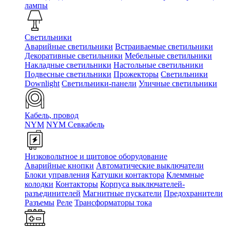
лампы
Светильники
Аварийные светильники
Встраиваемые светильники
Декоративные светильники
Мебельные светильники
Накладные светильники
Настольные светильники
Подвесные светильники
Прожекторы
Светильники
Downlight
Светильники-панели
Уличные светильники
Кабель, провод
NYM
NYM Севкабель
Низковольтное и щитовое оборудование
Аварийные кнопки
Автоматические выключатели
Блоки управления
Катушки контактора
Клеммные
колодки
Контакторы
Корпуса выключателей-
разъединителей
Магнитные пускатели
Предохранители
Разъемы
Реле
Трансформаторы тока