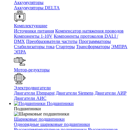
Аккумуляторы
Аккумуляторы DELTA
Комплектующие
Источники питания
Компенсатор натяжения проводов
Компоненты 1-10V
Компоненты протоколов DALI /
DMX
Преобразователи частоты
Программаторы
Стабилизаторы тока
Стартеры
Трансформаторы
ЭМПРА
ЭПРА
Мотор-редукторы
Электродвигатели
Двигатели Ebmpapst
Двигатели Siemens
Двигатели АИР
Двигатели АИС
Подшипники
Подшипники
Шариковые подшипники
Однорядные шариковые подшипники
Высокотемпературные подшипники
Высокоточные