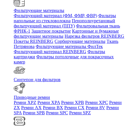
Фильтрующие материалы
Фильтрующий материал (ФМ, ФМР, ФВР)
Фильтры
напольные из стекловолокна
Пенополиуретановый
фильтрующий материал (ППУ)
Фильтровальная ткань
ФРНК-1
Защитное покрытие
Картонные и бумажные
фильтрующие материалы
Нарезка фильтров REINBERG
Покеты REINBERG
Сорбирующие материалы
Ткань
Петрянова
Фильтрующие материалы ФилТек
Фильтрующий материал REINBERG
Фильтры
картриджи
Фильтры потолочные для покрасочных
камер
Синтепон для фильтров
Приводные ремни
Ремни XPZ
Ремни XPA
Ремни XPB
Ремни XPC
Ремни
ZX
Ремни AX
Ремни BX
Ремни CX
Ремни 8V
Ремни
SPA
Ремни SPB
Ремни SPC
Ремни SPZ