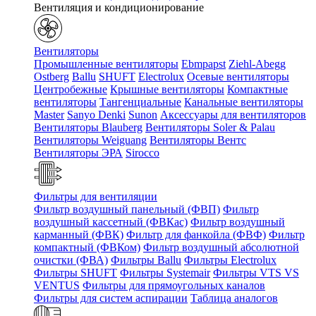
Вентиляция и кондиционирование
Вентиляторы
Промышленные вентиляторы
Ebmpapst
Ziehl-Abegg
Ostberg
Ballu
SHUFT
Electrolux
Осевые вентиляторы
Центробежные
Крышные вентиляторы
Компактные
вентиляторы
Тангенциальные
Канальные вентиляторы
Master
Sanyo Denki
Sunon
Аксессуары для вентиляторов
Вентиляторы Blauberg
Вентиляторы Soler & Palau
Вентиляторы Weiguang
Вентиляторы Вентс
Вентиляторы ЭРА
Sirocco
Фильтры для вентиляции
Фильтр воздушный панельный (ФВП)
Фильтр
воздушный кассетный (ФВКас)
Фильтр воздушный
карманный (ФВК)
Фильтр для фанкойла (ФВФ)
Фильтр
компактный (ФВКом)
Фильтр воздушный абсолютной
очистки (ФВА)
Фильтры Ballu
Фильтры Electrolux
Фильтры SHUFT
Фильтры Systemair
Фильтры VTS VS
VENTUS
Фильтры для прямоугольных каналов
Фильтры для систем аспирации
Таблица аналогов