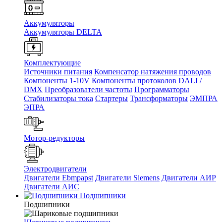
Аккумуляторы
Аккумуляторы DELTA
Комплектующие
Источники питания
Компенсатор натяжения проводов
Компоненты 1-10V
Компоненты протоколов DALI /
DMX
Преобразователи частоты
Программаторы
Стабилизаторы тока
Стартеры
Трансформаторы
ЭМПРА
ЭПРА
Мотор-редукторы
Электродвигатели
Двигатели Ebmpapst
Двигатели Siemens
Двигатели АИР
Двигатели АИС
Подшипники
Подшипники