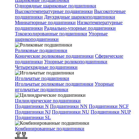
Шариковые подшипники
Однорядные шариковые подшипники
Высокотемпературные подшипники
Высокоточные
подшипники
Двухрядные шарикоподшипники
Миниатюрные подшипники
Низкотемпературные
подшипники
Радиально-упорные подшипники
Токоизолированные подшипники
Упорные
шарикоподшипники
Роликовые подшипники
Конические роликовые подшипники
Сферические
подшипники
Упорные роликоподшипники
Четырехрядные подшипники
Игольчатые подшипники
Игольчатые роликовые подшипники
Упорные
игольчатые подшипники
Цилиндрические подшипники
Подшипники N
Подшипники NN
Подшипники NCF
Подшипники NJ
Подшипники NU
Подшипники NUP
Подшипники SL
Комбинированные подшипники