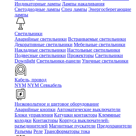
Индикаторные лампы
Лампы накаливания
Светодиодные лампы
Спец лампы
Энергосберегающие
лампы
Светильники
Аварийные светильники
Встраиваемые светильники
Декоративные светильники
Мебельные светильники
Накладные светильники
Настольные светильники
Подвесные светильники
Прожекторы
Светильники
Downlight
Светильники-панели
Уличные светильники
Кабель, провод
NYM
NYM Севкабель
Низковольтное и щитовое оборудование
Аварийные кнопки
Автоматические выключатели
Блоки управления
Катушки контактора
Клеммные
колодки
Контакторы
Корпуса выключателей-
разъединителей
Магнитные пускатели
Предохранители
Разъемы
Реле
Трансформаторы тока