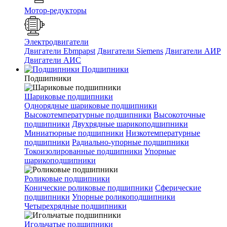
Мотор-редукторы
Электродвигатели
Двигатели Ebmpapst
Двигатели Siemens
Двигатели АИР
Двигатели АИС
Подшипники
Подшипники
Шариковые подшипники
Однорядные шариковые подшипники
Высокотемпературные подшипники
Высокоточные
подшипники
Двухрядные шарикоподшипники
Миниатюрные подшипники
Низкотемпературные
подшипники
Радиально-упорные подшипники
Токоизолированные подшипники
Упорные
шарикоподшипники
Роликовые подшипники
Конические роликовые подшипники
Сферические
подшипники
Упорные роликоподшипники
Четырехрядные подшипники
Игольчатые подшипники