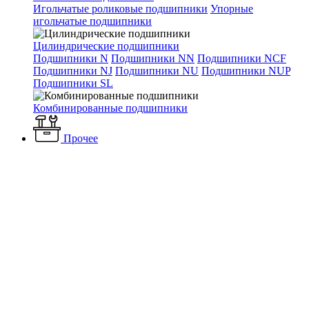
Игольчатые роликовые подшипники
Упорные
игольчатые подшипники
Цилиндрические подшипники
Подшипники N
Подшипники NN
Подшипники NCF
Подшипники NJ
Подшипники NU
Подшипники NUP
Подшипники SL
Комбинированные подшипники
Прочее
Каталог
Отопление и водоснабжение
Теплоизоляция
Трубки
теплоизоляционные
Трубки теплоизоляционные
Теплоизоляция для труб K-Flex ST/SK 76/13-2м самоклеящаяся
черная
Теплоизоляция для труб K-
Flex ST/SK 76/13-2м
самоклеящаяся черная