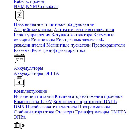
Кабель, провод
NYM
NYM Севкабель
Низковольтное и щитовое оборудование
Аварийные кнопки
Автоматические выключатели
Блоки управления
Катушки контактора
Клеммные
колодки
Контакторы
Корпуса выключателей-
разъединителей
Магнитные пускатели
Предохранители
Разъемы
Реле
Трансформаторы тока
Аккумуляторы
Аккумуляторы DELTA
Комплектующие
Источники питания
Компенсатор натяжения проводов
Компоненты 1-10V
Компоненты протоколов DALI /
DMX
Преобразователи частоты
Программаторы
Стабилизаторы тока
Стартеры
Трансформаторы
ЭМПРА
ЭПРА