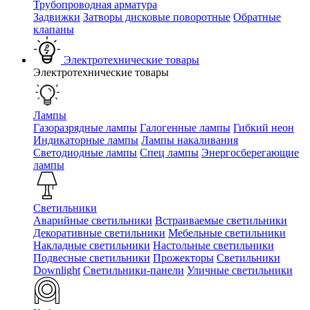
Трубопроводная арматура
Задвижки
Затворы дисковые поворотные
Обратные
клапаны
Электротехнические товары
Электротехнические товары
Лампы
Газоразрядные лампы
Галогенные лампы
Гибкий неон
Индикаторные лампы
Лампы накаливания
Светодиодные лампы
Спец лампы
Энергосберегающие
лампы
Светильники
Аварийные светильники
Встраиваемые светильники
Декоративные светильники
Мебельные светильники
Накладные светильники
Настольные светильники
Подвесные светильники
Прожекторы
Светильники
Downlight
Светильники-панели
Уличные светильники