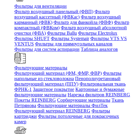
Фильтры для вентиляции
Фильтр воздушный панельный (ФВП)
Фильтр
воздушный кассетный (ФВКас)
Фильтр воздушный
карманный (ФВК)
Фильтр для фанкойла (ФВФ)
Фильтр
компактный (ФВКом)
Фильтр воздушный абсолютной
очистки (ФВА)
Фильтры Ballu
Фильтры Electrolux
Фильтры SHUFT
Фильтры Systemair
Фильтры VTS VS
VENTUS
Фильтры для прямоугольных каналов
Фильтры для систем аспирации
Таблица аналогов
Фильтрующие материалы
Фильтрующий материал (ФМ, ФМР, ФВР)
Фильтры
напольные из стекловолокна
Пенополиуретановый
фильтрующий материал (ППУ)
Фильтровальная ткань
ФРНК-1
Защитное покрытие
Картонные и бумажные
фильтрующие материалы
Нарезка фильтров REINBERG
Покеты REINBERG
Сорбирующие материалы
Ткань
Петрянова
Фильтрующие материалы ФилТек
Фильтрующий материал REINBERG
Фильтры
картриджи
Фильтры потолочные для покрасочных
камер