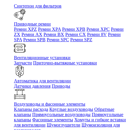
Синтепон для фильтров
Приводные ремни
Ремни XPZ
Ремни XPA
Ремни XPB
Ремни XPC
Ремни
ZX
Ремни AX
Ремни BX
Ремни CX
Ремни 8V
Ремни
SPA
Ремни SPB
Ремни SPC
Ремни SPZ
Вентиляционные установки
Запчасти
Приточно-вытяжные установки
Автоматика для вентиляции
Датчики давления
Приводы
Воздуховоды и фасонные элементы
Клапаны расхода
Круглые воздуховоды
Обратные
клапаны
Прямоугольные воздуховоды
Прямоугольные
клапаны
Фасонные элементы
Хомуты и гибкие вставки
для вентиляции
Шумоглушители
Шумоизоляция для