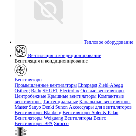
Тепловое оборудование
Вентиляция и кондиционирование
Вентиляция и кондиционирование
Вентиляторы
Промышленные вентиляторы
Ebmpapst
Ziehl-Abegg
Ostberg
Ballu
SHUFT
Electrolux
Осевые вентиляторы
Центробежные
Крышные вентиляторы
Компактные
вентиляторы
Тангенциальные
Канальные вентиляторы
Master
Sanyo Denki
Sunon
Аксессуары для вентиляторов
Вентиляторы Blauberg
Вентиляторы Soler & Palau
Вентиляторы Weiguang
Вентиляторы Вентс
Вентиляторы ЭРА
Sirocco