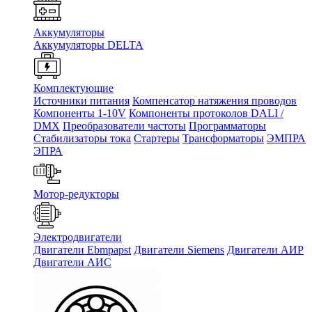
Аккумуляторы
Аккумуляторы DELTA
Комплектующие
Источники питания
Компенсатор натяжения проводов
Компоненты 1-10V
Компоненты протоколов DALI /
DMX
Преобразователи частоты
Программаторы
Стабилизаторы тока
Стартеры
Трансформаторы
ЭМПРА
ЭПРА
Мотор-редукторы
Электродвигатели
Двигатели Ebmpapst
Двигатели Siemens
Двигатели АИР
Двигатели АИС