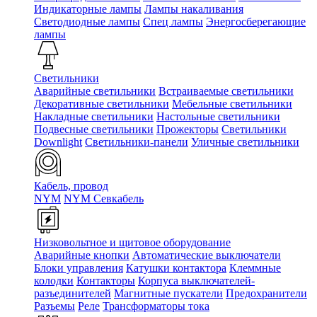
Индикаторные лампы
Лампы накаливания
Светодиодные лампы
Спец лампы
Энергосберегающие
лампы
Светильники
Аварийные светильники
Встраиваемые светильники
Декоративные светильники
Мебельные светильники
Накладные светильники
Настольные светильники
Подвесные светильники
Прожекторы
Светильники
Downlight
Светильники-панели
Уличные светильники
Кабель, провод
NYM
NYM Севкабель
Низковольтное и щитовое оборудование
Аварийные кнопки
Автоматические выключатели
Блоки управления
Катушки контактора
Клеммные
колодки
Контакторы
Корпуса выключателей-
разъединителей
Магнитные пускатели
Предохранители
Разъемы
Реле
Трансформаторы тока