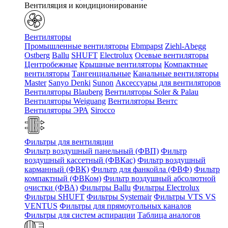
Вентиляция и кондиционирование
Вентиляторы
Промышленные вентиляторы
Ebmpapst
Ziehl-Abegg
Ostberg
Ballu
SHUFT
Electrolux
Осевые вентиляторы
Центробежные
Крышные вентиляторы
Компактные
вентиляторы
Тангенциальные
Канальные вентиляторы
Master
Sanyo Denki
Sunon
Аксессуары для вентиляторов
Вентиляторы Blauberg
Вентиляторы Soler & Palau
Вентиляторы Weiguang
Вентиляторы Вентс
Вентиляторы ЭРА
Sirocco
Фильтры для вентиляции
Фильтр воздушный панельный (ФВП)
Фильтр
воздушный кассетный (ФВКас)
Фильтр воздушный
карманный (ФВК)
Фильтр для фанкойла (ФВФ)
Фильтр
компактный (ФВКом)
Фильтр воздушный абсолютной
очистки (ФВА)
Фильтры Ballu
Фильтры Electrolux
Фильтры SHUFT
Фильтры Systemair
Фильтры VTS VS
VENTUS
Фильтры для прямоугольных каналов
Фильтры для систем аспирации
Таблица аналогов