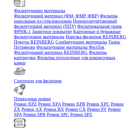
Фильтрующие материалы
Фильтрующий материал (ФМ, ФМР, ФВР)
Фильтры
напольные из стекловолокна
Пенополиуретановый
фильтрующий материал (ППУ)
Фильтровальная ткань
ФРНК-1
Защитное покрытие
Картонные и бумажные
фильтрующие материалы
Нарезка фильтров REINBERG
Покеты REINBERG
Сорбирующие материалы
Ткань
Петрянова
Фильтрующие материалы ФилТек
Фильтрующий материал REINBERG
Фильтры
картриджи
Фильтры потолочные для покрасочных
камер
Синтепон для фильтров
Приводные ремни
Ремни XPZ
Ремни XPA
Ремни XPB
Ремни XPC
Ремни
ZX
Ремни AX
Ремни BX
Ремни CX
Ремни 8V
Ремни
SPA
Ремни SPB
Ремни SPC
Ремни SPZ