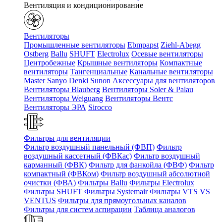
Вентиляция и кондиционирование
Вентиляторы
Промышленные вентиляторы
Ebmpapst
Ziehl-Abegg
Ostberg
Ballu
SHUFT
Electrolux
Осевые вентиляторы
Центробежные
Крышные вентиляторы
Компактные
вентиляторы
Тангенциальные
Канальные вентиляторы
Master
Sanyo Denki
Sunon
Аксессуары для вентиляторов
Вентиляторы Blauberg
Вентиляторы Soler & Palau
Вентиляторы Weiguang
Вентиляторы Вентс
Вентиляторы ЭРА
Sirocco
Фильтры для вентиляции
Фильтр воздушный панельный (ФВП)
Фильтр
воздушный кассетный (ФВКас)
Фильтр воздушный
карманный (ФВК)
Фильтр для фанкойла (ФВФ)
Фильтр
компактный (ФВКом)
Фильтр воздушный абсолютной
очистки (ФВА)
Фильтры Ballu
Фильтры Electrolux
Фильтры SHUFT
Фильтры Systemair
Фильтры VTS VS
VENTUS
Фильтры для прямоугольных каналов
Фильтры для систем аспирации
Таблица аналогов