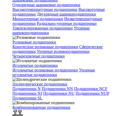
Шариковые подшипники
Однорядные шариковые подшипники
Высокотемпературные подшипники
Высокоточные
подшипники
Двухрядные шарикоподшипники
Миниатюрные подшипники
Низкотемпературные
подшипники
Радиально-упорные подшипники
Токоизолированные подшипники
Упорные
шарикоподшипники
Роликовые подшипники
Конические роликовые подшипники
Сферические
подшипники
Упорные роликоподшипники
Четырехрядные подшипники
Игольчатые подшипники
Игольчатые роликовые подшипники
Упорные
игольчатые подшипники
Цилиндрические подшипники
Подшипники N
Подшипники NN
Подшипники NCF
Подшипники NJ
Подшипники NU
Подшипники NUP
Подшипники SL
Комбинированные подшипники