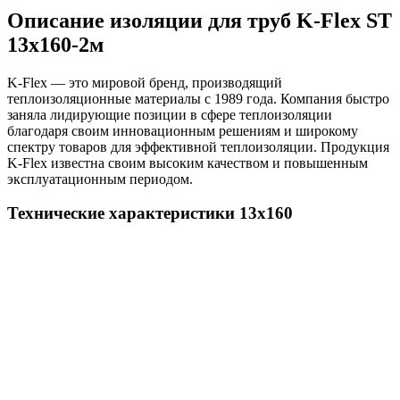
Описание изоляции для труб K-Flex ST
13х160-2м
K-Flex — это мировой бренд, производящий
теплоизоляционные материалы с 1989 года. Компания быстро
заняла лидирующие позиции в сфере теплоизоляции
благодаря своим инновационным решениям и широкому
спектру товаров для эффективной теплоизоляции. Продукция
K-Flex известна своим высоким качеством и повышенным
эксплуатационным периодом.
Технические характеристики 13х160
Показатель
Значение
Температура применения
От -200 до +110 °С
Коэффициент теплопроводности, Вт/(м•°С), при
температуре, °С
-40
0,028
-20
0,030