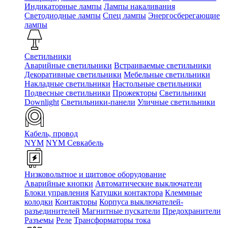
Индикаторные лампы
Лампы накаливания
Светодиодные лампы
Спец лампы
Энергосберегающие
лампы
Светильники
Аварийные светильники
Встраиваемые светильники
Декоративные светильники
Мебельные светильники
Накладные светильники
Настольные светильники
Подвесные светильники
Прожекторы
Светильники
Downlight
Светильники-панели
Уличные светильники
Кабель, провод
NYM
NYM Севкабель
Низковольтное и щитовое оборудование
Аварийные кнопки
Автоматические выключатели
Блоки управления
Катушки контактора
Клеммные
колодки
Контакторы
Корпуса выключателей-
разъединителей
Магнитные пускатели
Предохранители
Разъемы
Реле
Трансформаторы тока