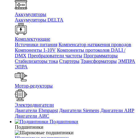
Аккумуляторы
Аккумуляторы DELTA
Комплектующие
Источники питания
Компенсатор натяжения проводов
Компоненты 1-10V
Компоненты протоколов DALI /
DMX
Преобразователи частоты
Программаторы
Стабилизаторы тока
Стартеры
Трансформаторы
ЭМПРА
ЭПРА
Мотор-редукторы
Электродвигатели
Двигатели Ebmpapst
Двигатели Siemens
Двигатели АИР
Двигатели АИС
Подшипники
Подшипники