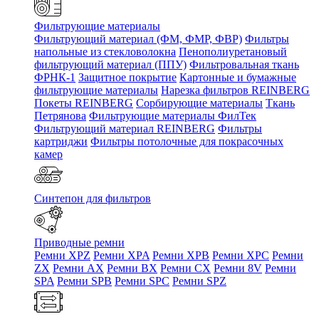
Фильтрующие материалы
Фильтрующий материал (ФМ, ФМР, ФВР)
Фильтры
напольные из стекловолокна
Пенополиуретановый
фильтрующий материал (ППУ)
Фильтровальная ткань
ФРНК-1
Защитное покрытие
Картонные и бумажные
фильтрующие материалы
Нарезка фильтров REINBERG
Покеты REINBERG
Сорбирующие материалы
Ткань
Петрянова
Фильтрующие материалы ФилТек
Фильтрующий материал REINBERG
Фильтры
картриджи
Фильтры потолочные для покрасочных
камер
Синтепон для фильтров
Приводные ремни
Ремни XPZ
Ремни XPA
Ремни XPB
Ремни XPC
Ремни
ZX
Ремни AX
Ремни BX
Ремни CX
Ремни 8V
Ремни
SPA
Ремни SPB
Ремни SPC
Ремни SPZ