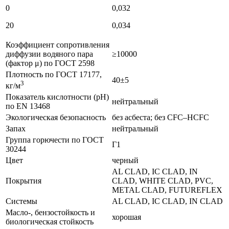
0
0,032
20
0,034
Коэффициент сопротивления
диффузии водяного пара
≥10000
(фактор μ) по ГОСТ 2598
Плотность по ГОСТ 17177,
40±5
3
кг/м
Показатель кислотности (pH)
нейтральный
по EN 13468
Экологическая безопасность
без асбеста; без CFC–HCFC
Запах
нейтральный
Группа горючести по ГОСТ
Г1
30244
Цвет
черный
AL CLAD, IC CLAD, IN
Покрытия
CLAD, WHITE CLAD, PVC,
METAL CLAD, FUTUREFLEX
Системы
AL CLAD, IC CLAD, IN CLAD
Масло-, бензостойкость и
хорошая
биологическая стойкость