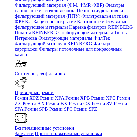
Фильтрующий материал (ФМ, ФМР, ФВР)
Фильтры
напольные из стекловолокна
Пенополиуретановый
фильтрующий материал (ППУ)
Фильтровальная ткань
ФРНК-1
Защитное покрытие
Картонные и бумажные
фильтрующие материалы
Нарезка фильтров REINBERG
Покеты REINBERG
Сорбирующие материалы
Ткань
Петрянова
Фильтрующие материалы ФилТек
Фильтрующий материал REINBERG
Фильтры
картриджи
Фильтры потолочные для покрасочных
камер
Синтепон для фильтров
Приводные ремни
Ремни XPZ
Ремни XPA
Ремни XPB
Ремни XPC
Ремни
ZX
Ремни AX
Ремни BX
Ремни CX
Ремни 8V
Ремни
SPA
Ремни SPB
Ремни SPC
Ремни SPZ
Вентиляционные установки
Запчасти
Приточно-вытяжные установки