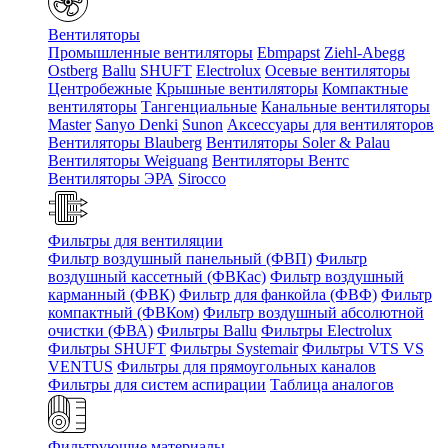
Вентиляторы
Промышленные вентиляторы
Ebmpapst
Ziehl-Abegg
Ostberg
Ballu
SHUFT
Electrolux
Осевые вентиляторы
Центробежные
Крышные вентиляторы
Компактные
вентиляторы
Тангенциальные
Канальные вентиляторы
Master
Sanyo Denki
Sunon
Аксессуары для вентиляторов
Вентиляторы Blauberg
Вентиляторы Soler & Palau
Вентиляторы Weiguang
Вентиляторы Вентс
Вентиляторы ЭРА
Sirocco
Фильтры для вентиляции
Фильтр воздушный панельный (ФВП)
Фильтр
воздушный кассетный (ФВКас)
Фильтр воздушный
карманный (ФВК)
Фильтр для фанкойла (ФВФ)
Фильтр
компактный (ФВКом)
Фильтр воздушный абсолютной
очистки (ФВА)
Фильтры Ballu
Фильтры Electrolux
Фильтры SHUFT
Фильтры Systemair
Фильтры VTS VS
VENTUS
Фильтры для прямоугольных каналов
Фильтры для систем аспирации
Таблица аналогов
Фильтрующие материалы