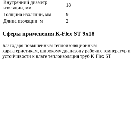
Внутренний диаметр
18
изоляции, мм
Толщина изоляции, мм
9
Длина изоляции, м
2
Сферы применения K-Flex ST 9х18
Благодаря повышенным теплоизоляционным
характеристикам, широкому диапазону рабочих температур и
устойчивости к влаге теплоизоляция труб K-Flex ST
применяется в:
системах отопления;
вентиляционных системы и кондиционировании;
водоснабжении и водоотведении;
промышленных трубопроводах;
холодильном оборудовании.
Преимущества K-Flex ST 9х18
Теплоизоляция K-Flex ST 9мм изготавливается из
вспененного каучука без вредных веществ.
Труба K-Flex ST 9 мм используется для
кондиционирования, отопления, трубопроводов