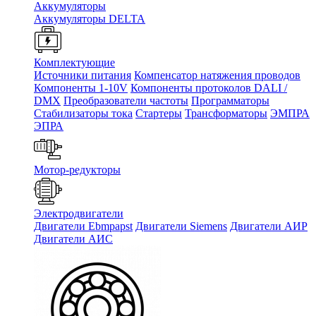
Аккумуляторы
Аккумуляторы DELTA
Комплектующие
Источники питания
Компенсатор натяжения проводов
Компоненты 1-10V
Компоненты протоколов DALI /
DMX
Преобразователи частоты
Программаторы
Стабилизаторы тока
Стартеры
Трансформаторы
ЭМПРА
ЭПРА
Мотор-редукторы
Электродвигатели
Двигатели Ebmpapst
Двигатели Siemens
Двигатели АИР
Двигатели АИС