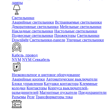
лампы
Светильники
Аварийные светильники
Встраиваемые светильники
Декоративные светильники
Мебельные светильники
Накладные светильники
Настольные светильники
Подвесные светильники
Прожекторы
Светильники
Downlight
Светильники-панели
Уличные светильники
Кабель, провод
NYM
NYM Севкабель
Низковольтное и щитовое оборудование
Аварийные кнопки
Автоматические выключатели
Блоки управления
Катушки контактора
Клеммные
колодки
Контакторы
Корпуса выключателей-
разъединителей
Магнитные пускатели
Предохранители
Разъемы
Реле
Трансформаторы тока