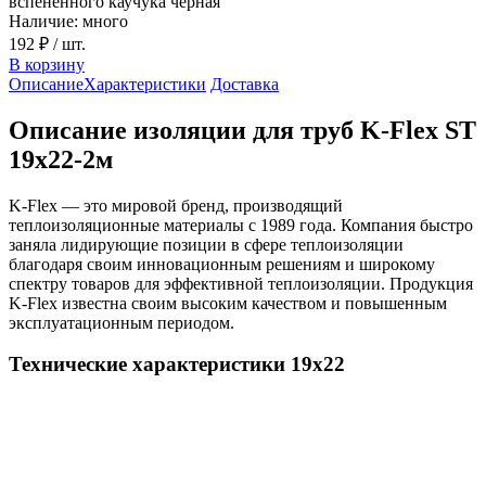
вспененного каучука черная
Наличие: много
192 ₽
/ шт.
В корзину
Описание
Характеристики
Доставка
Описание изоляции для труб K-Flex ST
19х22-2м
K-Flex — это мировой бренд, производящий
теплоизоляционные материалы с 1989 года. Компания быстро
заняла лидирующие позиции в сфере теплоизоляции
благодаря своим инновационным решениям и широкому
спектру товаров для эффективной теплоизоляции. Продукция
K-Flex известна своим высоким качеством и повышенным
эксплуатационным периодом.
Технические характеристики 19х22
Показатель
Значение
Температура применения
От -200 до +110 °С
Коэффициент теплопроводности, Вт/(м•°С), при
температуре, °С