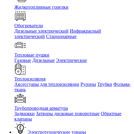
Жидкотопливные горелки
Обогреватели
Дизельные электрический
Инфракрасный
электрический
Стационарные
Тепловые пушки
Газовые
Дизельные
Электрические
Теплоизоляция
Аксессуары для теплоизоляции
Рулоны
Трубки
Фольма-
ткань
Трубопроводная арматура
Задвижки
Затворы дисковые поворотные
Обратные
клапаны
Электротехнические товары