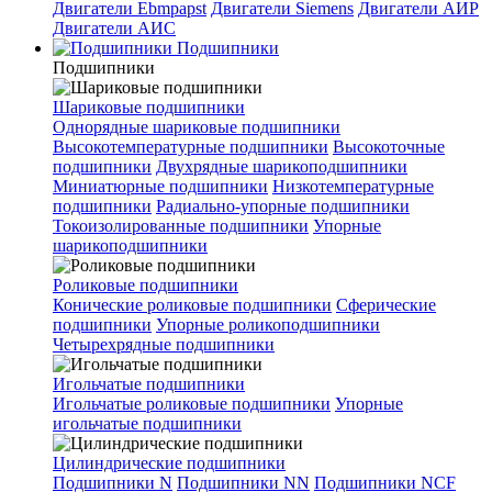
Двигатели Ebmpapst
Двигатели Siemens
Двигатели АИР
Двигатели АИС
Подшипники
Подшипники
Шариковые подшипники
Однорядные шариковые подшипники
Высокотемпературные подшипники
Высокоточные
подшипники
Двухрядные шарикоподшипники
Миниатюрные подшипники
Низкотемпературные
подшипники
Радиально-упорные подшипники
Токоизолированные подшипники
Упорные
шарикоподшипники
Роликовые подшипники
Конические роликовые подшипники
Сферические
подшипники
Упорные роликоподшипники
Четырехрядные подшипники
Игольчатые подшипники
Игольчатые роликовые подшипники
Упорные
игольчатые подшипники
Цилиндрические подшипники
Подшипники N
Подшипники NN
Подшипники NCF