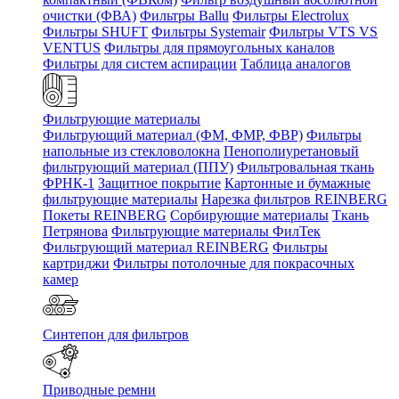
очистки (ФВА)
Фильтры Ballu
Фильтры Electrolux
Фильтры SHUFT
Фильтры Systemair
Фильтры VTS VS
VENTUS
Фильтры для прямоугольных каналов
Фильтры для систем аспирации
Таблица аналогов
Фильтрующие материалы
Фильтрующий материал (ФМ, ФМР, ФВР)
Фильтры
напольные из стекловолокна
Пенополиуретановый
фильтрующий материал (ППУ)
Фильтровальная ткань
ФРНК-1
Защитное покрытие
Картонные и бумажные
фильтрующие материалы
Нарезка фильтров REINBERG
Покеты REINBERG
Сорбирующие материалы
Ткань
Петрянова
Фильтрующие материалы ФилТек
Фильтрующий материал REINBERG
Фильтры
картриджи
Фильтры потолочные для покрасочных
камер
Синтепон для фильтров
Приводные ремни