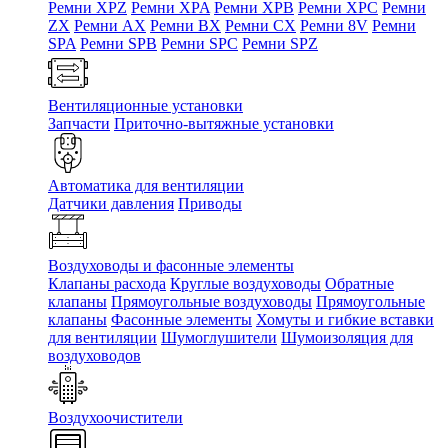
Ремни XPZ
Ремни XPA
Ремни XPB
Ремни XPC
Ремни
ZX
Ремни AX
Ремни BX
Ремни CX
Ремни 8V
Ремни
SPA
Ремни SPB
Ремни SPC
Ремни SPZ
Вентиляционные установки
Запчасти
Приточно-вытяжные установки
Автоматика для вентиляции
Датчики давления
Приводы
Воздуховоды и фасонные элементы
Клапаны расхода
Круглые воздуховоды
Обратные
клапаны
Прямоугольные воздуховоды
Прямоугольные
клапаны
Фасонные элементы
Хомуты и гибкие вставки
для вентиляции
Шумоглушители
Шумоизоляция для
воздуховодов
Воздухоочистители