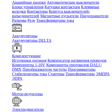
Аварийные кнопки
Автоматические выключатели
Блоки управления
Катушки контактора
Клеммные
колодки
Контакторы
Корпуса выключателей-
разъединителей
Магнитные пускатели
Предохранители
Разъемы
Реле
Трансформаторы тока
Аккумуляторы
Аккумуляторы DELTA
Комплектующие
Источники питания
Компенсатор натяжения проводов
Компоненты 1-10V
Компоненты протоколов DALI /
DMX
Преобразователи частоты
Программаторы
Стабилизаторы тока
Стартеры
Трансформаторы
ЭМПРА
ЭПРА
Мотор-редукторы
Электродвигатели