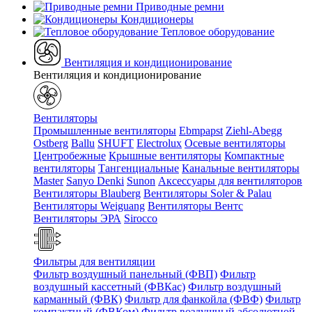
Приводные ремни
Кондиционеры
Тепловое оборудование
Вентиляция и кондиционирование
Вентиляция и кондиционирование
Вентиляторы
Промышленные вентиляторы
Ebmpapst
Ziehl-Abegg
Ostberg
Ballu
SHUFT
Electrolux
Осевые вентиляторы
Центробежные
Крышные вентиляторы
Компактные
вентиляторы
Тангенциальные
Канальные вентиляторы
Master
Sanyo Denki
Sunon
Аксессуары для вентиляторов
Вентиляторы Blauberg
Вентиляторы Soler & Palau
Вентиляторы Weiguang
Вентиляторы Вентс
Вентиляторы ЭРА
Sirocco
Фильтры для вентиляции
Фильтр воздушный панельный (ФВП)
Фильтр
воздушный кассетный (ФВКас)
Фильтр воздушный
карманный (ФВК)
Фильтр для фанкойла (ФВФ)
Фильтр
компактный (ФВКом)
Фильтр воздушный абсолютной