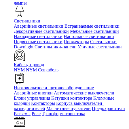
лампы
Светильники
Аварийные светильники
Встраиваемые светильники
Декоративные светильники
Мебельные светильники
Накладные светильники
Настольные светильники
Подвесные светильники
Прожекторы
Светильники
Downlight
Светильники-панели
Уличные светильники
Кабель, провод
NYM
NYM Севкабель
Низковольтное и щитовое оборудование
Аварийные кнопки
Автоматические выключатели
Блоки управления
Катушки контактора
Клеммные
колодки
Контакторы
Корпуса выключателей-
разъединителей
Магнитные пускатели
Предохранители
Разъемы
Реле
Трансформаторы тока