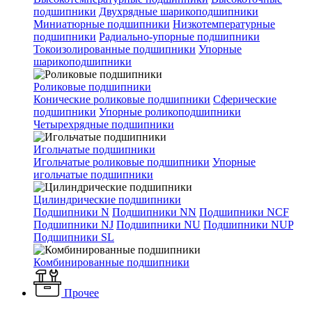
подшипники
Двухрядные шарикоподшипники
Миниатюрные подшипники
Низкотемпературные
подшипники
Радиально-упорные подшипники
Токоизолированные подшипники
Упорные
шарикоподшипники
Роликовые подшипники
Конические роликовые подшипники
Сферические
подшипники
Упорные роликоподшипники
Четырехрядные подшипники
Игольчатые подшипники
Игольчатые роликовые подшипники
Упорные
игольчатые подшипники
Цилиндрические подшипники
Подшипники N
Подшипники NN
Подшипники NCF
Подшипники NJ
Подшипники NU
Подшипники NUP
Подшипники SL
Комбинированные подшипники
Прочее