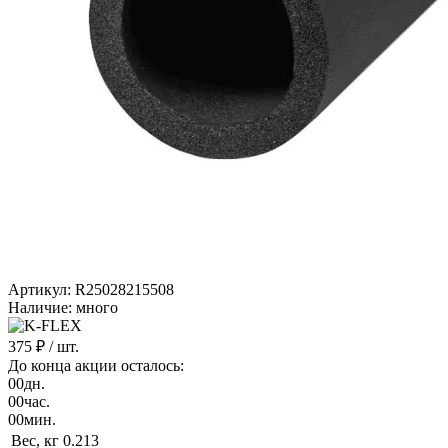
Артикул: R25028215508
Наличие: много
375 ₽
/ шт.
До конца акции осталось:
00
дн.
00
час.
00
мин.
Вес, кг
0.213