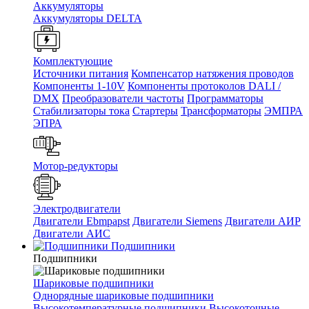
Аккумуляторы
Аккумуляторы DELTA
Комплектующие
Источники питания
Компенсатор натяжения проводов
Компоненты 1-10V
Компоненты протоколов DALI /
DMX
Преобразователи частоты
Программаторы
Стабилизаторы тока
Стартеры
Трансформаторы
ЭМПРА
ЭПРА
Мотор-редукторы
Электродвигатели
Двигатели Ebmpapst
Двигатели Siemens
Двигатели АИР
Двигатели АИС
Подшипники
Подшипники
Шариковые подшипники
Однорядные шариковые подшипники
Высокотемпературные подшипники
Высокоточные