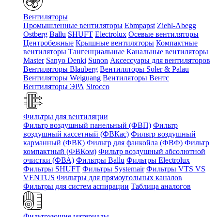
Вентиляторы
Промышленные вентиляторы
Ebmpapst
Ziehl-Abegg
Ostberg
Ballu
SHUFT
Electrolux
Осевые вентиляторы
Центробежные
Крышные вентиляторы
Компактные
вентиляторы
Тангенциальные
Канальные вентиляторы
Master
Sanyo Denki
Sunon
Аксессуары для вентиляторов
Вентиляторы Blauberg
Вентиляторы Soler & Palau
Вентиляторы Weiguang
Вентиляторы Вентс
Вентиляторы ЭРА
Sirocco
Фильтры для вентиляции
Фильтр воздушный панельный (ФВП)
Фильтр
воздушный кассетный (ФВКас)
Фильтр воздушный
карманный (ФВК)
Фильтр для фанкойла (ФВФ)
Фильтр
компактный (ФВКом)
Фильтр воздушный абсолютной
очистки (ФВА)
Фильтры Ballu
Фильтры Electrolux
Фильтры SHUFT
Фильтры Systemair
Фильтры VTS VS
VENTUS
Фильтры для прямоугольных каналов
Фильтры для систем аспирации
Таблица аналогов
Фильтрующие материалы