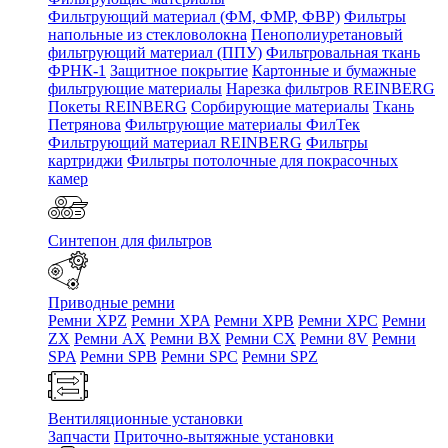
Фильтрующий материал (ФМ, ФМР, ФВР)
Фильтры
напольные из стекловолокна
Пенополиуретановый
фильтрующий материал (ППУ)
Фильтровальная ткань
ФРНК-1
Защитное покрытие
Картонные и бумажные
фильтрующие материалы
Нарезка фильтров REINBERG
Покеты REINBERG
Сорбирующие материалы
Ткань
Петрянова
Фильтрующие материалы ФилТек
Фильтрующий материал REINBERG
Фильтры
картриджи
Фильтры потолочные для покрасочных
камер
Синтепон для фильтров
Приводные ремни
Ремни XPZ
Ремни XPA
Ремни XPB
Ремни XPC
Ремни
ZX
Ремни AX
Ремни BX
Ремни CX
Ремни 8V
Ремни
SPA
Ремни SPB
Ремни SPC
Ремни SPZ
Вентиляционные установки
Запчасти
Приточно-вытяжные установки