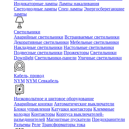
Индикаторные лампы
Лампы накаливания
Светодиодные лампы
Спец лампы
Энергосберегающие
лампы
Светильники
Аварийные светильники
Встраиваемые светильники
Декоративные светильники
Мебельные светильники
Накладные светильники
Настольные светильники
Подвесные светильники
Прожекторы
Светильники
Downlight
Светильники-панели
Уличные светильники
Кабель, провод
NYM
NYM Севкабель
Низковольтное и щитовое оборудование
Аварийные кнопки
Автоматические выключатели
Блоки управления
Катушки контактора
Клеммные
колодки
Контакторы
Корпуса выключателей-
разъединителей
Магнитные пускатели
Предохранители
Разъемы
Реле
Трансформаторы тока