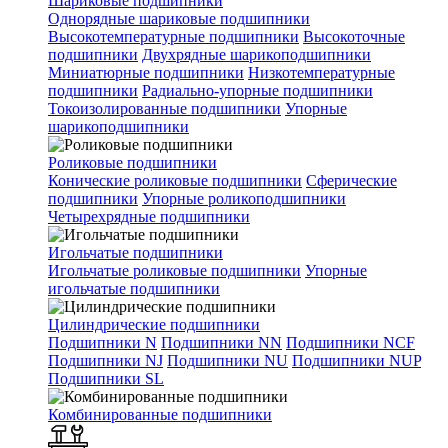
Шариковые подшипники
Однорядные шариковые подшипники
Высокотемпературные подшипники
Высокоточные
подшипники
Двухрядные шарикоподшипники
Миниатюрные подшипники
Низкотемпературные
подшипники
Радиально-упорные подшипники
Токоизолированные подшипники
Упорные
шарикоподшипники
Роликовые подшипники
Конические роликовые подшипники
Сферические
подшипники
Упорные роликоподшипники
Четырехрядные подшипники
Игольчатые подшипники
Игольчатые роликовые подшипники
Упорные
игольчатые подшипники
Цилиндрические подшипники
Подшипники N
Подшипники NN
Подшипники NCF
Подшипники NJ
Подшипники NU
Подшипники NUP
Подшипники SL
Комбинированные подшипники