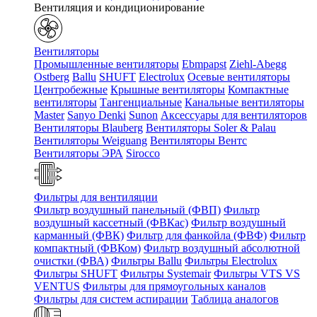
Вентиляция и кондиционирование
Вентиляторы
Промышленные вентиляторы
Ebmpapst
Ziehl-Abegg
Ostberg
Ballu
SHUFT
Electrolux
Осевые вентиляторы
Центробежные
Крышные вентиляторы
Компактные
вентиляторы
Тангенциальные
Канальные вентиляторы
Master
Sanyo Denki
Sunon
Аксессуары для вентиляторов
Вентиляторы Blauberg
Вентиляторы Soler & Palau
Вентиляторы Weiguang
Вентиляторы Вентс
Вентиляторы ЭРА
Sirocco
Фильтры для вентиляции
Фильтр воздушный панельный (ФВП)
Фильтр
воздушный кассетный (ФВКас)
Фильтр воздушный
карманный (ФВК)
Фильтр для фанкойла (ФВФ)
Фильтр
компактный (ФВКом)
Фильтр воздушный абсолютной
очистки (ФВА)
Фильтры Ballu
Фильтры Electrolux
Фильтры SHUFT
Фильтры Systemair
Фильтры VTS VS
VENTUS
Фильтры для прямоугольных каналов
Фильтры для систем аспирации
Таблица аналогов