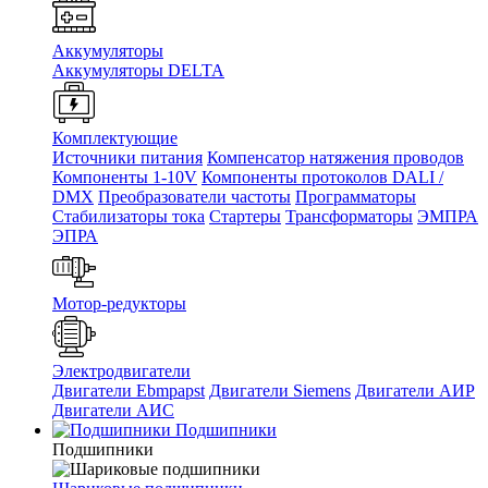
Аккумуляторы
Аккумуляторы DELTA
Комплектующие
Источники питания
Компенсатор натяжения проводов
Компоненты 1-10V
Компоненты протоколов DALI /
DMX
Преобразователи частоты
Программаторы
Стабилизаторы тока
Стартеры
Трансформаторы
ЭМПРА
ЭПРА
Мотор-редукторы
Электродвигатели
Двигатели Ebmpapst
Двигатели Siemens
Двигатели АИР
Двигатели АИС
Подшипники
Подшипники