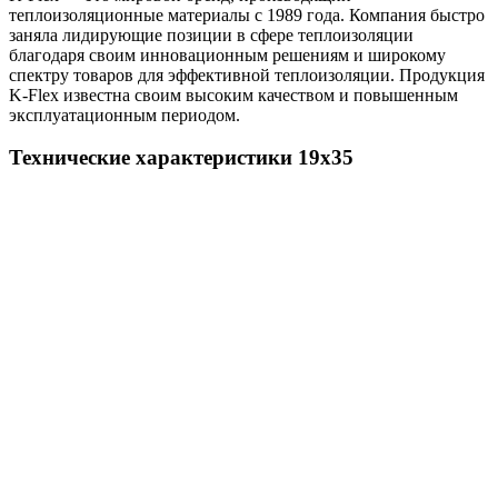
теплоизоляционные материалы с 1989 года. Компания быстро
заняла лидирующие позиции в сфере теплоизоляции
благодаря своим инновационным решениям и широкому
спектру товаров для эффективной теплоизоляции. Продукция
K-Flex известна своим высоким качеством и повышенным
эксплуатационным периодом.
Технические характеристики 19х35
Показатель
Значение
Температура применения
От -200 до +110 °С
Коэффициент теплопроводности, Вт/(м•°С), при
температуре, °С
-40
0,028
-20
0,030
0
0,032
20
0,034
Коэффициент сопротивления
диффузии водяного пара
≥10000