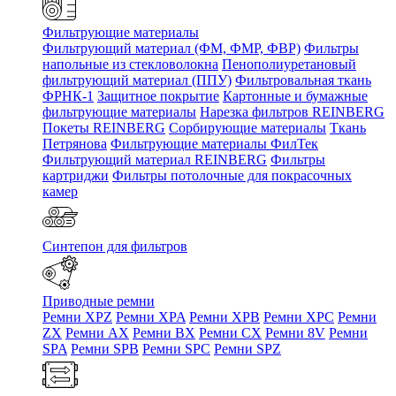
Фильтрующие материалы
Фильтрующий материал (ФМ, ФМР, ФВР)
Фильтры
напольные из стекловолокна
Пенополиуретановый
фильтрующий материал (ППУ)
Фильтровальная ткань
ФРНК-1
Защитное покрытие
Картонные и бумажные
фильтрующие материалы
Нарезка фильтров REINBERG
Покеты REINBERG
Сорбирующие материалы
Ткань
Петрянова
Фильтрующие материалы ФилТек
Фильтрующий материал REINBERG
Фильтры
картриджи
Фильтры потолочные для покрасочных
камер
Синтепон для фильтров
Приводные ремни
Ремни XPZ
Ремни XPA
Ремни XPB
Ремни XPC
Ремни
ZX
Ремни AX
Ремни BX
Ремни CX
Ремни 8V
Ремни
SPA
Ремни SPB
Ремни SPC
Ремни SPZ