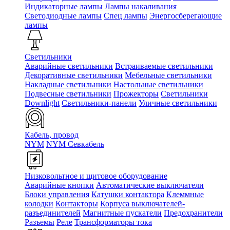
Индикаторные лампы
Лампы накаливания
Светодиодные лампы
Спец лампы
Энергосберегающие
лампы
Светильники
Аварийные светильники
Встраиваемые светильники
Декоративные светильники
Мебельные светильники
Накладные светильники
Настольные светильники
Подвесные светильники
Прожекторы
Светильники
Downlight
Светильники-панели
Уличные светильники
Кабель, провод
NYM
NYM Севкабель
Низковольтное и щитовое оборудование
Аварийные кнопки
Автоматические выключатели
Блоки управления
Катушки контактора
Клеммные
колодки
Контакторы
Корпуса выключателей-
разъединителей
Магнитные пускатели
Предохранители
Разъемы
Реле
Трансформаторы тока