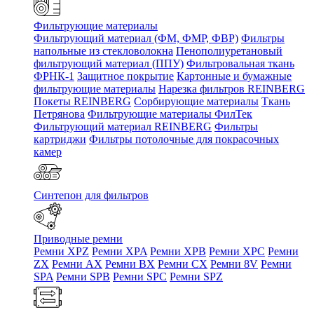
Фильтрующие материалы
Фильтрующий материал (ФМ, ФМР, ФВР)
Фильтры
напольные из стекловолокна
Пенополиуретановый
фильтрующий материал (ППУ)
Фильтровальная ткань
ФРНК-1
Защитное покрытие
Картонные и бумажные
фильтрующие материалы
Нарезка фильтров REINBERG
Покеты REINBERG
Сорбирующие материалы
Ткань
Петрянова
Фильтрующие материалы ФилТек
Фильтрующий материал REINBERG
Фильтры
картриджи
Фильтры потолочные для покрасочных
камер
Синтепон для фильтров
Приводные ремни
Ремни XPZ
Ремни XPA
Ремни XPB
Ремни XPC
Ремни
ZX
Ремни AX
Ремни BX
Ремни CX
Ремни 8V
Ремни
SPA
Ремни SPB
Ремни SPC
Ремни SPZ