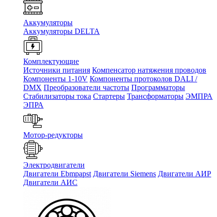
Аккумуляторы
Аккумуляторы DELTA
Комплектующие
Источники питания
Компенсатор натяжения проводов
Компоненты 1-10V
Компоненты протоколов DALI /
DMX
Преобразователи частоты
Программаторы
Стабилизаторы тока
Стартеры
Трансформаторы
ЭМПРА
ЭПРА
Мотор-редукторы
Электродвигатели
Двигатели Ebmpapst
Двигатели Siemens
Двигатели АИР
Двигатели АИС