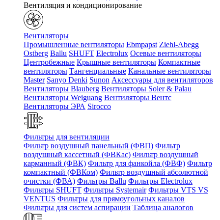
Вентиляция и кондиционирование
Вентиляторы
Промышленные вентиляторы
Ebmpapst
Ziehl-Abegg
Ostberg
Ballu
SHUFT
Electrolux
Осевые вентиляторы
Центробежные
Крышные вентиляторы
Компактные
вентиляторы
Тангенциальные
Канальные вентиляторы
Master
Sanyo Denki
Sunon
Аксессуары для вентиляторов
Вентиляторы Blauberg
Вентиляторы Soler & Palau
Вентиляторы Weiguang
Вентиляторы Вентс
Вентиляторы ЭРА
Sirocco
Фильтры для вентиляции
Фильтр воздушный панельный (ФВП)
Фильтр
воздушный кассетный (ФВКас)
Фильтр воздушный
карманный (ФВК)
Фильтр для фанкойла (ФВФ)
Фильтр
компактный (ФВКом)
Фильтр воздушный абсолютной
очистки (ФВА)
Фильтры Ballu
Фильтры Electrolux
Фильтры SHUFT
Фильтры Systemair
Фильтры VTS VS
VENTUS
Фильтры для прямоугольных каналов
Фильтры для систем аспирации
Таблица аналогов