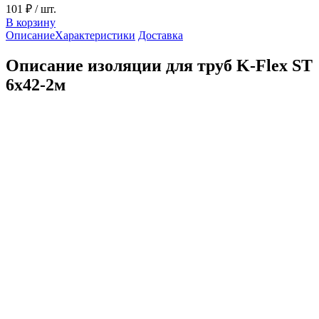
101 ₽
/ шт.
В корзину
Описание
Характеристики
Доставка
Описание изоляции для труб K-Flex ST
6х42-2м
K-Flex — это мировой бренд, производящий
теплоизоляционные материалы с 1989 года. Компания быстро
заняла лидирующие позиции в сфере теплоизоляции
благодаря своим инновационным решениям и широкому
спектру товаров для эффективной теплоизоляции. Продукция
K-Flex известна своим высоким качеством и повышенным
эксплуатационным периодом.
Технические характеристики 6х42
Показатель
Значение
Температура применения
От -200 до +110 °С
Коэффициент теплопроводности, Вт/(м•°С), при
температуре, °С