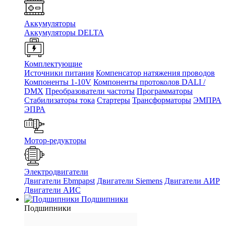
Аккумуляторы
Аккумуляторы DELTA
Комплектующие
Источники питания
Компенсатор натяжения проводов
Компоненты 1-10V
Компоненты протоколов DALI /
DMX
Преобразователи частоты
Программаторы
Стабилизаторы тока
Стартеры
Трансформаторы
ЭМПРА
ЭПРА
Мотор-редукторы
Электродвигатели
Двигатели Ebmpapst
Двигатели Siemens
Двигатели АИР
Двигатели АИС
Подшипники
Подшипники