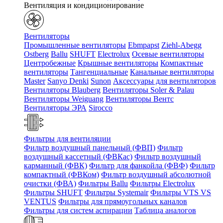
Вентиляция и кондиционирование
Вентиляторы
Промышленные вентиляторы
Ebmpapst
Ziehl-Abegg
Ostberg
Ballu
SHUFT
Electrolux
Осевые вентиляторы
Центробежные
Крышные вентиляторы
Компактные
вентиляторы
Тангенциальные
Канальные вентиляторы
Master
Sanyo Denki
Sunon
Аксессуары для вентиляторов
Вентиляторы Blauberg
Вентиляторы Soler & Palau
Вентиляторы Weiguang
Вентиляторы Вентс
Вентиляторы ЭРА
Sirocco
Фильтры для вентиляции
Фильтр воздушный панельный (ФВП)
Фильтр
воздушный кассетный (ФВКас)
Фильтр воздушный
карманный (ФВК)
Фильтр для фанкойла (ФВФ)
Фильтр
компактный (ФВКом)
Фильтр воздушный абсолютной
очистки (ФВА)
Фильтры Ballu
Фильтры Electrolux
Фильтры SHUFT
Фильтры Systemair
Фильтры VTS VS
VENTUS
Фильтры для прямоугольных каналов
Фильтры для систем аспирации
Таблица аналогов