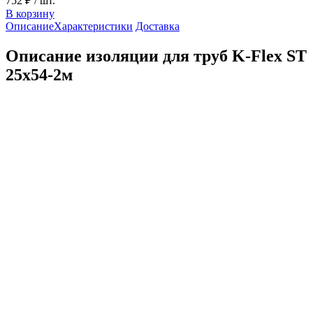
752 ₽
/ шт.
В корзину
Описание
Характеристики
Доставка
Описание изоляции для труб K-Flex ST
25х54-2м
K-Flex — это мировой бренд, производящий
теплоизоляционные материалы с 1989 года. Компания быстро
заняла лидирующие позиции в сфере теплоизоляции
благодаря своим инновационным решениям и широкому
спектру товаров для эффективной теплоизоляции. Продукция
K-Flex известна своим высоким качеством и повышенным
эксплуатационным периодом.
Технические характеристики 25х54
Показатель
Значение
Температура применения
От -200 до +110 °С
Коэффициент теплопроводности, Вт/(м•°С), при
температуре, °С
-40
0,028