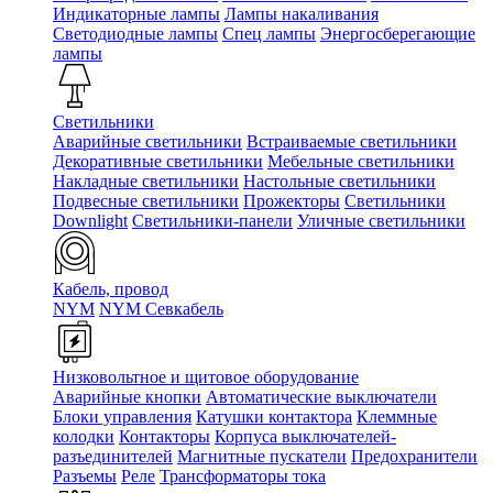
Индикаторные лампы
Лампы накаливания
Светодиодные лампы
Спец лампы
Энергосберегающие
лампы
Светильники
Аварийные светильники
Встраиваемые светильники
Декоративные светильники
Мебельные светильники
Накладные светильники
Настольные светильники
Подвесные светильники
Прожекторы
Светильники
Downlight
Светильники-панели
Уличные светильники
Кабель, провод
NYM
NYM Севкабель
Низковольтное и щитовое оборудование
Аварийные кнопки
Автоматические выключатели
Блоки управления
Катушки контактора
Клеммные
колодки
Контакторы
Корпуса выключателей-
разъединителей
Магнитные пускатели
Предохранители
Разъемы
Реле
Трансформаторы тока