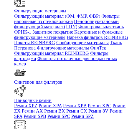
Фильтрующие материалы
Фильтрующий материал (ФМ, ФМР, ФВР)
Фильтры
напольные из стекловолокна
Пенополиуретановый
фильтрующий материал (ППУ)
Фильтровальная ткань
ФРНК-1
Защитное покрытие
Картонные и бумажные
фильтрующие материалы
Нарезка фильтров REINBERG
Покеты REINBERG
Сорбирующие материалы
Ткань
Петрянова
Фильтрующие материалы ФилТек
Фильтрующий материал REINBERG
Фильтры
картриджи
Фильтры потолочные для покрасочных
камер
Синтепон для фильтров
Приводные ремни
Ремни XPZ
Ремни XPA
Ремни XPB
Ремни XPC
Ремни
ZX
Ремни AX
Ремни BX
Ремни CX
Ремни 8V
Ремни
SPA
Ремни SPB
Ремни SPC
Ремни SPZ