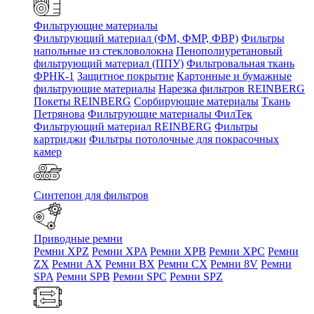
Фильтрующие материалы
Фильтрующий материал (ФМ, ФМР, ФВР)
Фильтры
напольные из стекловолокна
Пенополиуретановый
фильтрующий материал (ППУ)
Фильтровальная ткань
ФРНК-1
Защитное покрытие
Картонные и бумажные
фильтрующие материалы
Нарезка фильтров REINBERG
Покеты REINBERG
Сорбирующие материалы
Ткань
Петрянова
Фильтрующие материалы ФилТек
Фильтрующий материал REINBERG
Фильтры
картриджи
Фильтры потолочные для покрасочных
камер
Синтепон для фильтров
Приводные ремни
Ремни XPZ
Ремни XPA
Ремни XPB
Ремни XPC
Ремни
ZX
Ремни AX
Ремни BX
Ремни CX
Ремни 8V
Ремни
SPA
Ремни SPB
Ремни SPC
Ремни SPZ