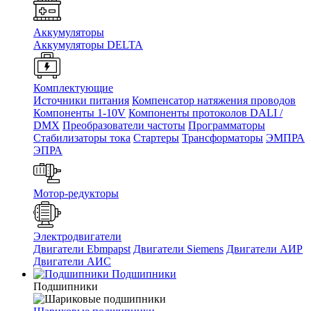
Аккумуляторы
Аккумуляторы DELTA
Комплектующие
Источники питания
Компенсатор натяжения проводов
Компоненты 1-10V
Компоненты протоколов DALI /
DMX
Преобразователи частоты
Программаторы
Стабилизаторы тока
Стартеры
Трансформаторы
ЭМПРА
ЭПРА
Мотор-редукторы
Электродвигатели
Двигатели Ebmpapst
Двигатели Siemens
Двигатели АИР
Двигатели АИС
Подшипники
Подшипники