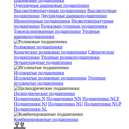
Шариковые подшипники
Однорядные шариковые подшипники
Высокотемпературные подшипники
Высокоточные
подшипники
Двухрядные шарикоподшипники
Миниатюрные подшипники
Низкотемпературные
подшипники
Радиально-упорные подшипники
Токоизолированные подшипники
Упорные
шарикоподшипники
Роликовые подшипники
Конические роликовые подшипники
Сферические
подшипники
Упорные роликоподшипники
Четырехрядные подшипники
Игольчатые подшипники
Игольчатые роликовые подшипники
Упорные
игольчатые подшипники
Цилиндрические подшипники
Подшипники N
Подшипники NN
Подшипники NCF
Подшипники NJ
Подшипники NU
Подшипники NUP
Подшипники SL
Комбинированные подшипники