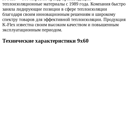
теплоизоляционные материалы с 1989 года. Компания быстро
заняла лидирующие позиции в сфере теплоизоляции
благодаря своим инновационным решениям и широкому
спектру товаров для эффективной теплоизоляции. Продукция
K-Flex известна своим высоким качеством и повышенным
эксплуатационным периодом.
Технические характеристики 9х60
Показатель
Значение
Температура применения
От -200 до +110 °С
Коэффициент теплопроводности, Вт/(м•°С), при
температуре, °С
-40
0,028
-20
0,030
0
0,032
20
0,034
Коэффициент сопротивления
диффузии водяного пара
≥10000