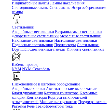
Индикаторные лампы
Лампы накаливания
Светодиодные лампы
Спец лампы
Энергосберегающие
лампы
Светильники
Аварийные светильники
Встраиваемые светильники
Декоративные светильники
Мебельные светильники
Накладные светильники
Настольные светильники
Подвесные светильники
Прожекторы
Светильники
Downlight
Светильники-панели
Уличные светильники
Кабель, провод
NYM
NYM Севкабель
Низковольтное и щитовое оборудование
Аварийные кнопки
Автоматические выключатели
Блоки управления
Катушки контактора
Клеммные
колодки
Контакторы
Корпуса выключателей-
разъединителей
Магнитные пускатели
Предохранители
Разъемы
Реле
Трансформаторы тока