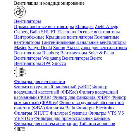
Вентиляция и кондиционирование
Вентиляторы
Промышленные вентиляторы
Ebmpapst
Ziehl-Abegg
Ostberg
Ballu
SHUFT
Electrolux
Осевые вентиляторы
Центробежные
Крышные вентиляторы
Компактные
вентиляторы
Тангенциальные
Канальные вентиляторы
Master
Sanyo Denki
Sunon
Аксессуары для вентиляторов
Вентиляторы Blauberg
Вентиляторы Soler & Palau
Вентиляторы Weiguang
Вентиляторы Вентс
Вентиляторы ЭРА
Sirocco
Фильтры для вентиляции
Фильтр воздушный панельный (ФВП)
Фильтр
воздушный кассетный (ФВКас)
Фильтр воздушный
карманный (ФВК)
Фильтр для фанкойла (ФВФ)
Фильтр
компактный (ФВКом)
Фильтр воздушный абсолютной
очистки (ФВА)
Фильтры Ballu
Фильтры Electrolux
Фильтры SHUFT
Фильтры Systemair
Фильтры VTS VS
VENTUS
Фильтры для прямоугольных каналов
Фильтры для систем аспирации
Таблица аналогов