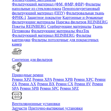
Фильтрующий материал (ФМ, ФМР, ФВР)
Фильтры
напольные из стекловолокна
Пенополиуретановый
фильтрующий материал (ППУ)
Фильтровальная ткань
ФРНК-1
Защитное покрытие
Картонные и бумажные
фильтрующие материалы
Нарезка фильтров REINBERG
Покеты REINBERG
Сорбирующие материалы
Ткань
Петрянова
Фильтрующие материалы ФилТек
Фильтрующий материал REINBERG
Фильтры
картриджи
Фильтры потолочные для покрасочных
камер
Синтепон для фильтров
Приводные ремни
Ремни XPZ
Ремни XPA
Ремни XPB
Ремни XPC
Ремни
ZX
Ремни AX
Ремни BX
Ремни CX
Ремни 8V
Ремни
SPA
Ремни SPB
Ремни SPC
Ремни SPZ
Вентиляционные установки
Запчасти
Приточно-вытяжные установки