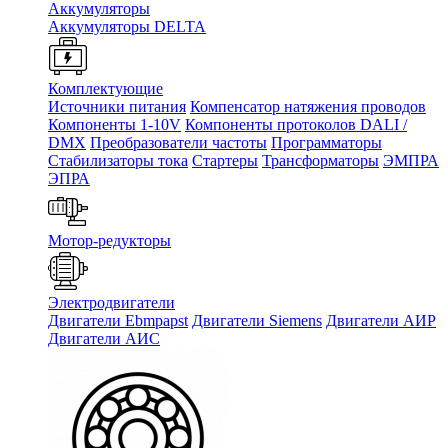
Аккумуляторы
Аккумуляторы DELTA
Комплектующие
Источники питания
Компенсатор натяжения проводов
Компоненты 1-10V
Компоненты протоколов DALI /
DMX
Преобразователи частоты
Программаторы
Стабилизаторы тока
Стартеры
Трансформаторы
ЭМПРА
ЭПРА
Мотор-редукторы
Электродвигатели
Двигатели Ebmpapst
Двигатели Siemens
Двигатели АИР
Двигатели АИС