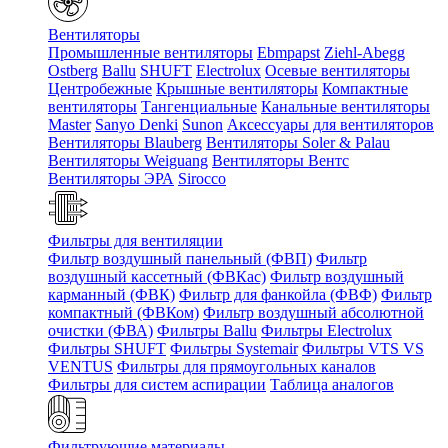
Вентиляторы
Промышленные вентиляторы
Ebmpapst
Ziehl-Abegg
Ostberg
Ballu
SHUFT
Electrolux
Осевые вентиляторы
Центробежные
Крышные вентиляторы
Компактные
вентиляторы
Тангенциальные
Канальные вентиляторы
Master
Sanyo Denki
Sunon
Аксессуары для вентиляторов
Вентиляторы Blauberg
Вентиляторы Soler & Palau
Вентиляторы Weiguang
Вентиляторы Вентс
Вентиляторы ЭРА
Sirocco
Фильтры для вентиляции
Фильтр воздушный панельный (ФВП)
Фильтр
воздушный кассетный (ФВКас)
Фильтр воздушный
карманный (ФВК)
Фильтр для фанкойла (ФВФ)
Фильтр
компактный (ФВКом)
Фильтр воздушный абсолютной
очистки (ФВА)
Фильтры Ballu
Фильтры Electrolux
Фильтры SHUFT
Фильтры Systemair
Фильтры VTS VS
VENTUS
Фильтры для прямоугольных каналов
Фильтры для систем аспирации
Таблица аналогов
Фильтрующие материалы