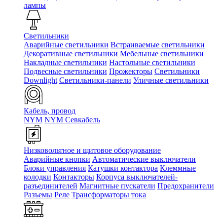
лампы
Светильники
Аварийные светильники
Встраиваемые светильники
Декоративные светильники
Мебельные светильники
Накладные светильники
Настольные светильники
Подвесные светильники
Прожекторы
Светильники
Downlight
Светильники-панели
Уличные светильники
Кабель, провод
NYM
NYM Севкабель
Низковольтное и щитовое оборудование
Аварийные кнопки
Автоматические выключатели
Блоки управления
Катушки контактора
Клеммные
колодки
Контакторы
Корпуса выключателей-
разъединителей
Магнитные пускатели
Предохранители
Разъемы
Реле
Трансформаторы тока