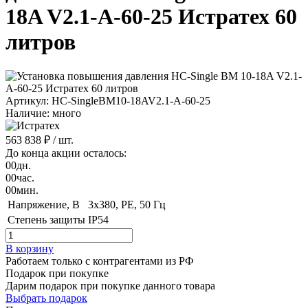
18A V2.1-A-60-25 Истратех 60
литров
Артикул: HC-SingleBM10-18AV2.1-A-60-25
Наличие: много
563 838 ₽
/ шт.
До конца акции осталось:
00
дн.
00
час.
00
мин.
Напряжение, B
3x380, PE, 50 Гц
Степень защиты
IP54
В корзину
Работаем только с контрагентами из РФ
Подарок при покупке
Дарим подарок при покупке данного товара
Выбрать подарок