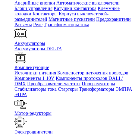
Аварийные кнопки
Автоматические выключатели
Блоки управления
Катушки контактора
Клеммные
колодки
Контакторы
Корпуса выключателей-
разъединителей
Магнитные пускатели
Предохранители
Разъемы
Реле
Трансформаторы тока
Аккумуляторы
Аккумуляторы DELTA
Комплектующие
Источники питания
Компенсатор натяжения проводов
Компоненты 1-10V
Компоненты протоколов DALI /
DMX
Преобразователи частоты
Программаторы
Стабилизаторы тока
Стартеры
Трансформаторы
ЭМПРА
ЭПРА
Мотор-редукторы
Электродвигатели