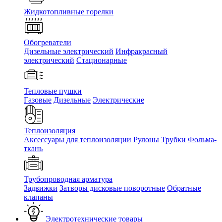
Жидкотопливные горелки
Обогреватели
Дизельные электрический
Инфракрасный
электрический
Стационарные
Тепловые пушки
Газовые
Дизельные
Электрические
Теплоизоляция
Аксессуары для теплоизоляции
Рулоны
Трубки
Фольма-
ткань
Трубопроводная арматура
Задвижки
Затворы дисковые поворотные
Обратные
клапаны
Электротехнические товары