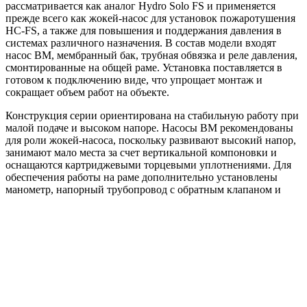
рассматривается как аналог Hydro Solo FS и применяется
прежде всего как жокей-насос для установок пожаротушения
HC-FS, а также для повышения и поддержания давления в
системах различного назначения. В состав модели входят
насос BM, мембранный бак, трубная обвязка и реле давления,
смонтированные на общей раме. Установка поставляется в
готовом к подключению виде, что упрощает монтаж и
сокращает объем работ на объекте.
Конструкция серии ориентирована на стабильную работу при
малой подаче и высоком напоре. Насосы BM рекомендованы
для роли жокей-насоса, поскольку развивают высокий напор,
занимают мало места за счет вертикальной компоновки и
оснащаются картриджевыми торцевыми уплотнениями. Для
обеспечения работы на раме дополнительно установлены
манометр, напорный трубопровод с обратным клапаном и
запорная арматура.
Материал корпуса насосной части зависит от исполнения BM:
основание выполняется из чугуна, а гидравлические
элементы — из нержавеющей стали AISI 304. Такое сочетание
обеспечивает прочность корпуса и коррозионную стойкость
проточной части. В зависимости от исполнения серия
поддерживает подключение к сети 3x380 PE, 3x380 N/PE или
1x220 N/PE, поэтому в схеме питания предусмотрено