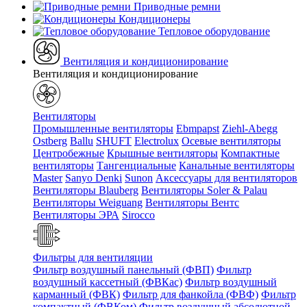
Приводные ремни
Кондиционеры
Тепловое оборудование
Вентиляция и кондиционирование
Вентиляция и кондиционирование
Вентиляторы
Промышленные вентиляторы
Ebmpapst
Ziehl-Abegg
Ostberg
Ballu
SHUFT
Electrolux
Осевые вентиляторы
Центробежные
Крышные вентиляторы
Компактные
вентиляторы
Тангенциальные
Канальные вентиляторы
Master
Sanyo Denki
Sunon
Аксессуары для вентиляторов
Вентиляторы Blauberg
Вентиляторы Soler & Palau
Вентиляторы Weiguang
Вентиляторы Вентс
Вентиляторы ЭРА
Sirocco
Фильтры для вентиляции
Фильтр воздушный панельный (ФВП)
Фильтр
воздушный кассетный (ФВКас)
Фильтр воздушный
карманный (ФВК)
Фильтр для фанкойла (ФВФ)
Фильтр
компактный (ФВКом)
Фильтр воздушный абсолютной