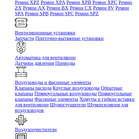
Ремни XPZ
Ремни XPA
Ремни XPB
Ремни XPC
Ремни
ZX
Ремни AX
Ремни BX
Ремни CX
Ремни 8V
Ремни
SPA
Ремни SPB
Ремни SPC
Ремни SPZ
Вентиляционные установки
Запчасти
Приточно-вытяжные установки
Автоматика для вентиляции
Датчики давления
Приводы
Воздуховоды и фасонные элементы
Клапаны расхода
Круглые воздуховоды
Обратные
клапаны
Прямоугольные воздуховоды
Прямоугольные
клапаны
Фасонные элементы
Хомуты и гибкие вставки
для вентиляции
Шумоглушители
Шумоизоляция для
воздуховодов
Воздухоочистители