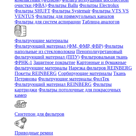
очистки (ФВА)
Фильтры Ballu
Фильтры Electrolux
Фильтры SHUFT
Фильтры Systemair
Фильтры VTS VS
VENTUS
Фильтры для прямоугольных каналов
Фильтры для систем аспирации
Таблица аналогов
Фильтрующие материалы
Фильтрующий материал (ФМ, ФМР, ФВР)
Фильтры
напольные из стекловолокна
Пенополиуретановый
фильтрующий материал (ППУ)
Фильтровальная ткань
ФРНК-1
Защитное покрытие
Картонные и бумажные
фильтрующие материалы
Нарезка фильтров REINBERG
Покеты REINBERG
Сорбирующие материалы
Ткань
Петрянова
Фильтрующие материалы ФилТек
Фильтрующий материал REINBERG
Фильтры
картриджи
Фильтры потолочные для покрасочных
камер
Синтепон для фильтров
Приводные ремни