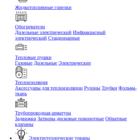
Жидкотопливные горелки
Обогреватели
Дизельные электрический
Инфракрасный
электрический
Стационарные
Тепловые пушки
Газовые
Дизельные
Электрические
Теплоизоляция
Аксессуары для теплоизоляции
Рулоны
Трубки
Фольма-
ткань
Трубопроводная арматура
Задвижки
Затворы дисковые поворотные
Обратные
клапаны
Электротехнические товары