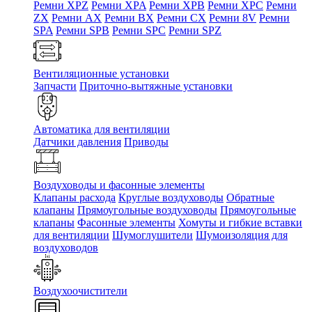
Ремни XPZ
Ремни XPA
Ремни XPB
Ремни XPC
Ремни
ZX
Ремни AX
Ремни BX
Ремни CX
Ремни 8V
Ремни
SPA
Ремни SPB
Ремни SPC
Ремни SPZ
Вентиляционные установки
Запчасти
Приточно-вытяжные установки
Автоматика для вентиляции
Датчики давления
Приводы
Воздуховоды и фасонные элементы
Клапаны расхода
Круглые воздуховоды
Обратные
клапаны
Прямоугольные воздуховоды
Прямоугольные
клапаны
Фасонные элементы
Хомуты и гибкие вставки
для вентиляции
Шумоглушители
Шумоизоляция для
воздуховодов
Воздухоочистители