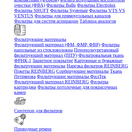
очистки (ФВА)
Фильтры Ballu
Фильтры Electrolux
Фильтры SHUFT
Фильтры Systemair
Фильтры VTS VS
VENTUS
Фильтры для прямоугольных каналов
Фильтры для систем аспирации
Таблица аналогов
Фильтрующие материалы
Фильтрующий материал (ФМ, ФМР, ФВР)
Фильтры
напольные из стекловолокна
Пенополиуретановый
фильтрующий материал (ППУ)
Фильтровальная ткань
ФРНК-1
Защитное покрытие
Картонные и бумажные
фильтрующие материалы
Нарезка фильтров REINBERG
Покеты REINBERG
Сорбирующие материалы
Ткань
Петрянова
Фильтрующие материалы ФилТек
Фильтрующий материал REINBERG
Фильтры
картриджи
Фильтры потолочные для покрасочных
камер
Синтепон для фильтров
Приводные ремни