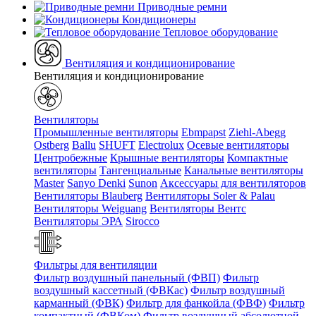
Приводные ремни
Кондиционеры
Тепловое оборудование
Вентиляция и кондиционирование
Вентиляция и кондиционирование
Вентиляторы
Промышленные вентиляторы
Ebmpapst
Ziehl-Abegg
Ostberg
Ballu
SHUFT
Electrolux
Осевые вентиляторы
Центробежные
Крышные вентиляторы
Компактные
вентиляторы
Тангенциальные
Канальные вентиляторы
Master
Sanyo Denki
Sunon
Аксессуары для вентиляторов
Вентиляторы Blauberg
Вентиляторы Soler & Palau
Вентиляторы Weiguang
Вентиляторы Вентс
Вентиляторы ЭРА
Sirocco
Фильтры для вентиляции
Фильтр воздушный панельный (ФВП)
Фильтр
воздушный кассетный (ФВКас)
Фильтр воздушный
карманный (ФВК)
Фильтр для фанкойла (ФВФ)
Фильтр
компактный (ФВКом)
Фильтр воздушный абсолютной