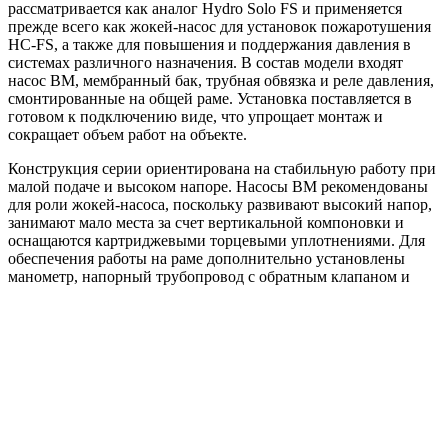
рассматривается как аналог Hydro Solo FS и применяется
прежде всего как жокей-насос для установок пожаротушения
HC-FS, а также для повышения и поддержания давления в
системах различного назначения. В состав модели входят
насос BM, мембранный бак, трубная обвязка и реле давления,
смонтированные на общей раме. Установка поставляется в
готовом к подключению виде, что упрощает монтаж и
сокращает объем работ на объекте.
Конструкция серии ориентирована на стабильную работу при
малой подаче и высоком напоре. Насосы BM рекомендованы
для роли жокей-насоса, поскольку развивают высокий напор,
занимают мало места за счет вертикальной компоновки и
оснащаются картриджевыми торцевыми уплотнениями. Для
обеспечения работы на раме дополнительно установлены
манометр, напорный трубопровод с обратным клапаном и
запорная арматура.
Материал корпуса насосной части зависит от исполнения BM:
основание выполняется из чугуна, а гидравлические
элементы — из нержавеющей стали AISI 304. Такое сочетание
обеспечивает прочность корпуса и коррозионную стойкость
проточной части. В зависимости от исполнения серия
поддерживает подключение к сети 3x380 PE, 3x380 N/PE или
1x220 N/PE, поэтому в схеме питания предусмотрено