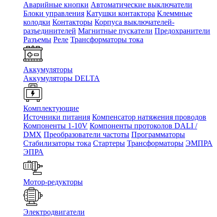
Аварийные кнопки
Автоматические выключатели
Блоки управления
Катушки контактора
Клеммные
колодки
Контакторы
Корпуса выключателей-
разъединителей
Магнитные пускатели
Предохранители
Разъемы
Реле
Трансформаторы тока
Аккумуляторы
Аккумуляторы DELTA
Комплектующие
Источники питания
Компенсатор натяжения проводов
Компоненты 1-10V
Компоненты протоколов DALI /
DMX
Преобразователи частоты
Программаторы
Стабилизаторы тока
Стартеры
Трансформаторы
ЭМПРА
ЭПРА
Мотор-редукторы
Электродвигатели