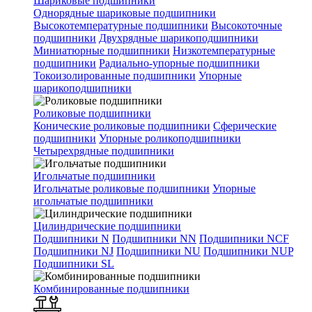
Шариковые подшипники
Однорядные шариковые подшипники
Высокотемпературные подшипники
Высокоточные
подшипники
Двухрядные шарикоподшипники
Миниатюрные подшипники
Низкотемпературные
подшипники
Радиально-упорные подшипники
Токоизолированные подшипники
Упорные
шарикоподшипники
Роликовые подшипники
Конические роликовые подшипники
Сферические
подшипники
Упорные роликоподшипники
Четырехрядные подшипники
Игольчатые подшипники
Игольчатые роликовые подшипники
Упорные
игольчатые подшипники
Цилиндрические подшипники
Подшипники N
Подшипники NN
Подшипники NCF
Подшипники NJ
Подшипники NU
Подшипники NUP
Подшипники SL
Комбинированные подшипники