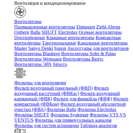
Вентиляция и кондиционирование
Вентиляторы
Промышленные вентиляторы
Ebmpapst
Ziehl-Abegg
Ostberg
Ballu
SHUFT
Electrolux
Осевые вентиляторы
Центробежные
Крышные вентиляторы
Компактные
вентиляторы
Тангенциальные
Канальные вентиляторы
Master
Sanyo Denki
Sunon
Аксессуары для вентиляторов
Вентиляторы Blauberg
Вентиляторы Soler & Palau
Вентиляторы Weiguang
Вентиляторы Вентс
Вентиляторы ЭРА
Sirocco
Фильтры для вентиляции
Фильтр воздушный панельный (ФВП)
Фильтр
воздушный кассетный (ФВКас)
Фильтр воздушный
карманный (ФВК)
Фильтр для фанкойла (ФВФ)
Фильтр
компактный (ФВКом)
Фильтр воздушный абсолютной
очистки (ФВА)
Фильтры Ballu
Фильтры Electrolux
Фильтры SHUFT
Фильтры Systemair
Фильтры VTS VS
VENTUS
Фильтры для прямоугольных каналов
Фильтры для систем аспирации
Таблица аналогов