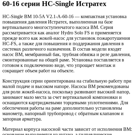
60-16 серии HC-Single Истратех
HC-Single BM 10-5A V2.1-A-60-16 — компактная установка
повышения давления Истратех, выполненная на базе
вертикального многоступенчатого насоса BM. Серия
рассматривается как аналог Hydro Solo FS и применяется
прежде всего как жокей-насос для установок пожаротушения
HC-FS, а также для повышения и поддержания давления в
системах различного назначения. В состав модели входят
насос BM, мембранный бак, трубная обвязка и реле давления,
смонтированные на общей раме. Установка поставляется в
готовом к подключению виде, что упрощает монтаж и
сокращает объем работ на объекте.
Конструкция серии ориентирована на стабильную работу при
малой подаче и высоком напоре. Насосы BM рекомендованы
для роли жокей-насоса, поскольку развивают высокий напор,
занимают мало места за счет вертикальной компоновки и
оснащаются картриджевыми торцевыми уплотнениями. Для
обеспечения работы на раме дополнительно установлены
манометр, напорный трубопровод с обратным клапаном и
запорная арматура.
Материал корпуса насосной части зависит от исполнения BM:
основание выполняется из чугуна, а гидравлические