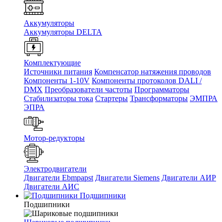
Аккумуляторы
Аккумуляторы DELTA
Комплектующие
Источники питания
Компенсатор натяжения проводов
Компоненты 1-10V
Компоненты протоколов DALI /
DMX
Преобразователи частоты
Программаторы
Стабилизаторы тока
Стартеры
Трансформаторы
ЭМПРА
ЭПРА
Мотор-редукторы
Электродвигатели
Двигатели Ebmpapst
Двигатели Siemens
Двигатели АИР
Двигатели АИС
Подшипники
Подшипники