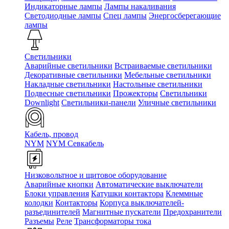
Индикаторные лампы
Лампы накаливания
Светодиодные лампы
Спец лампы
Энергосберегающие
лампы
Светильники
Аварийные светильники
Встраиваемые светильники
Декоративные светильники
Мебельные светильники
Накладные светильники
Настольные светильники
Подвесные светильники
Прожекторы
Светильники
Downlight
Светильники-панели
Уличные светильники
Кабель, провод
NYM
NYM Севкабель
Низковольтное и щитовое оборудование
Аварийные кнопки
Автоматические выключатели
Блоки управления
Катушки контактора
Клеммные
колодки
Контакторы
Корпуса выключателей-
разъединителей
Магнитные пускатели
Предохранители
Разъемы
Реле
Трансформаторы тока