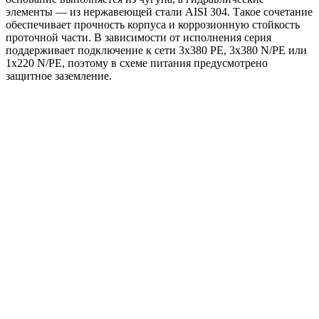
элементы — из нержавеющей стали AISI 304. Такое сочетание
обеспечивает прочность корпуса и коррозионную стойкость
проточной части. В зависимости от исполнения серия
поддерживает подключение к сети 3x380 PE, 3x380 N/PE или
1x220 N/PE, поэтому в схеме питания предусмотрено
защитное заземление.
Области применения:
жокей-насос для систем пожаротушения HC-FS;
повышение давления в инженерных системах;
поддержание давления в линиях водоснабжения и
других системах, где требуется стабильный напор.
Преимущества
Готовое решение для повышения и поддержания
давления.
Оптимальная работа в роли жокей-насоса для HC-FS.
Компактная вертикальная компоновка на общей раме.
Насос BM с высоким напором при сравнительно малой
подаче.
Чугунное основание и проточная часть из нержавеющей
стали AISI 304.