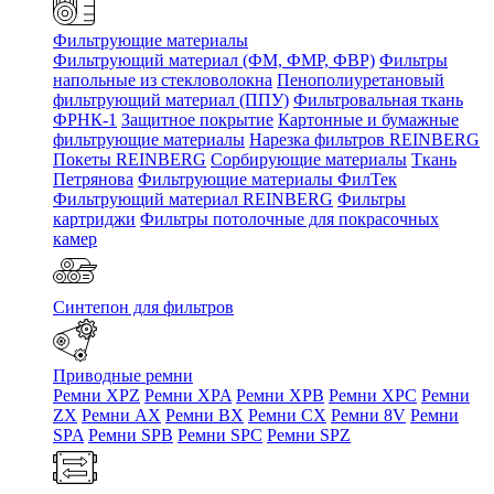
Фильтрующие материалы
Фильтрующий материал (ФМ, ФМР, ФВР)
Фильтры
напольные из стекловолокна
Пенополиуретановый
фильтрующий материал (ППУ)
Фильтровальная ткань
ФРНК-1
Защитное покрытие
Картонные и бумажные
фильтрующие материалы
Нарезка фильтров REINBERG
Покеты REINBERG
Сорбирующие материалы
Ткань
Петрянова
Фильтрующие материалы ФилТек
Фильтрующий материал REINBERG
Фильтры
картриджи
Фильтры потолочные для покрасочных
камер
Синтепон для фильтров
Приводные ремни
Ремни XPZ
Ремни XPA
Ремни XPB
Ремни XPC
Ремни
ZX
Ремни AX
Ремни BX
Ремни CX
Ремни 8V
Ремни
SPA
Ремни SPB
Ремни SPC
Ремни SPZ