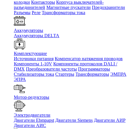
колодки
Контакторы
Корпуса выключателей-
разъединителей
Магнитные пускатели
Предохранители
Разъемы
Реле
Трансформаторы тока
Аккумуляторы
Аккумуляторы DELTA
Комплектующие
Источники питания
Компенсатор натяжения проводов
Компоненты 1-10V
Компоненты протоколов DALI /
DMX
Преобразователи частоты
Программаторы
Стабилизаторы тока
Стартеры
Трансформаторы
ЭМПРА
ЭПРА
Мотор-редукторы
Электродвигатели
Двигатели Ebmpapst
Двигатели Siemens
Двигатели АИР
Двигатели АИС