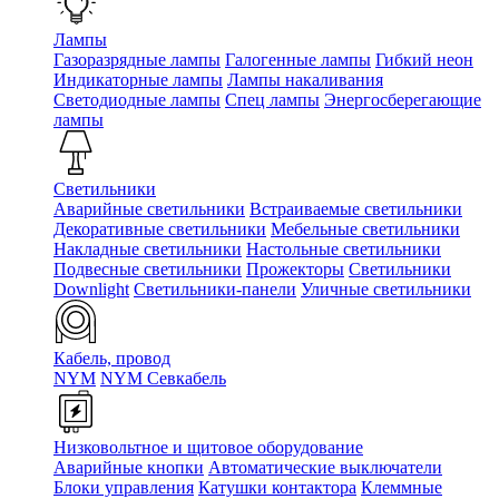
Лампы
Газоразрядные лампы
Галогенные лампы
Гибкий неон
Индикаторные лампы
Лампы накаливания
Светодиодные лампы
Спец лампы
Энергосберегающие
лампы
Светильники
Аварийные светильники
Встраиваемые светильники
Декоративные светильники
Мебельные светильники
Накладные светильники
Настольные светильники
Подвесные светильники
Прожекторы
Светильники
Downlight
Светильники-панели
Уличные светильники
Кабель, провод
NYM
NYM Севкабель
Низковольтное и щитовое оборудование
Аварийные кнопки
Автоматические выключатели
Блоки управления
Катушки контактора
Клеммные