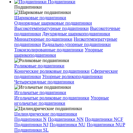
Подшипники
Подшипники
Шариковые подшипники
Однорядные шариковые подшипники
Высокотемпературные подшипники
Высокоточные
подшипники
Двухрядные шарикоподшипники
Миниатюрные подшипники
Низкотемпературные
подшипники
Радиально-упорные подшипники
Токоизолированные подшипники
Упорные
шарикоподшипники
Роликовые подшипники
Конические роликовые подшипники
Сферические
подшипники
Упорные роликоподшипники
Четырехрядные подшипники
Игольчатые подшипники
Игольчатые роликовые подшипники
Упорные
игольчатые подшипники
Цилиндрические подшипники
Подшипники N
Подшипники NN
Подшипники NCF
Подшипники NJ
Подшипники NU
Подшипники NUP
Подшипники SL