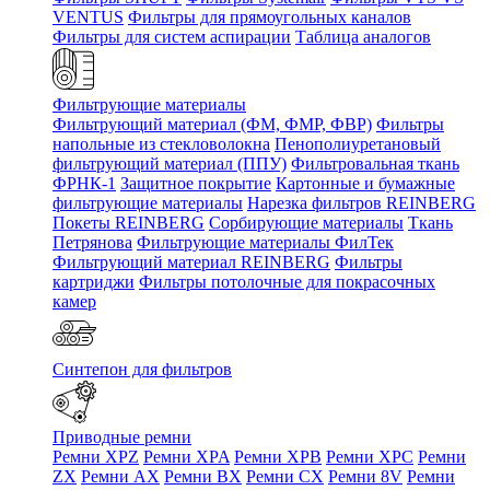
VENTUS
Фильтры для прямоугольных каналов
Фильтры для систем аспирации
Таблица аналогов
Фильтрующие материалы
Фильтрующий материал (ФМ, ФМР, ФВР)
Фильтры
напольные из стекловолокна
Пенополиуретановый
фильтрующий материал (ППУ)
Фильтровальная ткань
ФРНК-1
Защитное покрытие
Картонные и бумажные
фильтрующие материалы
Нарезка фильтров REINBERG
Покеты REINBERG
Сорбирующие материалы
Ткань
Петрянова
Фильтрующие материалы ФилТек
Фильтрующий материал REINBERG
Фильтры
картриджи
Фильтры потолочные для покрасочных
камер
Синтепон для фильтров
Приводные ремни
Ремни XPZ
Ремни XPA
Ремни XPB
Ремни XPC
Ремни
ZX
Ремни AX
Ремни BX
Ремни CX
Ремни 8V
Ремни