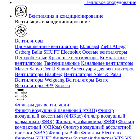
Тепловое оборудование
Вентиляция и кондиционирование
Вентиляция и кондиционирование
Вентиляторы
Промышленные вентиляторы
Ebmpapst
Ziehl-Abegg
Ostberg
Ballu
SHUFT
Electrolux
Осевые вентиляторы
Центробежные
Крышные вентиляторы
Компактные
вентиляторы
Тангенциальные
Канальные вентиляторы
Master
Sanyo Denki
Sunon
Аксессуары для вентиляторов
Вентиляторы Blauberg
Вентиляторы Soler & Palau
Вентиляторы Weiguang
Вентиляторы Вентс
Вентиляторы ЭРА
Sirocco
Фильтры для вентиляции
Фильтр воздушный панельный (ФВП)
Фильтр
воздушный кассетный (ФВКас)
Фильтр воздушный
карманный (ФВК)
Фильтр для фанкойла (ФВФ)
Фильтр
компактный (ФВКом)
Фильтр воздушный абсолютной
очистки (ФВА)
Фильтры Ballu
Фильтры Electrolux
Фильтры SHUFT
Фильтры Systemair
Фильтры VTS VS