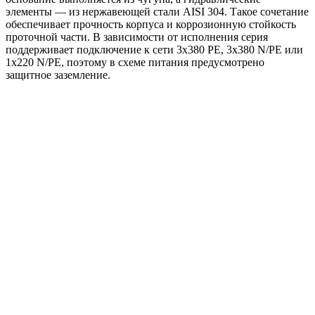
элементы — из нержавеющей стали AISI 304. Такое сочетание
обеспечивает прочность корпуса и коррозионную стойкость
проточной части. В зависимости от исполнения серия
поддерживает подключение к сети 3x380 PE, 3x380 N/PE или
1x220 N/PE, поэтому в схеме питания предусмотрено
защитное заземление.
Области применения:
жокей-насос для систем пожаротушения HC-FS;
повышение давления в инженерных системах;
поддержание давления в линиях водоснабжения и
других системах, где требуется стабильный напор.
Преимущества
Готовое решение для повышения и поддержания
давления.
Оптимальная работа в роли жокей-насоса для HC-FS.
Компактная вертикальная компоновка на общей раме.
Насос BM с высоким напором при сравнительно малой
подаче.
Чугунное основание и проточная часть из нержавеющей
стали AISI 304.