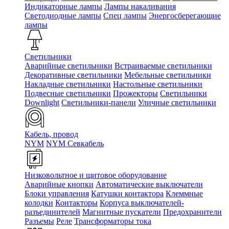
Индикаторные лампы
Лампы накаливания
Светодиодные лампы
Спец лампы
Энергосберегающие
лампы
Светильники
Аварийные светильники
Встраиваемые светильники
Декоративные светильники
Мебельные светильники
Накладные светильники
Настольные светильники
Подвесные светильники
Прожекторы
Светильники
Downlight
Светильники-панели
Уличные светильники
Кабель, провод
NYM
NYM Севкабель
Низковольтное и щитовое оборудование
Аварийные кнопки
Автоматические выключатели
Блоки управления
Катушки контактора
Клеммные
колодки
Контакторы
Корпуса выключателей-
разъединителей
Магнитные пускатели
Предохранители
Разъемы
Реле
Трансформаторы тока