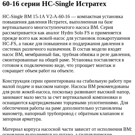
60-16 серии HC-Single Истратех
HC-Single BM 15-1A V2-A-60-16 — компактная установка
повышения давления Истратех, выполненная на базе
вертикального многоступенчатого насоса BM. Серия
рассматривается как аналог Hydro Solo FS и применяется
прежде всего как жокей-насос для установок пожаротушения
HC-FS, а также для повышения и поддержания давления в
системах различного назначения. В состав модели входят
насос BM, мембранный бак, трубная обвязка и реле давления,
смонтированные на общей раме. Установка поставляется в
готовом к подключению виде, что упрощает монтаж и
сокращает объем работ на объекте.
Конструкция серии ориентирована на стабильную работу при
малой подаче и высоком напоре. Насосы BM рекомендованы
для роли жокей-насоса, поскольку развивают высокий напор,
занимают мало места за счет вертикальной компоновки и
оснащаются картриджевыми торцевыми уплотнениями. Для
обеспечения работы на раме дополнительно установлены
манометр, напорный трубопровод с обратным клапаном и
запорная арматура.
Материал корпуса насосной части зависит от исполнения BM:
основание выполняется из чугуна, а гидравлические