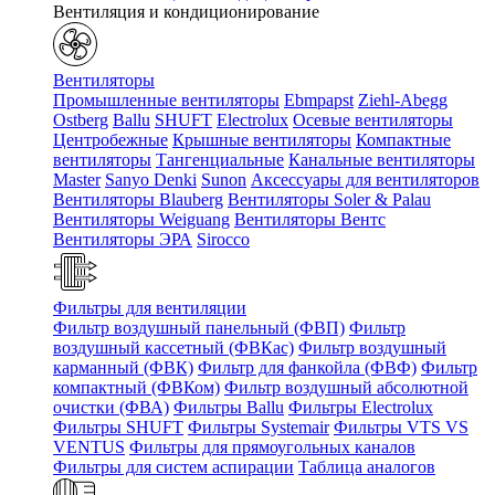
Вентиляция и кондиционирование
Вентиляторы
Промышленные вентиляторы
Ebmpapst
Ziehl-Abegg
Ostberg
Ballu
SHUFT
Electrolux
Осевые вентиляторы
Центробежные
Крышные вентиляторы
Компактные
вентиляторы
Тангенциальные
Канальные вентиляторы
Master
Sanyo Denki
Sunon
Аксессуары для вентиляторов
Вентиляторы Blauberg
Вентиляторы Soler & Palau
Вентиляторы Weiguang
Вентиляторы Вентс
Вентиляторы ЭРА
Sirocco
Фильтры для вентиляции
Фильтр воздушный панельный (ФВП)
Фильтр
воздушный кассетный (ФВКас)
Фильтр воздушный
карманный (ФВК)
Фильтр для фанкойла (ФВФ)
Фильтр
компактный (ФВКом)
Фильтр воздушный абсолютной
очистки (ФВА)
Фильтры Ballu
Фильтры Electrolux
Фильтры SHUFT
Фильтры Systemair
Фильтры VTS VS
VENTUS
Фильтры для прямоугольных каналов
Фильтры для систем аспирации
Таблица аналогов