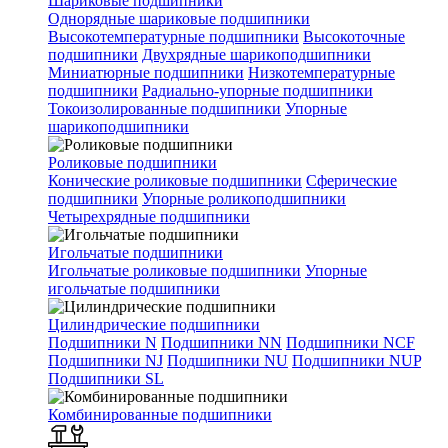
Шариковые подшипники
Однорядные шариковые подшипники
Высокотемпературные подшипники
Высокоточные
подшипники
Двухрядные шарикоподшипники
Миниатюрные подшипники
Низкотемпературные
подшипники
Радиально-упорные подшипники
Токоизолированные подшипники
Упорные
шарикоподшипники
Роликовые подшипники
Конические роликовые подшипники
Сферические
подшипники
Упорные роликоподшипники
Четырехрядные подшипники
Игольчатые подшипники
Игольчатые роликовые подшипники
Упорные
игольчатые подшипники
Цилиндрические подшипники
Подшипники N
Подшипники NN
Подшипники NCF
Подшипники NJ
Подшипники NU
Подшипники NUP
Подшипники SL
Комбинированные подшипники