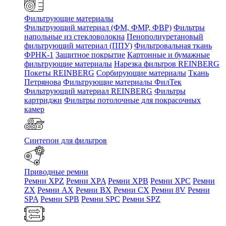
Фильтрующие материалы
Фильтрующий материал (ФМ, ФМР, ФВР)
Фильтры
напольные из стекловолокна
Пенополиуретановый
фильтрующий материал (ППУ)
Фильтровальная ткань
ФРНК-1
Защитное покрытие
Картонные и бумажные
фильтрующие материалы
Нарезка фильтров REINBERG
Покеты REINBERG
Сорбирующие материалы
Ткань
Петрянова
Фильтрующие материалы ФилТек
Фильтрующий материал REINBERG
Фильтры
картриджи
Фильтры потолочные для покрасочных
камер
Синтепон для фильтров
Приводные ремни
Ремни XPZ
Ремни XPA
Ремни XPB
Ремни XPC
Ремни
ZX
Ремни AX
Ремни BX
Ремни CX
Ремни 8V
Ремни
SPA
Ремни SPB
Ремни SPC
Ремни SPZ