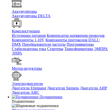
Аккумуляторы
Аккумуляторы DELTA
Комплектующие
Источники питания
Компенсатор натяжения проводов
Компоненты 1-10V
Компоненты протоколов DALI /
DMX
Преобразователи частоты
Программаторы
Стабилизаторы тока
Стартеры
Трансформаторы
ЭМПРА
ЭПРА
Мотор-редукторы
Электродвигатели
Двигатели Ebmpapst
Двигатели Siemens
Двигатели АИР
Двигатели АИС
Подшипники
Подшипники