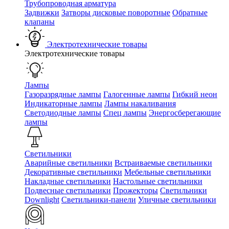
Трубопроводная арматура
Задвижки
Затворы дисковые поворотные
Обратные
клапаны
Электротехнические товары
Электротехнические товары
Лампы
Газоразрядные лампы
Галогенные лампы
Гибкий неон
Индикаторные лампы
Лампы накаливания
Светодиодные лампы
Спец лампы
Энергосберегающие
лампы
Светильники
Аварийные светильники
Встраиваемые светильники
Декоративные светильники
Мебельные светильники
Накладные светильники
Настольные светильники
Подвесные светильники
Прожекторы
Светильники
Downlight
Светильники-панели
Уличные светильники