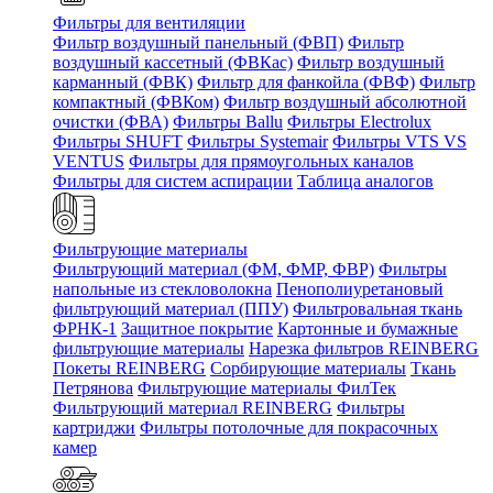
Фильтры для вентиляции
Фильтр воздушный панельный (ФВП)
Фильтр
воздушный кассетный (ФВКас)
Фильтр воздушный
карманный (ФВК)
Фильтр для фанкойла (ФВФ)
Фильтр
компактный (ФВКом)
Фильтр воздушный абсолютной
очистки (ФВА)
Фильтры Ballu
Фильтры Electrolux
Фильтры SHUFT
Фильтры Systemair
Фильтры VTS VS
VENTUS
Фильтры для прямоугольных каналов
Фильтры для систем аспирации
Таблица аналогов
Фильтрующие материалы
Фильтрующий материал (ФМ, ФМР, ФВР)
Фильтры
напольные из стекловолокна
Пенополиуретановый
фильтрующий материал (ППУ)
Фильтровальная ткань
ФРНК-1
Защитное покрытие
Картонные и бумажные
фильтрующие материалы
Нарезка фильтров REINBERG
Покеты REINBERG
Сорбирующие материалы
Ткань
Петрянова
Фильтрующие материалы ФилТек
Фильтрующий материал REINBERG
Фильтры
картриджи
Фильтры потолочные для покрасочных
камер