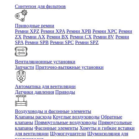
Синтепон для фильтров
Приводные ремни
Ремни XPZ
Ремни XPA
Ремни XPB
Ремни XPC
Ремни
ZX
Ремни AX
Ремни BX
Ремни CX
Ремни 8V
Ремни
SPA
Ремни SPB
Ремни SPC
Ремни SPZ
Вентиляционные установки
Запчасти
Приточно-вытяжные установки
Автоматика для вентиляции
Датчики давления
Приводы
Воздуховоды и фасонные элементы
Клапаны расхода
Круглые воздуховоды
Обратные
клапаны
Прямоугольные воздуховоды
Прямоугольные
клапаны
Фасонные элементы
Хомуты и гибкие вставки
для вентиляции
Шумоглушители
Шумоизоляция для