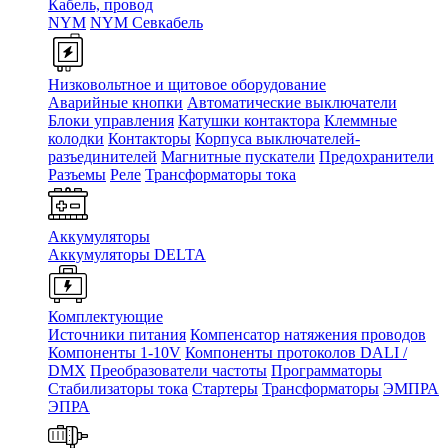
Кабель, провод
NYM
NYM Севкабель
Низковольтное и щитовое оборудование
Аварийные кнопки
Автоматические выключатели
Блоки управления
Катушки контактора
Клеммные
колодки
Контакторы
Корпуса выключателей-
разъединителей
Магнитные пускатели
Предохранители
Разъемы
Реле
Трансформаторы тока
Аккумуляторы
Аккумуляторы DELTA
Комплектующие
Источники питания
Компенсатор натяжения проводов
Компоненты 1-10V
Компоненты протоколов DALI /
DMX
Преобразователи частоты
Программаторы
Стабилизаторы тока
Стартеры
Трансформаторы
ЭМПРА
ЭПРА