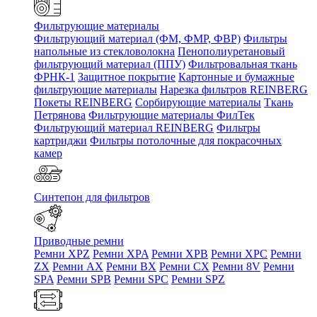
Фильтрующие материалы
Фильтрующий материал (ФМ, ФМР, ФВР)
Фильтры
напольные из стекловолокна
Пенополиуретановый
фильтрующий материал (ППУ)
Фильтровальная ткань
ФРНК-1
Защитное покрытие
Картонные и бумажные
фильтрующие материалы
Нарезка фильтров REINBERG
Покеты REINBERG
Сорбирующие материалы
Ткань
Петрянова
Фильтрующие материалы ФилТек
Фильтрующий материал REINBERG
Фильтры
картриджи
Фильтры потолочные для покрасочных
камер
Синтепон для фильтров
Приводные ремни
Ремни XPZ
Ремни XPA
Ремни XPB
Ремни XPC
Ремни
ZX
Ремни AX
Ремни BX
Ремни CX
Ремни 8V
Ремни
SPA
Ремни SPB
Ремни SPC
Ремни SPZ