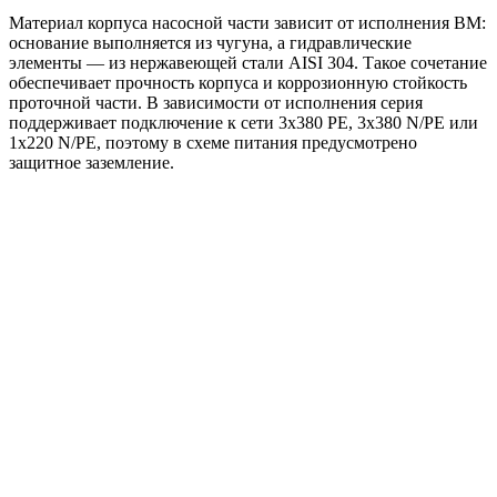
Материал корпуса насосной части зависит от исполнения BM:
основание выполняется из чугуна, а гидравлические
элементы — из нержавеющей стали AISI 304. Такое сочетание
обеспечивает прочность корпуса и коррозионную стойкость
проточной части. В зависимости от исполнения серия
поддерживает подключение к сети 3x380 PE, 3x380 N/PE или
1x220 N/PE, поэтому в схеме питания предусмотрено
защитное заземление.
Области применения:
жокей-насос для систем пожаротушения HC-FS;
повышение давления в инженерных системах;
поддержание давления в линиях водоснабжения и
других системах, где требуется стабильный напор.
Преимущества
Готовое решение для повышения и поддержания
давления.
Оптимальная работа в роли жокей-насоса для HC-FS.
Компактная вертикальная компоновка на общей раме.
Насос BM с высоким напором при сравнительно малой
подаче.