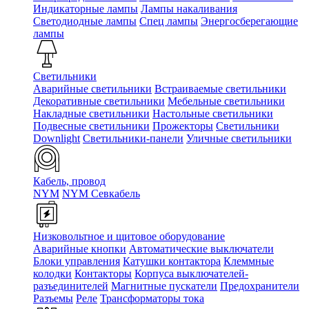
Индикаторные лампы
Лампы накаливания
Светодиодные лампы
Спец лампы
Энергосберегающие
лампы
Светильники
Аварийные светильники
Встраиваемые светильники
Декоративные светильники
Мебельные светильники
Накладные светильники
Настольные светильники
Подвесные светильники
Прожекторы
Светильники
Downlight
Светильники-панели
Уличные светильники
Кабель, провод
NYM
NYM Севкабель
Низковольтное и щитовое оборудование
Аварийные кнопки
Автоматические выключатели
Блоки управления
Катушки контактора
Клеммные
колодки
Контакторы
Корпуса выключателей-
разъединителей
Магнитные пускатели
Предохранители
Разъемы
Реле
Трансформаторы тока