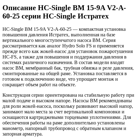
Описание HC-Single BM 15-9A V2-A-
60-25 серии HC-Single Истратех
HC-Single BM 15-9A V2-A-60-25 — компактная установка
повышения давления Истратех, выполненная на базе
вертикального многоступенчатого насоса BM. Серия
рассматривается как аналог Hydro Solo FS и применяется
прежде всего как жокей-насос для установок пожаротушения
HC-FS, а также для повышения и поддержания давления в
системах различного назначения. В состав модели входят
насос BM, мембранный бак, трубная обвязка и реле давления,
смонтированные на общей раме. Установка поставляется в
готовом к подключению виде, что упрощает монтаж и
сокращает объем работ на объекте.
Конструкция серии ориентирована на стабильную работу при
малой подаче и высоком напоре. Насосы BM рекомендованы
для роли жокей-насоса, поскольку развивают высокий напор,
занимают мало места за счет вертикальной компоновки и
оснащаются картриджевыми торцевыми уплотнениями. Для
обеспечения работы на раме дополнительно установлены
манометр, напорный трубопровод с обратным клапаном и
запорная арматура.