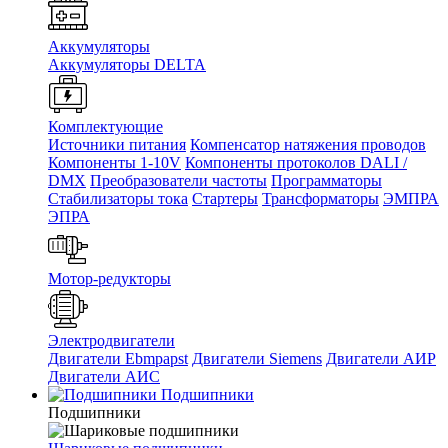
Аккумуляторы
Аккумуляторы DELTA
Комплектующие
Источники питания
Компенсатор натяжения проводов
Компоненты 1-10V
Компоненты протоколов DALI /
DMX
Преобразователи частоты
Программаторы
Стабилизаторы тока
Стартеры
Трансформаторы
ЭМПРА
ЭПРА
Мотор-редукторы
Электродвигатели
Двигатели Ebmpapst
Двигатели Siemens
Двигатели АИР
Двигатели АИС
Подшипники
Подшипники