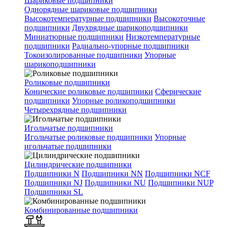
Шариковые подшипники
Однорядные шариковые подшипники
Высокотемпературные подшипники
Высокоточные
подшипники
Двухрядные шарикоподшипники
Миниатюрные подшипники
Низкотемпературные
подшипники
Радиально-упорные подшипники
Токоизолированные подшипники
Упорные
шарикоподшипники
Роликовые подшипники
Конические роликовые подшипники
Сферические
подшипники
Упорные роликоподшипники
Четырехрядные подшипники
Игольчатые подшипники
Игольчатые роликовые подшипники
Упорные
игольчатые подшипники
Цилиндрические подшипники
Подшипники N
Подшипники NN
Подшипники NCF
Подшипники NJ
Подшипники NU
Подшипники NUP
Подшипники SL
Комбинированные подшипники