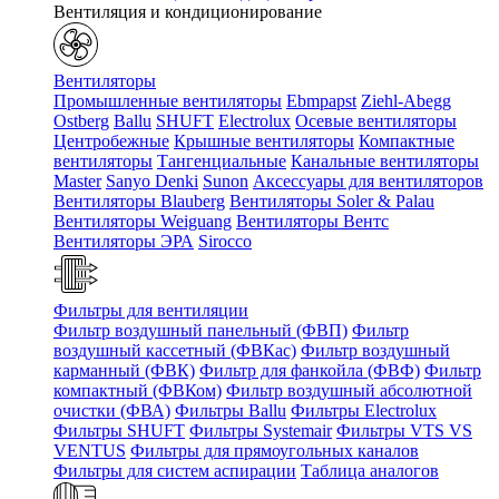
Вентиляция и кондиционирование
Вентиляторы
Промышленные вентиляторы
Ebmpapst
Ziehl-Abegg
Ostberg
Ballu
SHUFT
Electrolux
Осевые вентиляторы
Центробежные
Крышные вентиляторы
Компактные
вентиляторы
Тангенциальные
Канальные вентиляторы
Master
Sanyo Denki
Sunon
Аксессуары для вентиляторов
Вентиляторы Blauberg
Вентиляторы Soler & Palau
Вентиляторы Weiguang
Вентиляторы Вентс
Вентиляторы ЭРА
Sirocco
Фильтры для вентиляции
Фильтр воздушный панельный (ФВП)
Фильтр
воздушный кассетный (ФВКас)
Фильтр воздушный
карманный (ФВК)
Фильтр для фанкойла (ФВФ)
Фильтр
компактный (ФВКом)
Фильтр воздушный абсолютной
очистки (ФВА)
Фильтры Ballu
Фильтры Electrolux
Фильтры SHUFT
Фильтры Systemair
Фильтры VTS VS
VENTUS
Фильтры для прямоугольных каналов
Фильтры для систем аспирации
Таблица аналогов