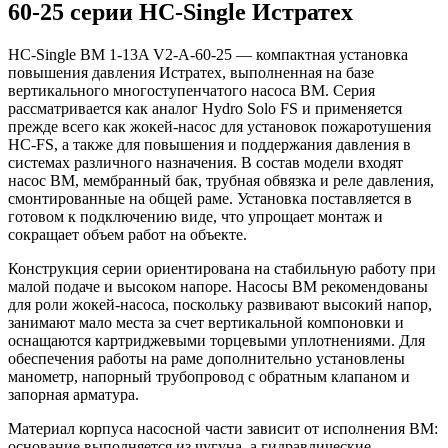
60-25 серии HC-Single Истратех
HC-Single BM 1-13A V2-A-60-25 — компактная установка
повышения давления Истратех, выполненная на базе
вертикального многоступенчатого насоса BM. Серия
рассматривается как аналог Hydro Solo FS и применяется
прежде всего как жокей-насос для установок пожаротушения
HC-FS, а также для повышения и поддержания давления в
системах различного назначения. В состав модели входят
насос BM, мембранный бак, трубная обвязка и реле давления,
смонтированные на общей раме. Установка поставляется в
готовом к подключению виде, что упрощает монтаж и
сокращает объем работ на объекте.
Конструкция серии ориентирована на стабильную работу при
малой подаче и высоком напоре. Насосы BM рекомендованы
для роли жокей-насоса, поскольку развивают высокий напор,
занимают мало места за счет вертикальной компоновки и
оснащаются картриджевыми торцевыми уплотнениями. Для
обеспечения работы на раме дополнительно установлены
манометр, напорный трубопровод с обратным клапаном и
запорная арматура.
Материал корпуса насосной части зависит от исполнения BM:
основание выполняется из чугуна, а гидравлические