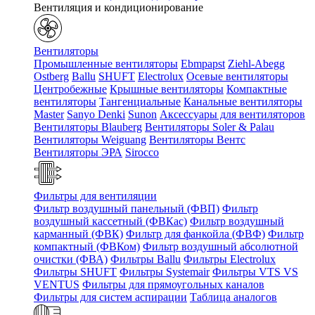
Вентиляция и кондиционирование
Вентиляторы
Промышленные вентиляторы
Ebmpapst
Ziehl-Abegg
Ostberg
Ballu
SHUFT
Electrolux
Осевые вентиляторы
Центробежные
Крышные вентиляторы
Компактные
вентиляторы
Тангенциальные
Канальные вентиляторы
Master
Sanyo Denki
Sunon
Аксессуары для вентиляторов
Вентиляторы Blauberg
Вентиляторы Soler & Palau
Вентиляторы Weiguang
Вентиляторы Вентс
Вентиляторы ЭРА
Sirocco
Фильтры для вентиляции
Фильтр воздушный панельный (ФВП)
Фильтр
воздушный кассетный (ФВКас)
Фильтр воздушный
карманный (ФВК)
Фильтр для фанкойла (ФВФ)
Фильтр
компактный (ФВКом)
Фильтр воздушный абсолютной
очистки (ФВА)
Фильтры Ballu
Фильтры Electrolux
Фильтры SHUFT
Фильтры Systemair
Фильтры VTS VS
VENTUS
Фильтры для прямоугольных каналов
Фильтры для систем аспирации
Таблица аналогов