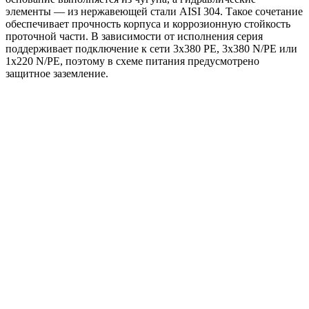
элементы — из нержавеющей стали AISI 304. Такое сочетание
обеспечивает прочность корпуса и коррозионную стойкость
проточной части. В зависимости от исполнения серия
поддерживает подключение к сети 3x380 PE, 3x380 N/PE или
1x220 N/PE, поэтому в схеме питания предусмотрено
защитное заземление.
Области применения:
жокей-насос для систем пожаротушения HC-FS;
повышение давления в инженерных системах;
поддержание давления в линиях водоснабжения и
других системах, где требуется стабильный напор.
Преимущества
Готовое решение для повышения и поддержания
давления.
Оптимальная работа в роли жокей-насоса для HC-FS.
Компактная вертикальная компоновка на общей раме.
Насос BM с высоким напором при сравнительно малой
подаче.
Чугунное основание и проточная часть из нержавеющей
стали AISI 304.