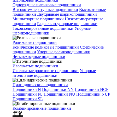
Шариковые подшипники
Однорядные шариковые подшипники
Высокотемпературные подшипники
Высокоточные
подшипники
Двухрядные шарикоподшипники
Миниатюрные подшипники
Низкотемпературные
подшипники
Радиально-упорные подшипники
Токоизолированные подшипники
Упорные
шарикоподшипники
Роликовые подшипники
Конические роликовые подшипники
Сферические
подшипники
Упорные роликоподшипники
Четырехрядные подшипники
Игольчатые подшипники
Игольчатые роликовые подшипники
Упорные
игольчатые подшипники
Цилиндрические подшипники
Подшипники N
Подшипники NN
Подшипники NCF
Подшипники NJ
Подшипники NU
Подшипники NUP
Подшипники SL
Комбинированные подшипники