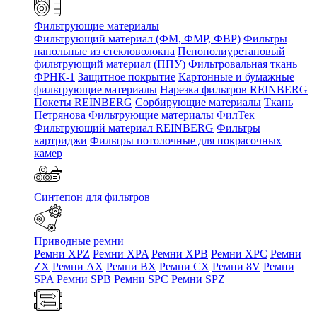
Фильтрующие материалы
Фильтрующий материал (ФМ, ФМР, ФВР)
Фильтры
напольные из стекловолокна
Пенополиуретановый
фильтрующий материал (ППУ)
Фильтровальная ткань
ФРНК-1
Защитное покрытие
Картонные и бумажные
фильтрующие материалы
Нарезка фильтров REINBERG
Покеты REINBERG
Сорбирующие материалы
Ткань
Петрянова
Фильтрующие материалы ФилТек
Фильтрующий материал REINBERG
Фильтры
картриджи
Фильтры потолочные для покрасочных
камер
Синтепон для фильтров
Приводные ремни
Ремни XPZ
Ремни XPA
Ремни XPB
Ремни XPC
Ремни
ZX
Ремни AX
Ремни BX
Ремни CX
Ремни 8V
Ремни
SPA
Ремни SPB
Ремни SPC
Ремни SPZ