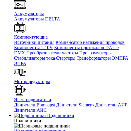
Аккумуляторы
Аккумуляторы DELTA
Комплектующие
Источники питания
Компенсатор натяжения проводов
Компоненты 1-10V
Компоненты протоколов DALI /
DMX
Преобразователи частоты
Программаторы
Стабилизаторы тока
Стартеры
Трансформаторы
ЭМПРА
ЭПРА
Мотор-редукторы
Электродвигатели
Двигатели Ebmpapst
Двигатели Siemens
Двигатели АИР
Двигатели АИС
Подшипники
Подшипники