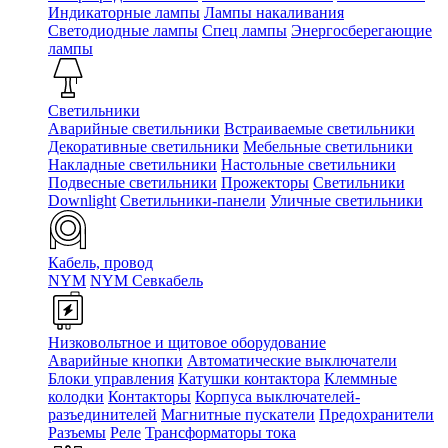
Индикаторные лампы
Лампы накаливания
Светодиодные лампы
Спец лампы
Энергосберегающие
лампы
Светильники
Аварийные светильники
Встраиваемые светильники
Декоративные светильники
Мебельные светильники
Накладные светильники
Настольные светильники
Подвесные светильники
Прожекторы
Светильники
Downlight
Светильники-панели
Уличные светильники
Кабель, провод
NYM
NYM Севкабель
Низковольтное и щитовое оборудование
Аварийные кнопки
Автоматические выключатели
Блоки управления
Катушки контактора
Клеммные
колодки
Контакторы
Корпуса выключателей-
разъединителей
Магнитные пускатели
Предохранители
Разъемы
Реле
Трансформаторы тока