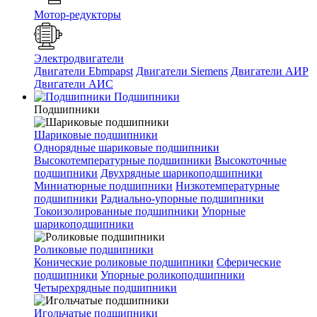
Мотор-редукторы
Электродвигатели
Двигатели Ebmpapst
Двигатели Siemens
Двигатели АИР
Двигатели АИС
Подшипники
Подшипники
Шариковые подшипники
Однорядные шариковые подшипники
Высокотемпературные подшипники
Высокоточные
подшипники
Двухрядные шарикоподшипники
Миниатюрные подшипники
Низкотемпературные
подшипники
Радиально-упорные подшипники
Токоизолированные подшипники
Упорные
шарикоподшипники
Роликовые подшипники
Конические роликовые подшипники
Сферические
подшипники
Упорные роликоподшипники
Четырехрядные подшипники
Игольчатые подшипники