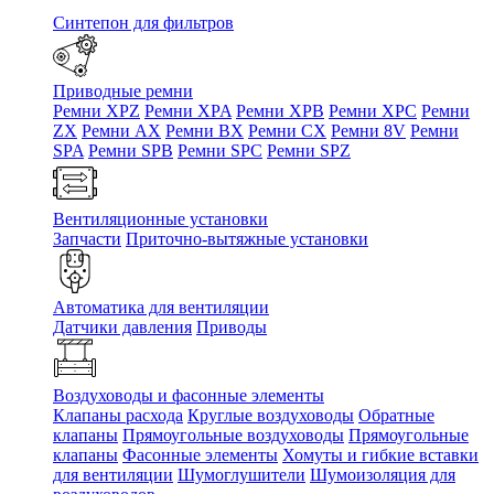
Синтепон для фильтров
Приводные ремни
Ремни XPZ
Ремни XPA
Ремни XPB
Ремни XPC
Ремни
ZX
Ремни AX
Ремни BX
Ремни CX
Ремни 8V
Ремни
SPA
Ремни SPB
Ремни SPC
Ремни SPZ
Вентиляционные установки
Запчасти
Приточно-вытяжные установки
Автоматика для вентиляции
Датчики давления
Приводы
Воздуховоды и фасонные элементы
Клапаны расхода
Круглые воздуховоды
Обратные
клапаны
Прямоугольные воздуховоды
Прямоугольные
клапаны
Фасонные элементы
Хомуты и гибкие вставки
для вентиляции
Шумоглушители
Шумоизоляция для