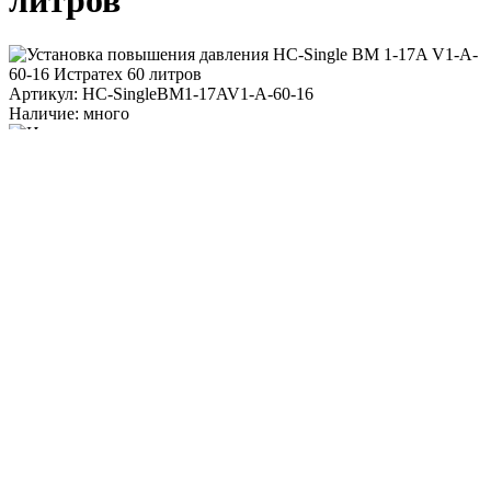
литров
Артикул: HC-SingleBM1-17AV1-A-60-16
Наличие: много
260 501 ₽
/ шт.
До конца акции осталось:
00
дн.
00
час.
00
мин.
Напряжение, B
3x380, PE, 50 Гц
Степень защиты
IP54
В корзину
Работаем только с контрагентами из РФ
Подарок при покупке
Дарим подарок при покупке данного товара
Выбрать подарок
Поделиться