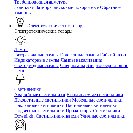
Трубопроводная арматура
Задвижки
Затворы дисковые поворотные
Обратные
клапаны
Электротехнические товары
Электротехнические товары
Лампы
Газоразрядные лампы
Галогенные лампы
Гибкий неон
Индикаторные лампы
Лампы накаливания
Светодиодные лампы
Спец лампы
Энергосберегающие
лампы
Светильники
Аварийные светильники
Встраиваемые светильники
Декоративные светильники
Мебельные светильники
Накладные светильники
Настольные светильники
Подвесные светильники
Прожекторы
Светильники
Downlight
Светильники-панели
Уличные светильники