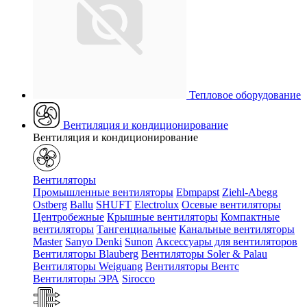
Тепловое оборудование
Вентиляция и кондиционирование
Вентиляция и кондиционирование
Вентиляторы
Промышленные вентиляторы
Ebmpapst
Ziehl-Abegg
Ostberg
Ballu
SHUFT
Electrolux
Осевые вентиляторы
Центробежные
Крышные вентиляторы
Компактные
вентиляторы
Тангенциальные
Канальные вентиляторы
Master
Sanyo Denki
Sunon
Аксессуары для вентиляторов
Вентиляторы Blauberg
Вентиляторы Soler & Palau
Вентиляторы Weiguang
Вентиляторы Вентс
Вентиляторы ЭРА
Sirocco