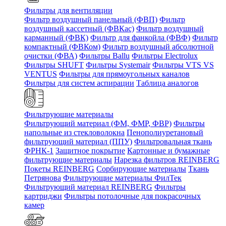
Фильтры для вентиляции
Фильтр воздушный панельный (ФВП)
Фильтр
воздушный кассетный (ФВКас)
Фильтр воздушный
карманный (ФВК)
Фильтр для фанкойла (ФВФ)
Фильтр
компактный (ФВКом)
Фильтр воздушный абсолютной
очистки (ФВА)
Фильтры Ballu
Фильтры Electrolux
Фильтры SHUFT
Фильтры Systemair
Фильтры VTS VS
VENTUS
Фильтры для прямоугольных каналов
Фильтры для систем аспирации
Таблица аналогов
Фильтрующие материалы
Фильтрующий материал (ФМ, ФМР, ФВР)
Фильтры
напольные из стекловолокна
Пенополиуретановый
фильтрующий материал (ППУ)
Фильтровальная ткань
ФРНК-1
Защитное покрытие
Картонные и бумажные
фильтрующие материалы
Нарезка фильтров REINBERG
Покеты REINBERG
Сорбирующие материалы
Ткань
Петрянова
Фильтрующие материалы ФилТек
Фильтрующий материал REINBERG
Фильтры
картриджи
Фильтры потолочные для покрасочных
камер