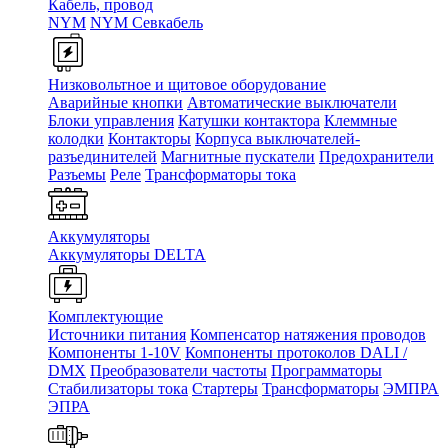
Кабель, провод
NYM
NYM Севкабель
Низковольтное и щитовое оборудование
Аварийные кнопки
Автоматические выключатели
Блоки управления
Катушки контактора
Клеммные
колодки
Контакторы
Корпуса выключателей-
разъединителей
Магнитные пускатели
Предохранители
Разъемы
Реле
Трансформаторы тока
Аккумуляторы
Аккумуляторы DELTA
Комплектующие
Источники питания
Компенсатор натяжения проводов
Компоненты 1-10V
Компоненты протоколов DALI /
DMX
Преобразователи частоты
Программаторы
Стабилизаторы тока
Стартеры
Трансформаторы
ЭМПРА
ЭПРА