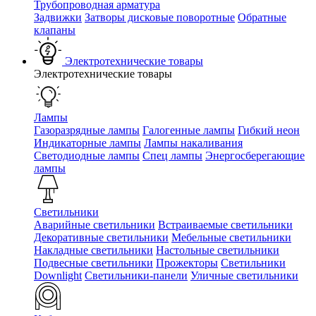
Трубопроводная арматура
Задвижки
Затворы дисковые поворотные
Обратные
клапаны
Электротехнические товары
Электротехнические товары
Лампы
Газоразрядные лампы
Галогенные лампы
Гибкий неон
Индикаторные лампы
Лампы накаливания
Светодиодные лампы
Спец лампы
Энергосберегающие
лампы
Светильники
Аварийные светильники
Встраиваемые светильники
Декоративные светильники
Мебельные светильники
Накладные светильники
Настольные светильники
Подвесные светильники
Прожекторы
Светильники
Downlight
Светильники-панели
Уличные светильники