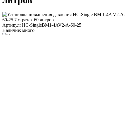
литров
Артикул: HC-SingleBM1-4AV2-A-60-25
Наличие: много
319 986 ₽
/ шт.
До конца акции осталось:
00
дн.
00
час.
00
мин.
Напряжение, B
3x380, PE, 50 Гц
Степень защиты
IP54
В корзину
Работаем только с контрагентами из РФ
Подарок при покупке
Дарим подарок при покупке данного товара
Выбрать подарок
Поделиться