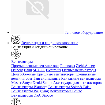
Тепловое оборудование
Вентиляция и кондиционирование
Вентиляция и кондиционирование
Вентиляторы
Промышленные вентиляторы
Ebmpapst
Ziehl-Abegg
Ostberg
Ballu
SHUFT
Electrolux
Осевые вентиляторы
Центробежные
Крышные вентиляторы
Компактные
вентиляторы
Тангенциальные
Канальные вентиляторы
Master
Sanyo Denki
Sunon
Аксессуары для вентиляторов
Вентиляторы Blauberg
Вентиляторы Soler & Palau
Вентиляторы Weiguang
Вентиляторы Вентс
Вентиляторы ЭРА
Sirocco