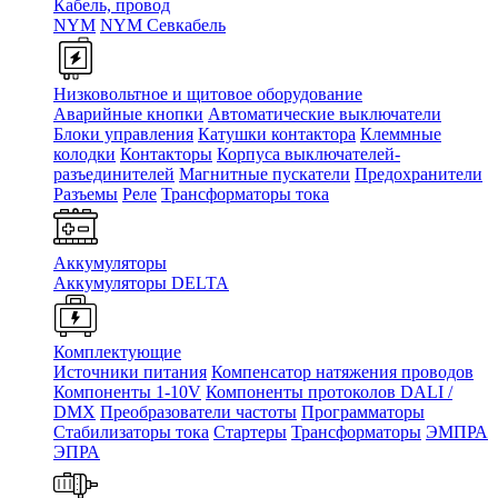
Кабель, провод
NYM
NYM Севкабель
Низковольтное и щитовое оборудование
Аварийные кнопки
Автоматические выключатели
Блоки управления
Катушки контактора
Клеммные
колодки
Контакторы
Корпуса выключателей-
разъединителей
Магнитные пускатели
Предохранители
Разъемы
Реле
Трансформаторы тока
Аккумуляторы
Аккумуляторы DELTA
Комплектующие
Источники питания
Компенсатор натяжения проводов
Компоненты 1-10V
Компоненты протоколов DALI /
DMX
Преобразователи частоты
Программаторы
Стабилизаторы тока
Стартеры
Трансформаторы
ЭМПРА
ЭПРА