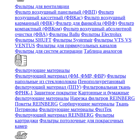
Фильтры для вентиляции
Фильтр воздушный панельный (ФВП)
Фильтр
воздушный кассетный (ФВКас)
Фильтр воздушный
карманный (ФВК)
Фильтр для фанкойла (ФВФ)
Фильтр
компактный (ФВКом)
Фильтр воздушный абсолютной
очистки (ФВА)
Фильтры Ballu
Фильтры Electrolux
Фильтры SHUFT
Фильтры Systemair
Фильтры VTS VS
VENTUS
Фильтры для прямоугольных каналов
Фильтры для систем аспирации
Таблица аналогов
Фильтрующие материалы
Фильтрующий материал (ФМ, ФМР, ФВР)
Фильтры
напольные из стекловолокна
Пенополиуретановый
фильтрующий материал (ППУ)
Фильтровальная ткань
ФРНК-1
Защитное покрытие
Картонные и бумажные
фильтрующие материалы
Нарезка фильтров REINBERG
Покеты REINBERG
Сорбирующие материалы
Ткань
Петрянова
Фильтрующие материалы ФилТек
Фильтрующий материал REINBERG
Фильтры
картриджи
Фильтры потолочные для покрасочных
камер