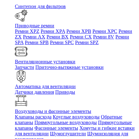
Синтепон для фильтров
Приводные ремни
Ремни XPZ
Ремни XPA
Ремни XPB
Ремни XPC
Ремни
ZX
Ремни AX
Ремни BX
Ремни CX
Ремни 8V
Ремни
SPA
Ремни SPB
Ремни SPC
Ремни SPZ
Вентиляционные установки
Запчасти
Приточно-вытяжные установки
Автоматика для вентиляции
Датчики давления
Приводы
Воздуховоды и фасонные элементы
Клапаны расхода
Круглые воздуховоды
Обратные
клапаны
Прямоугольные воздуховоды
Прямоугольные
клапаны
Фасонные элементы
Хомуты и гибкие вставки
для вентиляции
Шумоглушители
Шумоизоляция для