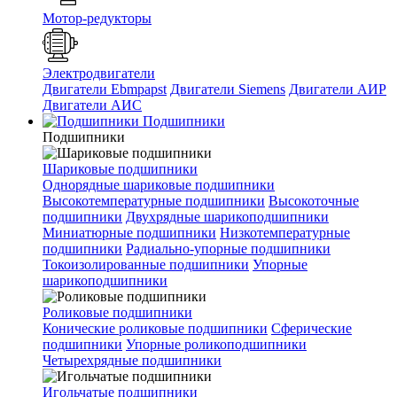
Мотор-редукторы
Электродвигатели
Двигатели Ebmpapst
Двигатели Siemens
Двигатели АИР
Двигатели АИС
Подшипники
Подшипники
Шариковые подшипники
Однорядные шариковые подшипники
Высокотемпературные подшипники
Высокоточные
подшипники
Двухрядные шарикоподшипники
Миниатюрные подшипники
Низкотемпературные
подшипники
Радиально-упорные подшипники
Токоизолированные подшипники
Упорные
шарикоподшипники
Роликовые подшипники
Конические роликовые подшипники
Сферические
подшипники
Упорные роликоподшипники
Четырехрядные подшипники
Игольчатые подшипники