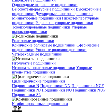
Шариковые подшипники
Однорядные шариковые подшипники
Высокотемпературные подшипники
Высокоточные
подшипники
Двухрядные шарикоподшипники
Миниатюрные подшипники
Низкотемпературные
подшипники
Радиально-упорные подшипники
Токоизолированные подшипники
Упорные
шарикоподшипники
Роликовые подшипники
Конические роликовые подшипники
Сферические
подшипники
Упорные роликоподшипники
Четырехрядные подшипники
Игольчатые подшипники
Игольчатые роликовые подшипники
Упорные
игольчатые подшипники
Цилиндрические подшипники
Подшипники N
Подшипники NN
Подшипники NCF
Подшипники NJ
Подшипники NU
Подшипники NUP
Подшипники SL
Комбинированные подшипники