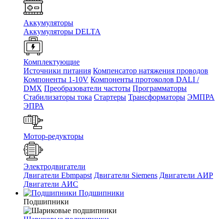
Аккумуляторы
Аккумуляторы DELTA
Комплектующие
Источники питания
Компенсатор натяжения проводов
Компоненты 1-10V
Компоненты протоколов DALI /
DMX
Преобразователи частоты
Программаторы
Стабилизаторы тока
Стартеры
Трансформаторы
ЭМПРА
ЭПРА
Мотор-редукторы
Электродвигатели
Двигатели Ebmpapst
Двигатели Siemens
Двигатели АИР
Двигатели АИС
Подшипники
Подшипники