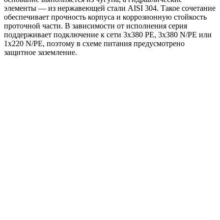
элементы — из нержавеющей стали AISI 304. Такое сочетание
обеспечивает прочность корпуса и коррозионную стойкость
проточной части. В зависимости от исполнения серия
поддерживает подключение к сети 3x380 PE, 3x380 N/PE или
1x220 N/PE, поэтому в схеме питания предусмотрено
защитное заземление.
Области применения:
жокей-насос для систем пожаротушения HC-FS;
повышение давления в инженерных системах;
поддержание давления в линиях водоснабжения и
других системах, где требуется стабильный напор.
Преимущества
Готовое решение для повышения и поддержания
давления.
Оптимальная работа в роли жокей-насоса для HC-FS.
Компактная вертикальная компоновка на общей раме.
Насос BM с высоким напором при сравнительно малой
подаче.
Чугунное основание и проточная часть из нержавеющей
стали AISI 304.