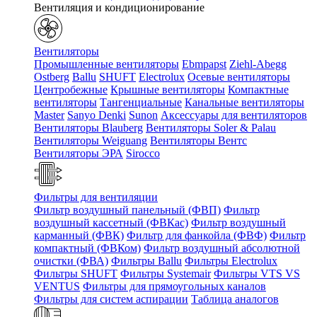
Вентиляция и кондиционирование
Вентиляторы
Промышленные вентиляторы
Ebmpapst
Ziehl-Abegg
Ostberg
Ballu
SHUFT
Electrolux
Осевые вентиляторы
Центробежные
Крышные вентиляторы
Компактные
вентиляторы
Тангенциальные
Канальные вентиляторы
Master
Sanyo Denki
Sunon
Аксессуары для вентиляторов
Вентиляторы Blauberg
Вентиляторы Soler & Palau
Вентиляторы Weiguang
Вентиляторы Вентс
Вентиляторы ЭРА
Sirocco
Фильтры для вентиляции
Фильтр воздушный панельный (ФВП)
Фильтр
воздушный кассетный (ФВКас)
Фильтр воздушный
карманный (ФВК)
Фильтр для фанкойла (ФВФ)
Фильтр
компактный (ФВКом)
Фильтр воздушный абсолютной
очистки (ФВА)
Фильтры Ballu
Фильтры Electrolux
Фильтры SHUFT
Фильтры Systemair
Фильтры VTS VS
VENTUS
Фильтры для прямоугольных каналов
Фильтры для систем аспирации
Таблица аналогов