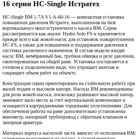
16 серии HC-Single Истратех
HC-Single BM 1-7A V1-A-60-16 — компактная установка
повышения давления Истратех, выполненная на базе
вертикального многоступенчатого насоса BM. Серия
рассматривается как аналог Hydro Solo FS и применяется
прежде всего как жокей-насос для установок пожаротушения
HC-FS, а также для повышения и поддержания давления в
системах различного назначения. В состав модели входят
насос BM, мембранный бак, трубная обвязка и реле давления,
смонтированные на общей раме. Установка поставляется в
готовом к подключению виде, что упрощает монтаж и
сокращает объем работ на объекте.
Конструкция серии ориентирована на стабильную работу при
малой подаче и высоком напоре. Насосы BM рекомендованы
для роли жокей-насоса, поскольку развивают высокий напор,
занимают мало места за счет вертикальной компоновки и
оснащаются картриджевыми торцевыми уплотнениями. Для
обеспечения работы на раме дополнительно установлены
манометр, напорный трубопровод с обратным клапаном и
запорная арматура.
Материал корпуса насосной части зависит от исполнения BM:
основание выполняется из чугуна, а гидравлические