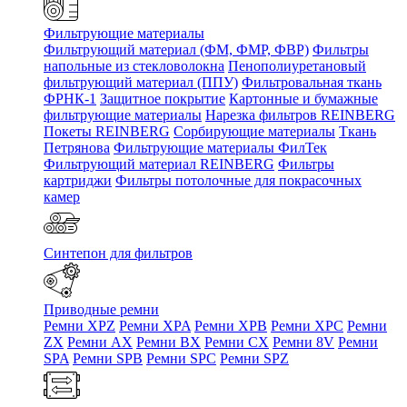
Фильтрующие материалы
Фильтрующий материал (ФМ, ФМР, ФВР)
Фильтры
напольные из стекловолокна
Пенополиуретановый
фильтрующий материал (ППУ)
Фильтровальная ткань
ФРНК-1
Защитное покрытие
Картонные и бумажные
фильтрующие материалы
Нарезка фильтров REINBERG
Покеты REINBERG
Сорбирующие материалы
Ткань
Петрянова
Фильтрующие материалы ФилТек
Фильтрующий материал REINBERG
Фильтры
картриджи
Фильтры потолочные для покрасочных
камер
Синтепон для фильтров
Приводные ремни
Ремни XPZ
Ремни XPA
Ремни XPB
Ремни XPC
Ремни
ZX
Ремни AX
Ремни BX
Ремни CX
Ремни 8V
Ремни
SPA
Ремни SPB
Ремни SPC
Ремни SPZ