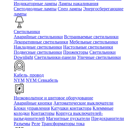
Индикаторные лампы
Лампы накаливания
Светодиодные лампы
Спец лампы
Энергосберегающие
лампы
Светильники
Аварийные светильники
Встраиваемые светильники
Декоративные светильники
Мебельные светильники
Накладные светильники
Настольные светильники
Подвесные светильники
Прожекторы
Светильники
Downlight
Светильники-панели
Уличные светильники
Кабель, провод
NYM
NYM Севкабель
Низковольтное и щитовое оборудование
Аварийные кнопки
Автоматические выключатели
Блоки управления
Катушки контактора
Клеммные
колодки
Контакторы
Корпуса выключателей-
разъединителей
Магнитные пускатели
Предохранители
Разъемы
Реле
Трансформаторы тока