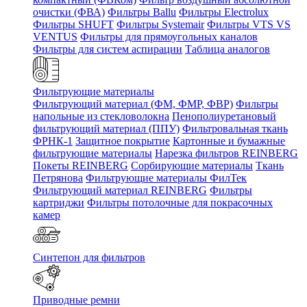
очистки (ФВА)
Фильтры Ballu
Фильтры Electrolux
Фильтры SHUFT
Фильтры Systemair
Фильтры VTS VS
VENTUS
Фильтры для прямоугольных каналов
Фильтры для систем аспирации
Таблица аналогов
Фильтрующие материалы
Фильтрующий материал (ФМ, ФМР, ФВР)
Фильтры
напольные из стекловолокна
Пенополиуретановый
фильтрующий материал (ППУ)
Фильтровальная ткань
ФРНК-1
Защитное покрытие
Картонные и бумажные
фильтрующие материалы
Нарезка фильтров REINBERG
Покеты REINBERG
Сорбирующие материалы
Ткань
Петрянова
Фильтрующие материалы ФилТек
Фильтрующий материал REINBERG
Фильтры
картриджи
Фильтры потолочные для покрасочных
камер
Синтепон для фильтров
Приводные ремни