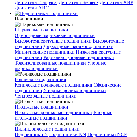
Двигатели Ebmpapst
Двигатели Siemens
Двигатели АИР
Двигатели АИС
Подшипники
Подшипники
Шариковые подшипники
Однорядные шариковые подшипники
Высокотемпературные подшипники
Высокоточные
подшипники
Двухрядные шарикоподшипники
Миниатюрные подшипники
Низкотемпературные
подшипники
Радиально-упорные подшипники
Токоизолированные подшипники
Упорные
шарикоподшипники
Роликовые подшипники
Конические роликовые подшипники
Сферические
подшипники
Упорные роликоподшипники
Четырехрядные подшипники
Игольчатые подшипники
Игольчатые роликовые подшипники
Упорные
игольчатые подшипники
Цилиндрические подшипники
Подшипники N
Подшипники NN
Подшипники NCF