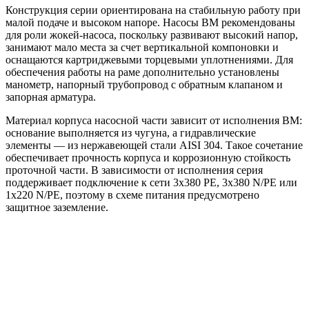
Конструкция серии ориентирована на стабильную работу при
малой подаче и высоком напоре. Насосы BM рекомендованы
для роли жокей-насоса, поскольку развивают высокий напор,
занимают мало места за счет вертикальной компоновки и
оснащаются картриджевыми торцевыми уплотнениями. Для
обеспечения работы на раме дополнительно установлены
манометр, напорный трубопровод с обратным клапаном и
запорная арматура.
Материал корпуса насосной части зависит от исполнения BM:
основание выполняется из чугуна, а гидравлические
элементы — из нержавеющей стали AISI 304. Такое сочетание
обеспечивает прочность корпуса и коррозионную стойкость
проточной части. В зависимости от исполнения серия
поддерживает подключение к сети 3x380 PE, 3x380 N/PE или
1x220 N/PE, поэтому в схеме питания предусмотрено
защитное заземление.
Области применения:
жокей-насос для систем пожаротушения HC-FS;
повышение давления в инженерных системах;
поддержание давления в линиях водоснабжения и
других системах, где требуется стабильный напор.