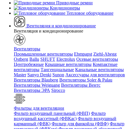
Приводные ремни
Кондиционеры
Тепловое оборудование
Вентиляция и кондиционирование
Вентиляция и кондиционирование
Вентиляторы
Промышленные вентиляторы
Ebmpapst
Ziehl-Abegg
Ostberg
Ballu
SHUFT
Electrolux
Осевые вентиляторы
Центробежные
Крышные вентиляторы
Компактные
вентиляторы
Тангенциальные
Канальные вентиляторы
Master
Sanyo Denki
Sunon
Аксессуары для вентиляторов
Вентиляторы Blauberg
Вентиляторы Soler & Palau
Вентиляторы Weiguang
Вентиляторы Вентс
Вентиляторы ЭРА
Sirocco
Фильтры для вентиляции
Фильтр воздушный панельный (ФВП)
Фильтр
воздушный кассетный (ФВКас)
Фильтр воздушный
карманный (ФВК)
Фильтр для фанкойла (ФВФ)
Фильтр
компактный (ФВКом)
Фильтр воздушный абсолютной