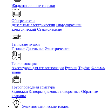
Жидкотопливные горелки
Обогреватели
Дизельные электрический
Инфракрасный
электрический
Стационарные
Тепловые пушки
Газовые
Дизельные
Электрические
Теплоизоляция
Аксессуары для теплоизоляции
Рулоны
Трубки
Фольма-
ткань
Трубопроводная арматура
Задвижки
Затворы дисковые поворотные
Обратные
клапаны
Электротехнические товары