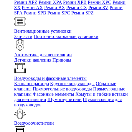
Ремни XPZ
Ремни XPA
Ремни XPB
Ремни XPC
Ремни
ZX
Ремни AX
Ремни BX
Ремни CX
Ремни 8V
Ремни
SPA
Ремни SPB
Ремни SPC
Ремни SPZ
Вентиляционные установки
Запчасти
Приточно-вытяжные установки
Автоматика для вентиляции
Датчики давления
Приводы
Воздуховоды и фасонные элементы
Клапаны расхода
Круглые воздуховоды
Обратные
клапаны
Прямоугольные воздуховоды
Прямоугольные
клапаны
Фасонные элементы
Хомуты и гибкие вставки
для вентиляции
Шумоглушители
Шумоизоляция для
воздуховодов
Воздухоочистители