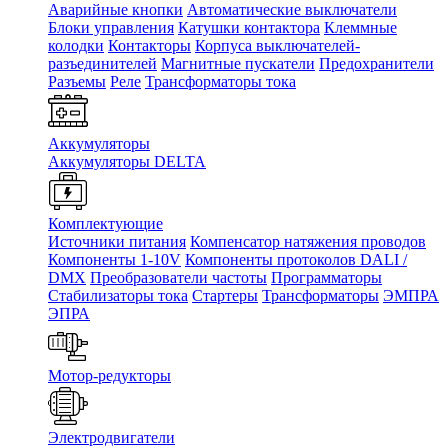
Аварийные кнопки
Автоматические выключатели
Блоки управления
Катушки контактора
Клеммные
колодки
Контакторы
Корпуса выключателей-
разъединителей
Магнитные пускатели
Предохранители
Разъемы
Реле
Трансформаторы тока
Аккумуляторы
Аккумуляторы DELTA
Комплектующие
Источники питания
Компенсатор натяжения проводов
Компоненты 1-10V
Компоненты протоколов DALI /
DMX
Преобразователи частоты
Программаторы
Стабилизаторы тока
Стартеры
Трансформаторы
ЭМПРА
ЭПРА
Мотор-редукторы
Электродвигатели