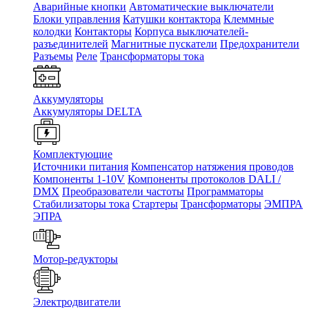
Аварийные кнопки
Автоматические выключатели
Блоки управления
Катушки контактора
Клеммные
колодки
Контакторы
Корпуса выключателей-
разъединителей
Магнитные пускатели
Предохранители
Разъемы
Реле
Трансформаторы тока
Аккумуляторы
Аккумуляторы DELTA
Комплектующие
Источники питания
Компенсатор натяжения проводов
Компоненты 1-10V
Компоненты протоколов DALI /
DMX
Преобразователи частоты
Программаторы
Стабилизаторы тока
Стартеры
Трансформаторы
ЭМПРА
ЭПРА
Мотор-редукторы
Электродвигатели