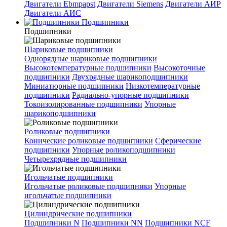
Двигатели Ebmpapst
Двигатели Siemens
Двигатели АИР
Двигатели АИС
Подшипники
Подшипники
Шариковые подшипники
Однорядные шариковые подшипники
Высокотемпературные подшипники
Высокоточные
подшипники
Двухрядные шарикоподшипники
Миниатюрные подшипники
Низкотемпературные
подшипники
Радиально-упорные подшипники
Токоизолированные подшипники
Упорные
шарикоподшипники
Роликовые подшипники
Конические роликовые подшипники
Сферические
подшипники
Упорные роликоподшипники
Четырехрядные подшипники
Игольчатые подшипники
Игольчатые роликовые подшипники
Упорные
игольчатые подшипники
Цилиндрические подшипники
Подшипники N
Подшипники NN
Подшипники NCF