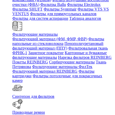
очистки (ФВА)
Фильтры Ballu
Фильтры Electrolux
Фильтры SHUFT
Фильтры Systemair
Фильтры VTS VS
VENTUS
Фильтры для прямоугольных каналов
Фильтры для систем аспирации
Таблица аналогов
Фильтрующие материалы
Фильтрующий материал (ФМ, ФМР, ФВР)
Фильтры
напольные из стекловолокна
Пенополиуретановый
фильтрующий материал (ППУ)
Фильтровальная ткань
ФРНК-1
Защитное покрытие
Картонные и бумажные
фильтрующие материалы
Нарезка фильтров REINBERG
Покеты REINBERG
Сорбирующие материалы
Ткань
Петрянова
Фильтрующие материалы ФилТек
Фильтрующий материал REINBERG
Фильтры
картриджи
Фильтры потолочные для покрасочных
камер
Синтепон для фильтров
Приводные ремни