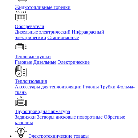
Жидкотопливные горелки
Обогреватели
Дизельные электрический
Инфракрасный
электрический
Стационарные
Тепловые пушки
Газовые
Дизельные
Электрические
Теплоизоляция
Аксессуары для теплоизоляции
Рулоны
Трубки
Фольма-
ткань
Трубопроводная арматура
Задвижки
Затворы дисковые поворотные
Обратные
клапаны
Электротехнические товары