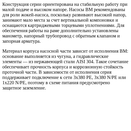
Конструкция серии ориентирована на стабильную работу при
малой подаче и высоком напоре. Насосы BM рекомендованы
для роли жокей-насоса, поскольку развивают высокий напор,
занимают мало места за счет вертикальной компоновки и
оснащаются картриджевыми торцевыми уплотнениями. Для
обеспечения работы на раме дополнительно установлены
манометр, напорный трубопровод с обратным клапаном и
запорная арматура.
Материал корпуса насосной части зависит от исполнения BM:
основание выполняется из чугуна, а гидравлические
элементы — из нержавеющей стали AISI 304. Такое сочетание
обеспечивает прочность корпуса и коррозионную стойкость
проточной части. В зависимости от исполнения серия
поддерживает подключение к сети 3x380 PE, 3x380 N/PE или
1x220 N/PE, поэтому в схеме питания предусмотрено
защитное заземление.
Области применения:
жокей-насос для систем пожаротушения HC-FS;
повышение давления в инженерных системах;
поддержание давления в линиях водоснабжения и
других системах, где требуется стабильный напор.