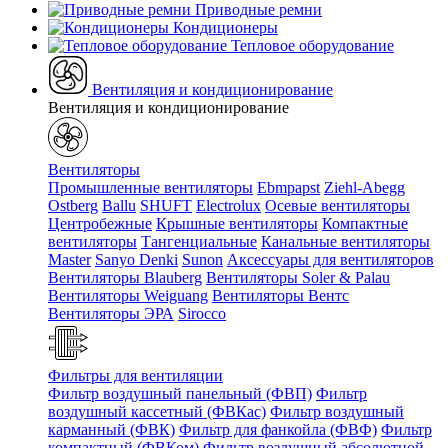
Приводные ремни
Кондиционеры
Тепловое оборудование
Вентиляция и кондиционирование
Вентиляция и кондиционирование
Вентиляторы
Промышленные вентиляторы
Ebmpapst
Ziehl-Abegg
Ostberg
Ballu
SHUFT
Electrolux
Осевые вентиляторы
Центробежные
Крышные вентиляторы
Компактные
вентиляторы
Тангенциальные
Канальные вентиляторы
Master
Sanyo Denki
Sunon
Аксессуары для вентиляторов
Вентиляторы Blauberg
Вентиляторы Soler & Palau
Вентиляторы Weiguang
Вентиляторы Вентс
Вентиляторы ЭРА
Sirocco
Фильтры для вентиляции
Фильтр воздушный панельный (ФВП)
Фильтр
воздушный кассетный (ФВКас)
Фильтр воздушный
карманный (ФВК)
Фильтр для фанкойла (ФВФ)
Фильтр
компактный (ФВКом)
Фильтр воздушный абсолютной