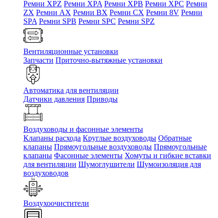
Ремни XPZ
Ремни XPA
Ремни XPB
Ремни XPC
Ремни
ZX
Ремни AX
Ремни BX
Ремни CX
Ремни 8V
Ремни
SPA
Ремни SPB
Ремни SPC
Ремни SPZ
Вентиляционные установки
Запчасти
Приточно-вытяжные установки
Автоматика для вентиляции
Датчики давления
Приводы
Воздуховоды и фасонные элементы
Клапаны расхода
Круглые воздуховоды
Обратные
клапаны
Прямоугольные воздуховоды
Прямоугольные
клапаны
Фасонные элементы
Хомуты и гибкие вставки
для вентиляции
Шумоглушители
Шумоизоляция для
воздуховодов
Воздухоочистители