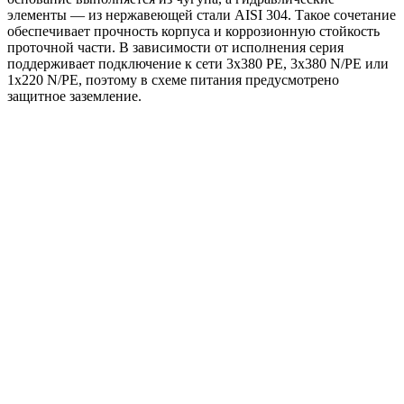
элементы — из нержавеющей стали AISI 304. Такое сочетание
обеспечивает прочность корпуса и коррозионную стойкость
проточной части. В зависимости от исполнения серия
поддерживает подключение к сети 3x380 PE, 3x380 N/PE или
1x220 N/PE, поэтому в схеме питания предусмотрено
защитное заземление.
Области применения:
жокей-насос для систем пожаротушения HC-FS;
повышение давления в инженерных системах;
поддержание давления в линиях водоснабжения и
других системах, где требуется стабильный напор.
Преимущества
Готовое решение для повышения и поддержания
давления.
Оптимальная работа в роли жокей-насоса для HC-FS.
Компактная вертикальная компоновка на общей раме.
Насос BM с высоким напором при сравнительно малой
подаче.
Чугунное основание и проточная часть из нержавеющей
стали AISI 304.