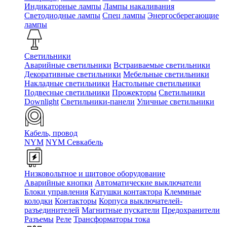
Индикаторные лампы
Лампы накаливания
Светодиодные лампы
Спец лампы
Энергосберегающие
лампы
Светильники
Аварийные светильники
Встраиваемые светильники
Декоративные светильники
Мебельные светильники
Накладные светильники
Настольные светильники
Подвесные светильники
Прожекторы
Светильники
Downlight
Светильники-панели
Уличные светильники
Кабель, провод
NYM
NYM Севкабель
Низковольтное и щитовое оборудование
Аварийные кнопки
Автоматические выключатели
Блоки управления
Катушки контактора
Клеммные
колодки
Контакторы
Корпуса выключателей-
разъединителей
Магнитные пускатели
Предохранители
Разъемы
Реле
Трансформаторы тока