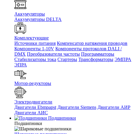
Аккумуляторы
Аккумуляторы DELTA
Комплектующие
Источники питания
Компенсатор натяжения проводов
Компоненты 1-10V
Компоненты протоколов DALI /
DMX
Преобразователи частоты
Программаторы
Стабилизаторы тока
Стартеры
Трансформаторы
ЭМПРА
ЭПРА
Мотор-редукторы
Электродвигатели
Двигатели Ebmpapst
Двигатели Siemens
Двигатели АИР
Двигатели АИС
Подшипники
Подшипники