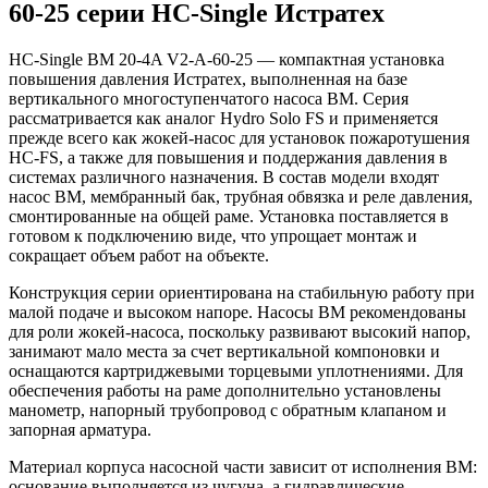
60-25 серии HC-Single Истратех
HC-Single BM 20-4A V2-A-60-25 — компактная установка
повышения давления Истратех, выполненная на базе
вертикального многоступенчатого насоса BM. Серия
рассматривается как аналог Hydro Solo FS и применяется
прежде всего как жокей-насос для установок пожаротушения
HC-FS, а также для повышения и поддержания давления в
системах различного назначения. В состав модели входят
насос BM, мембранный бак, трубная обвязка и реле давления,
смонтированные на общей раме. Установка поставляется в
готовом к подключению виде, что упрощает монтаж и
сокращает объем работ на объекте.
Конструкция серии ориентирована на стабильную работу при
малой подаче и высоком напоре. Насосы BM рекомендованы
для роли жокей-насоса, поскольку развивают высокий напор,
занимают мало места за счет вертикальной компоновки и
оснащаются картриджевыми торцевыми уплотнениями. Для
обеспечения работы на раме дополнительно установлены
манометр, напорный трубопровод с обратным клапаном и
запорная арматура.
Материал корпуса насосной части зависит от исполнения BM:
основание выполняется из чугуна, а гидравлические