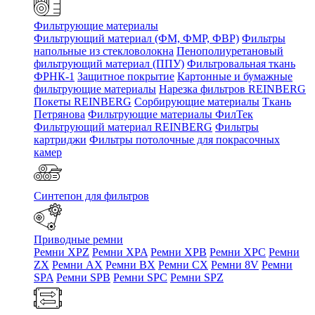
Фильтрующие материалы
Фильтрующий материал (ФМ, ФМР, ФВР)
Фильтры
напольные из стекловолокна
Пенополиуретановый
фильтрующий материал (ППУ)
Фильтровальная ткань
ФРНК-1
Защитное покрытие
Картонные и бумажные
фильтрующие материалы
Нарезка фильтров REINBERG
Покеты REINBERG
Сорбирующие материалы
Ткань
Петрянова
Фильтрующие материалы ФилТек
Фильтрующий материал REINBERG
Фильтры
картриджи
Фильтры потолочные для покрасочных
камер
Синтепон для фильтров
Приводные ремни
Ремни XPZ
Ремни XPA
Ремни XPB
Ремни XPC
Ремни
ZX
Ремни AX
Ремни BX
Ремни CX
Ремни 8V
Ремни
SPA
Ремни SPB
Ремни SPC
Ремни SPZ