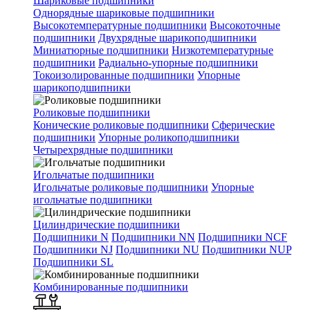
Шариковые подшипники
Однорядные шариковые подшипники
Высокотемпературные подшипники
Высокоточные
подшипники
Двухрядные шарикоподшипники
Миниатюрные подшипники
Низкотемпературные
подшипники
Радиально-упорные подшипники
Токоизолированные подшипники
Упорные
шарикоподшипники
Роликовые подшипники
Конические роликовые подшипники
Сферические
подшипники
Упорные роликоподшипники
Четырехрядные подшипники
Игольчатые подшипники
Игольчатые роликовые подшипники
Упорные
игольчатые подшипники
Цилиндрические подшипники
Подшипники N
Подшипники NN
Подшипники NCF
Подшипники NJ
Подшипники NU
Подшипники NUP
Подшипники SL
Комбинированные подшипники