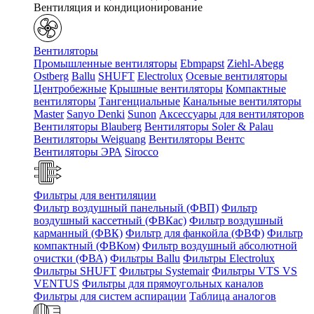
Вентиляция и кондиционирование
Вентиляторы
Промышленные вентиляторы
Ebmpapst
Ziehl-Abegg
Ostberg
Ballu
SHUFT
Electrolux
Осевые вентиляторы
Центробежные
Крышные вентиляторы
Компактные
вентиляторы
Тангенциальные
Канальные вентиляторы
Master
Sanyo Denki
Sunon
Аксессуары для вентиляторов
Вентиляторы Blauberg
Вентиляторы Soler & Palau
Вентиляторы Weiguang
Вентиляторы Вентс
Вентиляторы ЭРА
Sirocco
Фильтры для вентиляции
Фильтр воздушный панельный (ФВП)
Фильтр
воздушный кассетный (ФВКас)
Фильтр воздушный
карманный (ФВК)
Фильтр для фанкойла (ФВФ)
Фильтр
компактный (ФВКом)
Фильтр воздушный абсолютной
очистки (ФВА)
Фильтры Ballu
Фильтры Electrolux
Фильтры SHUFT
Фильтры Systemair
Фильтры VTS VS
VENTUS
Фильтры для прямоугольных каналов
Фильтры для систем аспирации
Таблица аналогов