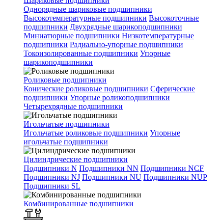
Шариковые подшипники
Однорядные шариковые подшипники
Высокотемпературные подшипники
Высокоточные
подшипники
Двухрядные шарикоподшипники
Миниатюрные подшипники
Низкотемпературные
подшипники
Радиально-упорные подшипники
Токоизолированные подшипники
Упорные
шарикоподшипники
Роликовые подшипники
Конические роликовые подшипники
Сферические
подшипники
Упорные роликоподшипники
Четырехрядные подшипники
Игольчатые подшипники
Игольчатые роликовые подшипники
Упорные
игольчатые подшипники
Цилиндрические подшипники
Подшипники N
Подшипники NN
Подшипники NCF
Подшипники NJ
Подшипники NU
Подшипники NUP
Подшипники SL
Комбинированные подшипники