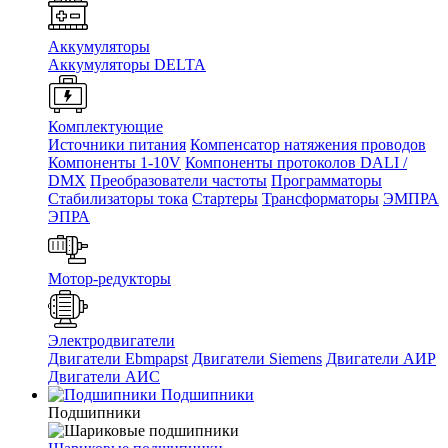
Аккумуляторы
Аккумуляторы DELTA
Комплектующие
Источники питания
Компенсатор натяжения проводов
Компоненты 1-10V
Компоненты протоколов DALI /
DMX
Преобразователи частоты
Программаторы
Стабилизаторы тока
Стартеры
Трансформаторы
ЭМПРА
ЭПРА
Мотор-редукторы
Электродвигатели
Двигатели Ebmpapst
Двигатели Siemens
Двигатели АИР
Двигатели АИС
Подшипники
Подшипники