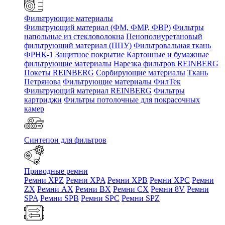
Фильтрующие материалы
Фильтрующий материал (ФМ, ФМР, ФВР)
Фильтры
напольные из стекловолокна
Пенополиуретановый
фильтрующий материал (ППУ)
Фильтровальная ткань
ФРНК-1
Защитное покрытие
Картонные и бумажные
фильтрующие материалы
Нарезка фильтров REINBERG
Покеты REINBERG
Сорбирующие материалы
Ткань
Петрянова
Фильтрующие материалы ФилТек
Фильтрующий материал REINBERG
Фильтры
картриджи
Фильтры потолочные для покрасочных
камер
Синтепон для фильтров
Приводные ремни
Ремни XPZ
Ремни XPA
Ремни XPB
Ремни XPC
Ремни
ZX
Ремни AX
Ремни BX
Ремни CX
Ремни 8V
Ремни
SPA
Ремни SPB
Ремни SPC
Ремни SPZ