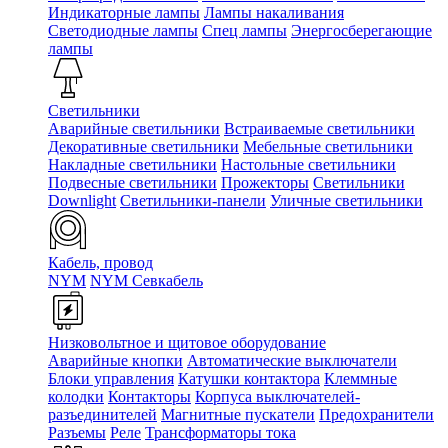
Индикаторные лампы
Лампы накаливания
Светодиодные лампы
Спец лампы
Энергосберегающие
лампы
Светильники
Аварийные светильники
Встраиваемые светильники
Декоративные светильники
Мебельные светильники
Накладные светильники
Настольные светильники
Подвесные светильники
Прожекторы
Светильники
Downlight
Светильники-панели
Уличные светильники
Кабель, провод
NYM
NYM Севкабель
Низковольтное и щитовое оборудование
Аварийные кнопки
Автоматические выключатели
Блоки управления
Катушки контактора
Клеммные
колодки
Контакторы
Корпуса выключателей-
разъединителей
Магнитные пускатели
Предохранители
Разъемы
Реле
Трансформаторы тока