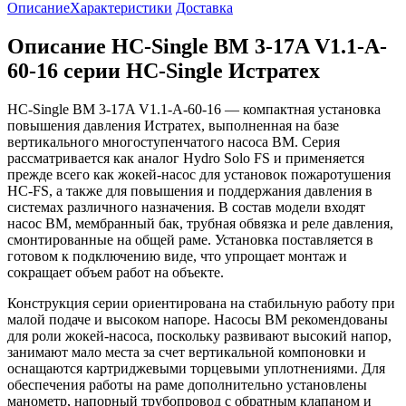
Описание
Характеристики
Доставка
Описание HC-Single BM 3-17A V1.1-A-
60-16 серии HC-Single Истратех
HC-Single BM 3-17A V1.1-A-60-16 — компактная установка
повышения давления Истратех, выполненная на базе
вертикального многоступенчатого насоса BM. Серия
рассматривается как аналог Hydro Solo FS и применяется
прежде всего как жокей-насос для установок пожаротушения
HC-FS, а также для повышения и поддержания давления в
системах различного назначения. В состав модели входят
насос BM, мембранный бак, трубная обвязка и реле давления,
смонтированные на общей раме. Установка поставляется в
готовом к подключению виде, что упрощает монтаж и
сокращает объем работ на объекте.
Конструкция серии ориентирована на стабильную работу при
малой подаче и высоком напоре. Насосы BM рекомендованы
для роли жокей-насоса, поскольку развивают высокий напор,
занимают мало места за счет вертикальной компоновки и
оснащаются картриджевыми торцевыми уплотнениями. Для
обеспечения работы на раме дополнительно установлены
манометр, напорный трубопровод с обратным клапаном и