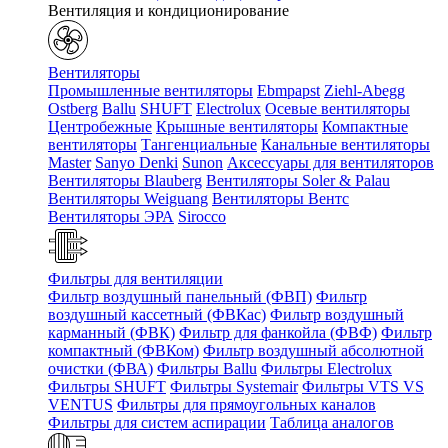
Вентиляция и кондиционирование
Вентиляторы
Промышленные вентиляторы
Ebmpapst
Ziehl-Abegg
Ostberg
Ballu
SHUFT
Electrolux
Осевые вентиляторы
Центробежные
Крышные вентиляторы
Компактные
вентиляторы
Тангенциальные
Канальные вентиляторы
Master
Sanyo Denki
Sunon
Аксессуары для вентиляторов
Вентиляторы Blauberg
Вентиляторы Soler & Palau
Вентиляторы Weiguang
Вентиляторы Вентс
Вентиляторы ЭРА
Sirocco
Фильтры для вентиляции
Фильтр воздушный панельный (ФВП)
Фильтр
воздушный кассетный (ФВКас)
Фильтр воздушный
карманный (ФВК)
Фильтр для фанкойла (ФВФ)
Фильтр
компактный (ФВКом)
Фильтр воздушный абсолютной
очистки (ФВА)
Фильтры Ballu
Фильтры Electrolux
Фильтры SHUFT
Фильтры Systemair
Фильтры VTS VS
VENTUS
Фильтры для прямоугольных каналов
Фильтры для систем аспирации
Таблица аналогов