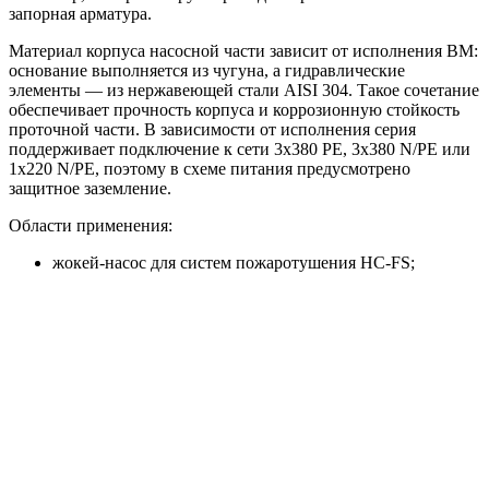
запорная арматура.
Материал корпуса насосной части зависит от исполнения BM:
основание выполняется из чугуна, а гидравлические
элементы — из нержавеющей стали AISI 304. Такое сочетание
обеспечивает прочность корпуса и коррозионную стойкость
проточной части. В зависимости от исполнения серия
поддерживает подключение к сети 3x380 PE, 3x380 N/PE или
1x220 N/PE, поэтому в схеме питания предусмотрено
защитное заземление.
Области применения:
жокей-насос для систем пожаротушения HC-FS;
повышение давления в инженерных системах;
поддержание давления в линиях водоснабжения и
других системах, где требуется стабильный напор.
Преимущества
Готовое решение для повышения и поддержания
давления.
Оптимальная работа в роли жокей-насоса для HC-FS.
Компактная вертикальная компоновка на общей раме.
Насос BM с высоким напором при сравнительно малой