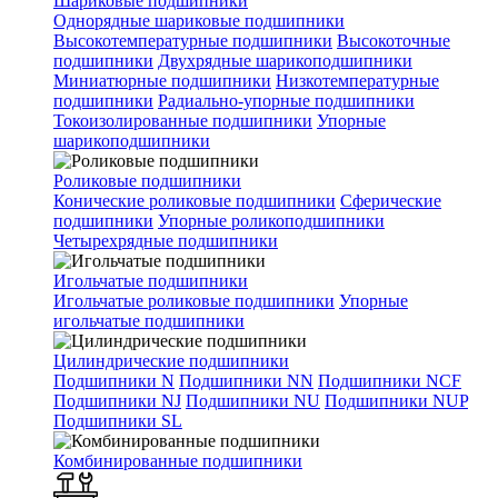
Шариковые подшипники
Однорядные шариковые подшипники
Высокотемпературные подшипники
Высокоточные
подшипники
Двухрядные шарикоподшипники
Миниатюрные подшипники
Низкотемпературные
подшипники
Радиально-упорные подшипники
Токоизолированные подшипники
Упорные
шарикоподшипники
Роликовые подшипники
Конические роликовые подшипники
Сферические
подшипники
Упорные роликоподшипники
Четырехрядные подшипники
Игольчатые подшипники
Игольчатые роликовые подшипники
Упорные
игольчатые подшипники
Цилиндрические подшипники
Подшипники N
Подшипники NN
Подшипники NCF
Подшипники NJ
Подшипники NU
Подшипники NUP
Подшипники SL
Комбинированные подшипники