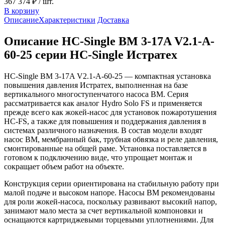
367 374 ₽
/ шт.
В корзину
Описание
Характеристики
Доставка
Описание HC-Single BM 3-17A V2.1-A-
60-25 серии HC-Single Истратех
HC-Single BM 3-17A V2.1-A-60-25 — компактная установка
повышения давления Истратех, выполненная на базе
вертикального многоступенчатого насоса BM. Серия
рассматривается как аналог Hydro Solo FS и применяется
прежде всего как жокей-насос для установок пожаротушения
HC-FS, а также для повышения и поддержания давления в
системах различного назначения. В состав модели входят
насос BM, мембранный бак, трубная обвязка и реле давления,
смонтированные на общей раме. Установка поставляется в
готовом к подключению виде, что упрощает монтаж и
сокращает объем работ на объекте.
Конструкция серии ориентирована на стабильную работу при
малой подаче и высоком напоре. Насосы BM рекомендованы
для роли жокей-насоса, поскольку развивают высокий напор,
занимают мало места за счет вертикальной компоновки и
оснащаются картриджевыми торцевыми уплотнениями. Для