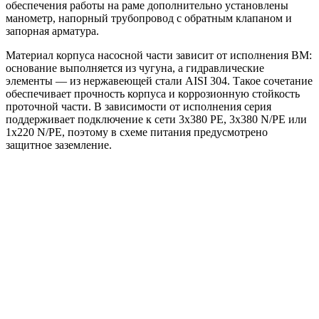
обеспечения работы на раме дополнительно установлены
манометр, напорный трубопровод с обратным клапаном и
запорная арматура.
Материал корпуса насосной части зависит от исполнения BM:
основание выполняется из чугуна, а гидравлические
элементы — из нержавеющей стали AISI 304. Такое сочетание
обеспечивает прочность корпуса и коррозионную стойкость
проточной части. В зависимости от исполнения серия
поддерживает подключение к сети 3x380 PE, 3x380 N/PE или
1x220 N/PE, поэтому в схеме питания предусмотрено
защитное заземление.
Области применения:
жокей-насос для систем пожаротушения HC-FS;
повышение давления в инженерных системах;
поддержание давления в линиях водоснабжения и
других системах, где требуется стабильный напор.
Преимущества
Готовое решение для повышения и поддержания
давления.
Оптимальная работа в роли жокей-насоса для HC-FS.