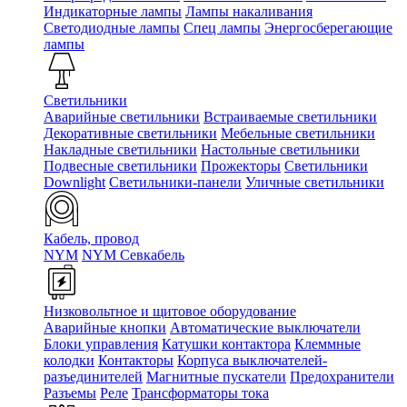
Индикаторные лампы
Лампы накаливания
Светодиодные лампы
Спец лампы
Энергосберегающие
лампы
Светильники
Аварийные светильники
Встраиваемые светильники
Декоративные светильники
Мебельные светильники
Накладные светильники
Настольные светильники
Подвесные светильники
Прожекторы
Светильники
Downlight
Светильники-панели
Уличные светильники
Кабель, провод
NYM
NYM Севкабель
Низковольтное и щитовое оборудование
Аварийные кнопки
Автоматические выключатели
Блоки управления
Катушки контактора
Клеммные
колодки
Контакторы
Корпуса выключателей-
разъединителей
Магнитные пускатели
Предохранители
Разъемы
Реле
Трансформаторы тока