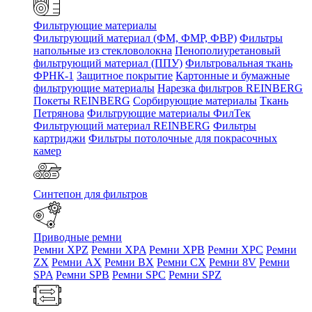
Фильтрующие материалы
Фильтрующий материал (ФМ, ФМР, ФВР)
Фильтры
напольные из стекловолокна
Пенополиуретановый
фильтрующий материал (ППУ)
Фильтровальная ткань
ФРНК-1
Защитное покрытие
Картонные и бумажные
фильтрующие материалы
Нарезка фильтров REINBERG
Покеты REINBERG
Сорбирующие материалы
Ткань
Петрянова
Фильтрующие материалы ФилТек
Фильтрующий материал REINBERG
Фильтры
картриджи
Фильтры потолочные для покрасочных
камер
Синтепон для фильтров
Приводные ремни
Ремни XPZ
Ремни XPA
Ремни XPB
Ремни XPC
Ремни
ZX
Ремни AX
Ремни BX
Ремни CX
Ремни 8V
Ремни
SPA
Ремни SPB
Ремни SPC
Ремни SPZ