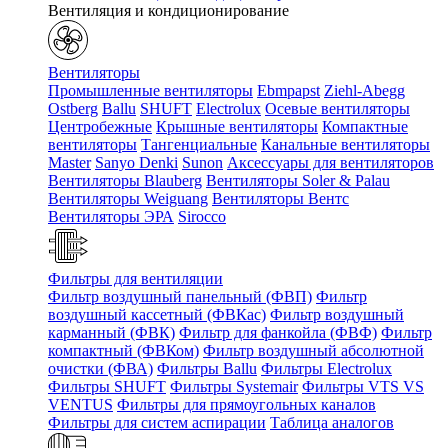
Вентиляция и кондиционирование
Вентиляторы
Промышленные вентиляторы
Ebmpapst
Ziehl-Abegg
Ostberg
Ballu
SHUFT
Electrolux
Осевые вентиляторы
Центробежные
Крышные вентиляторы
Компактные
вентиляторы
Тангенциальные
Канальные вентиляторы
Master
Sanyo Denki
Sunon
Аксессуары для вентиляторов
Вентиляторы Blauberg
Вентиляторы Soler & Palau
Вентиляторы Weiguang
Вентиляторы Вентс
Вентиляторы ЭРА
Sirocco
Фильтры для вентиляции
Фильтр воздушный панельный (ФВП)
Фильтр
воздушный кассетный (ФВКас)
Фильтр воздушный
карманный (ФВК)
Фильтр для фанкойла (ФВФ)
Фильтр
компактный (ФВКом)
Фильтр воздушный абсолютной
очистки (ФВА)
Фильтры Ballu
Фильтры Electrolux
Фильтры SHUFT
Фильтры Systemair
Фильтры VTS VS
VENTUS
Фильтры для прямоугольных каналов
Фильтры для систем аспирации
Таблица аналогов