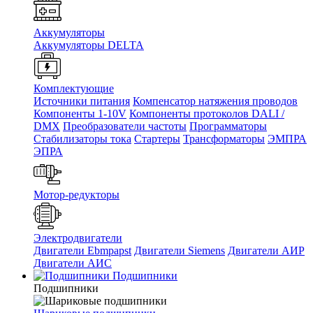
Аккумуляторы
Аккумуляторы DELTA
Комплектующие
Источники питания
Компенсатор натяжения проводов
Компоненты 1-10V
Компоненты протоколов DALI /
DMX
Преобразователи частоты
Программаторы
Стабилизаторы тока
Стартеры
Трансформаторы
ЭМПРА
ЭПРА
Мотор-редукторы
Электродвигатели
Двигатели Ebmpapst
Двигатели Siemens
Двигатели АИР
Двигатели АИС
Подшипники
Подшипники